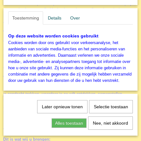
zoektocht naar de perfecte puzzel veranderde al snel in een droomproject
toen we besloten om alle ideale eigenschappen die we in gedachten
hadden te combineren om de meest opwindende legpuzzels te maken –
Toestemming
Details
Over
en zo werd ENJOY Puzzle werkelijkheid!
Waarom heten we ENJOY Puzzle?
Op deze website worden cookies gebruikt
Waarom zou je aan een puzzel werken als je er geen plezier in hebt?! Het
Cookies worden door ons gebruikt voor verkeersanalyse, het
leggen van een legpuzzel kost veel tijd, dus de hele ervaring, van de
aanbieden van sociale media-functies en het personaliseren van
puzzel zelf tot en met de afbeelding, moet leuk en onderhoudend zijn!
informatie en advertenties. Daarnaast verlenen we onze sociale
Uiteindelijk moet je zeggen: " Ik heb echt genoten van het werken aan
media-, advertentie- en analysepartners toegang tot informatie over
deze
Alba Carolina Fortress
puzzel! ", en niet met een bittere nasmaak!
hoe u onze site gebruikt. Zij kunnen deze informatie gebruiken in
combinatie met andere gegevens die zij mogelijk hebben verzameld
Wat maakt ENJOY Puzzle zo leuk?
door uw gebruik van hun diensten of die u hen hebt verstrekt.
Legpuzzels moeten vanaf het allereerste moment een vonk opwekken en
je aandacht trekken, waardoor je ze wilt ontdekken, samenstellen,
bewonderen en zelfs inlijsten! Elk stukje moet heerlijk in je hand liggen,
zodat je er moeilijk vanaf kunt blijven als je eenmaal aan de puzzel
Later opnieuw tonen
Selectie toestaan
begint.
Soms kan het lastig zijn om al deze elementen in één enkele legpuzzel te
Alles toestaan
Nee, niet akkoord
vinden... Dat is verleden tijd, nu ENJOY Puzzle bestaat!
Dit is wat wij u brengen: