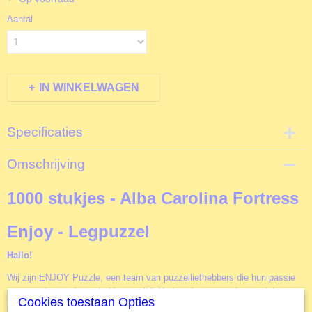
Aantal
IN WINKELWAGEN
Specificaties
Productcode
Omschrijving
EJ1035
EAN code
1000 stukjes - Alba Carolina Fortress
5949194010356
Productcode leverancier
Enjoy - Legpuzzel
Enjoy
Formaat gelegde puzzel
Hallo!
68x 48 cm
Wij zijn ENJOY Puzzle, een team van puzzelliefhebbers die hun passie
naar een hoger niveau hebben getild. Na jarenlang puzzelen ontdekten we
Cookies toestaan Opties
precies wat ons het meest laat genieten van een legpuzzel! Onze