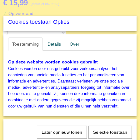
€ 15,99
(inclusief btw 21%)
✓
Op voorraad
Cookies toestaan Opties
Aantal
Toestemming
Details
Over
IN WINKELWAGEN
Op deze website worden cookies gebruikt
Cookies worden door ons gebruikt voor verkeersanalyse, het
Specificaties
aanbieden van sociale media-functies en het personaliseren van
informatie en advertenties. Daarnaast verlenen we onze sociale
Productcode
media-, advertentie- en analysepartners toegang tot informatie over
F00145
hoe u onze site gebruikt. Zij kunnen deze informatie gebruiken in
EAN code
combinatie met andere gegevens die zij mogelijk hebben verzameld
3663384501456
door uw gebruik van hun diensten of die u hen hebt verstrekt.
Ook interessant
Productcode leverancier
Grafika
Later opnieuw tonen
Selectie toestaan