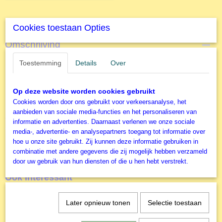
Specificaties
Cookies toestaan Opties
Productcode
Omschrijving
S59509
EAN code
Toestemming
Details
Over
1000 stukjes - Kanaal - Thomas
4001504595098
Productcode leverancier
Barbey
Op deze website worden cookies gebruikt
Schmidt
Cookies worden door ons gebruikt voor verkeersanalyse, het
aanbieden van sociale media-functies en het personaliseren van
Schmidt Legpuzzel
informatie en advertenties. Daarnaast verlenen we onze sociale
media-, advertentie- en analysepartners toegang tot informatie over
hoe u onze site gebruikt. Zij kunnen deze informatie gebruiken in
combinatie met andere gegevens die zij mogelijk hebben verzameld
door uw gebruik van hun diensten of die u hen hebt verstrekt.
Ook interessant
Later opnieuw tonen
Selectie toestaan