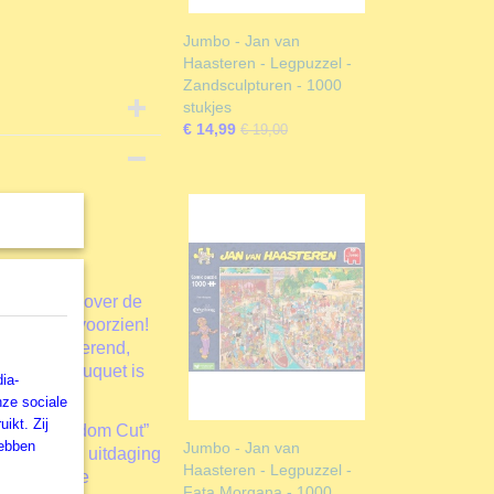
Jumbo - Jan van
Haasteren - Legpuzzel -
Zandsculpturen - 1000
stukjes
€ 14,99
€ 19,00
iefhebbers over de
ldingen te voorzien!
dig, vertederend,
n Bastin Bouquet is
ia-
nze sociale
ikt. Zij
els de “Random Cut”
hebben
Jumbo - Jan van
 een leuke uitdaging
Haasteren - Legpuzzel -
voorspelbare
Fata Morgana - 1000