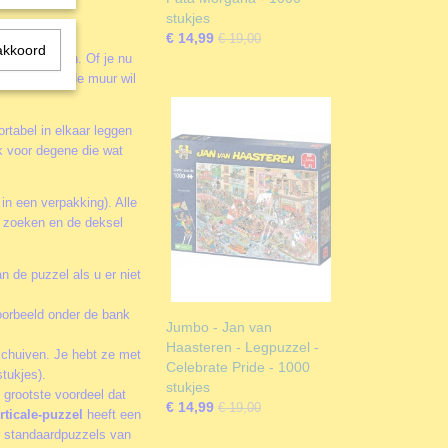
stukjes
€ 14,99
€ 19,00
akkoord
 leuker maken. Of je nu
of juist aan de muur wil
rtabel in elkaar leggen
k voor degene die wat
 in een verpakking). Alle
te zoeken en de deksel
n de puzzel als u er niet
oorbeeld onder de bank
Jumbo - Jan van
Haasteren - Legpuzzel -
schuiven. Je hebt ze met
Celebrate Pride - 1000
tukjes).
stukjes
 grootste voordeel dat
€ 14,99
€ 19,00
rticale-puzzel
heeft een
or standaardpuzzels van