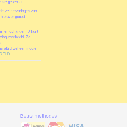
rmate geschikt.
de vele ervaringen van
hierover gerust
men en ophangen. U kunt
stdag voorbeeld. Zo
at
is altijd wel een mooie,
RELD
Betaalmethodes