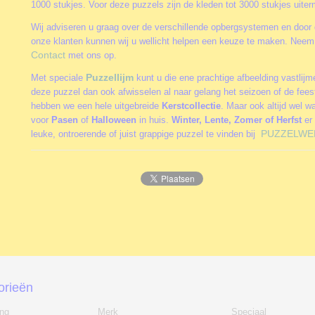
1000 stukjes. Voor deze puzzels zijn de kleden tot 3000 stukjes uite
Wij adviseren u graag over de verschillende opbergsystemen en door 
onze klanten kunnen wij u wellicht helpen een keuze te maken. Neem 
Contact
met ons op.
Puzzellijm
Met speciale
kunt u die ene prachtige afbeelding vastlij
deze puzzel dan ook afwisselen al naar gelang het seizoen of de fee
hebben we een hele uitgebreide
Kerstcollectie
. Maar ook altijd wel w
voor
Pasen
of
Halloween
in huis.
Winter, Lente, Zomer of Herfst
er 
PUZZELWE
leuke, ontroerende of juist grappige puzzel te vinden bij
orieën
ing
Merk
Speciaal