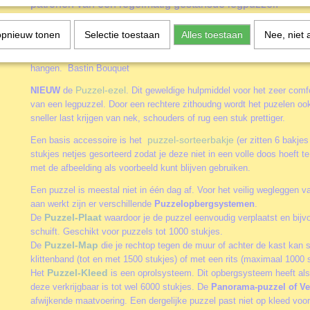
patronen van een regelmatig gestansde legpuzzel.
Accessoires
opnieuw tonen
Selectie toestaan
Alles toestaan
Nee, niet 
Door het gebruik van de diverse accessoires kun je het puzzelen nog
alleen of samen aan een puzzel werkt. Of je puzzels vaker wil maken 
hangen. Bastin Bouquet
Puzzel-ezel
NIEUW
de
. Dit geweldige hulpmiddel voor het zeer comfo
van een legpuzzel. Door een rechtere zithoudng wordt het puzelen oo
sneller last krijgen van nek, schouders of rug een stuk prettiger.
puzzel-sorteerbakje
Een basis accessoire is het
(er zitten 6 bakjes
stukjes netjes gesorteerd zodat je deze niet in een volle doos hoeft 
met de afbeelding als voorbeeld kunt blijven gebruiken.
Een puzzel is meestal niet in één dag af. Voor het veilig wegleggen va
aan werkt zijn er verschillende
Puzzelopbergsystemen
.
Puzzel-Plaat
De
waardoor je de puzzel eenvoudig verplaatst en bijv
schuift. Geschikt voor puzzels tot 1000 stukjes.
Puzzel-Map
De
die je rechtop tegen de muur of achter de kast kan 
klittenband (tot en met 1500 stukjes) of met een rits (maximaal 1000 s
Puzzel-Kleed
Het
is een oprolsysteem. Dit opbergsysteem heeft als
deze verkrijgbaar is tot wel 6000 stukjes. De
Panorama-puzzel of Ve
afwijkende maatvoering. Een dergelijke puzzel past niet op kleed vo