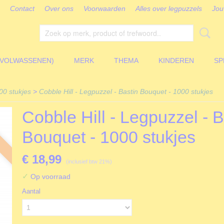
Contact
Over ons
Voorwaarden
Alles over legpuzzels
Jou
(VOLWASSENEN)
MERK
THEMA
KINDEREN
SP
00 stukjes
>
Cobble Hill - Legpuzzel - Bastin Bouquet - 1000 stukjes
Cobble Hill - Legpuzzel - B
Bouquet - 1000 stukjes
€ 18,99
(inclusief btw 21%)
✓
Op voorraad
Aantal