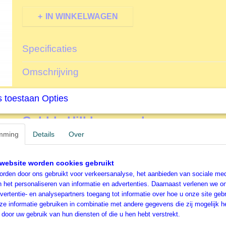
IN WINKELWAGEN
Specificaties
Productcode
L40088
Omschrijving
EAN code
625012400886
Productcode leverancier
Cobble Hill
1000 stukjes - Bastin Bouquet
 toestaan Opties
Formaat gelegde puzzel
68x49 cm
Cobble Hill legpuzzel
mming
Details
Over
Cobble Hill
is opgericht in 2005 met de wens om puzzell
hele wereld van liefdevolle, grillige, hoogwaardige afbee
De legpuzzels worden beschreven als nostalgisch, leven
website worden cookies gebruikt
zoet, duurzaam en van fijne kwaliteit. Deze legpuzzel va
rden door ons gebruikt voor verkeersanalyse, het aanbieden van sociale med
hier een goed voorbeeld van.
n het personaliseren van informatie en advertenties. Daarnaast verlenen we o
vertentie- en analysepartners toegang tot informatie over hoe u onze site gebru
Cobble Hill
gebruikt voor het fabriceren van de legpuzz
e informatie gebruiken in combinatie met andere gegevens die zij mogelijk 
methode. De willekeurig gesneden puzzelstukjes creëren
door uw gebruik van hun diensten of die u hen hebt verstrekt.
voor puzzelaars die wel eens iets anders willen dan de 