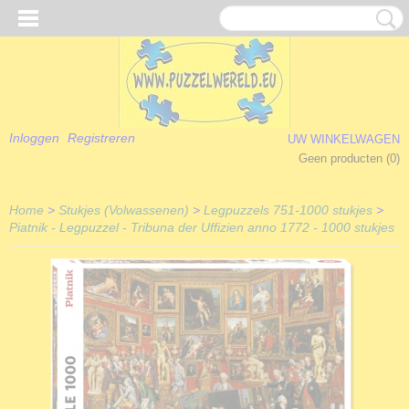
Inloggen
Registreren
UW WINKELWAGEN
Geen producten
(0)
Home
>
Stukjes (Volwassenen)
>
Legpuzzels 751-1000 stukjes
>
Piatnik - Legpuzzel - Tribuna der Uffizien anno 1772 - 1000 stukjes