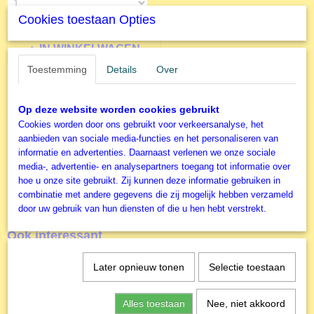
Cookies toestaan Opties
IN WINKELWAGEN
Toestemming
Details
Over
Specificaties
Op deze website worden cookies gebruikt
Productcode
Omschrijving
Cookies worden door ons gebruikt voor verkeersanalyse, het
P552243
aanbieden van sociale media-functies en het personaliseren van
Schilderij van Johan Zoffany - 1000 stukjes
EAN code
informatie en advertenties. Daarnaast verlenen we onze sociale
9001890552243
media-, advertentie- en analysepartners toegang tot informatie over
hoe u onze site gebruikt. Zij kunnen deze informatie gebruiken in
Productcode leverancier
combinatie met andere gegevens die zij mogelijk hebben verzameld
Piatnik
door uw gebruik van hun diensten of die u hen hebt verstrekt.
Ook interessant
Later opnieuw tonen
Selectie toestaan
Alles toestaan
Nee, niet akkoord