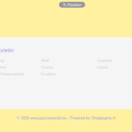
orieën
ing
Merk
Speciaal
ires
Thema
Artiest
(Volwassenen)
Kinderen
© 2026 www.puzzelwereld.eu - Powered by Shoppagina.nl