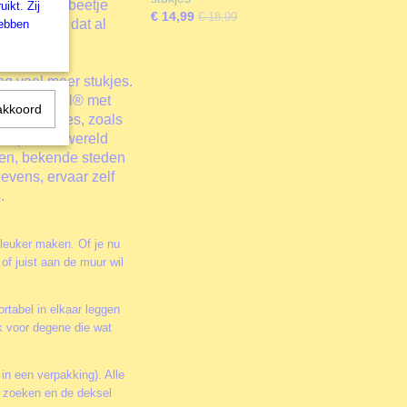
zelfan een beetje
ikt. Zij
€ 14,99
€ 18,99
ls gebeurt dat al
hebben
 voor de
ideeën: van
og veel meer stukjes.
: puzzleball® met
akkoord
nde stukjes, zoals
 stap in de wereld
pen, bekende steden
levens, ervaar zelf
.
 leuker maken. Of je nu
of juist aan de muur wil
rtabel in elkaar leggen
k voor degene die wat
 in een verpakking). Alle
te zoeken en de deksel