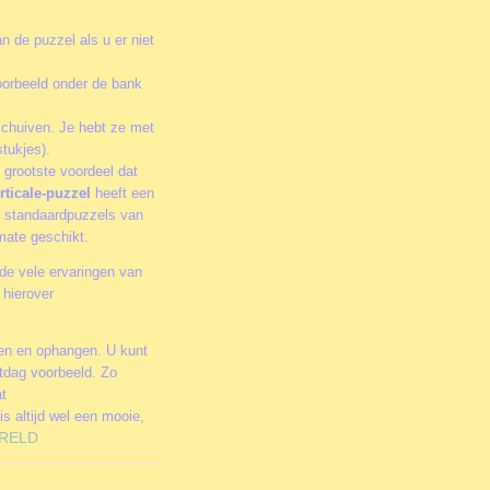
n de puzzel als u er niet
oorbeeld onder de bank
schuiven. Je hebt ze met
tukjes).
 grootste voordeel dat
rticale-puzzel
heeft een
or standaardpuzzels van
rmate geschikt.
de vele ervaringen van
 hierover
men en ophangen. U kunt
stdag voorbeeld. Zo
at
is altijd wel een mooie,
RELD