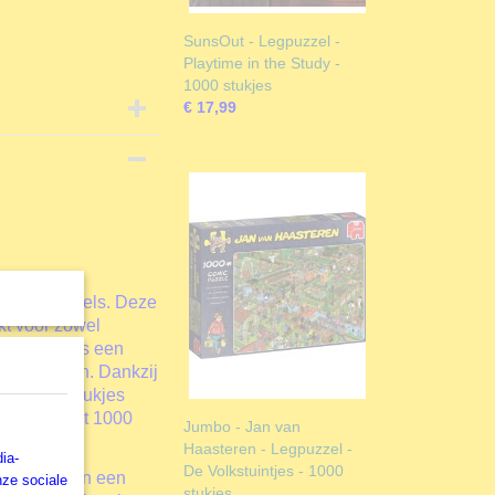
SunsOut - Legpuzzel -
Playtime in the Study -
1000 stukjes
€ 17,99
burger puzzels. Deze
kt voor zowel
fde puzzels een
 en ophangen. Dankzij
e van de stukjes
 puzzel met 1000
Jumbo - Jan van
Haasteren - Legpuzzel -
ia-
De Volkstuintjes - 1000
er je handen een
nze sociale
stukjes