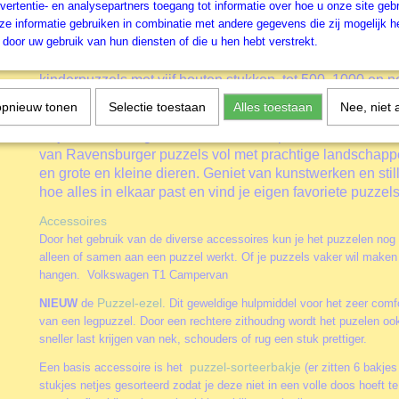
wereld tot leven komt, dan klopt het hart van de ware puz
vertentie- en analysepartners toegang tot informatie over hoe u onze site gebru
sneller, zo ook bij deze Batman
.
Bij Ravensburger puzze
e informatie gebruiken in combinatie met andere gegevens die zij mogelijk 
door uw gebruik van hun diensten of die u hen hebt verstrekt.
sinds 1891. Daarnaast is Ravensburger verantwoordelijk
ontwikkeling van een ruim aanbod van afbeeldingen en 
kinderpuzzels met vijf houten stukken, tot 500, 1000 en n
En wat dacht je van de prachtige decoratieve 3D-puzzels
opnieuw tonen
Selectie toestaan
Alles toestaan
Nee, niet 
gebogen stukjes en 3D-puzzels gebouwen met scharniere
altijd van de hoogste kwaliteit. Ontsnap uit de realiteit en
van Ravensburger puzzels vol met prachtige landschap
en grote en kleine dieren. Geniet van kunstwerken en stil
hoe alles in elkaar past en vind je eigen favoriete puzzels
Accessoires
Door het gebruik van de diverse accessoires kun je het puzzelen nog
alleen of samen aan een puzzel werkt. Of je puzzels vaker wil maken 
hangen. Volkswagen T1 Campervan
Puzzel-ezel
NIEUW
de
. Dit geweldige hulpmiddel voor het zeer comfo
van een legpuzzel. Door een rechtere zithoudng wordt het puzelen oo
sneller last krijgen van nek, schouders of rug een stuk prettiger.
puzzel-sorteerbakje
Een basis accessoire is het
(er zitten 6 bakjes
stukjes netjes gesorteerd zodat je deze niet in een volle doos hoeft 