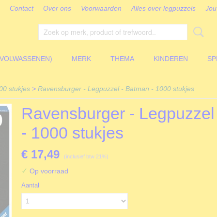
Contact
Over ons
Voorwaarden
Alles over legpuzzels
Jou
(VOLWASSENEN)
MERK
THEMA
KINDEREN
SP
00 stukjes
>
Ravensburger - Legpuzzel - Batman - 1000 stukjes
Ravensburger - Legpuzzel
- 1000 stukjes
€ 17,49
(inclusief btw 21%)
✓
Op voorraad
Aantal