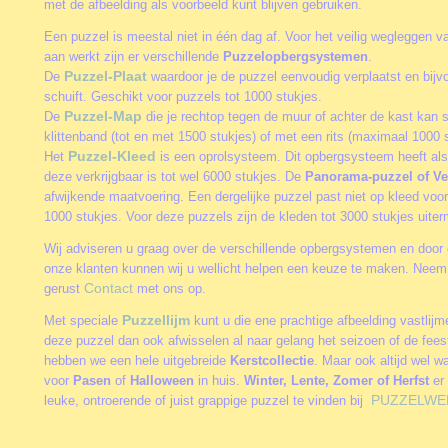
met de afbeelding als voorbeeld kunt blijven gebruiken.
Een puzzel is meestal niet in één dag af. Voor het veilig wegleggen va
aan werkt zijn er verschillende
Puzzelopbergsystemen
.
Puzzel-Plaat
De
waardoor je de puzzel eenvoudig verplaatst en bijv
schuift. Geschikt voor puzzels tot 1000 stukjes.
Puzzel-Map
De
die je rechtop tegen de muur of achter de kast kan 
klittenband (tot en met 1500 stukjes) of met een rits (maximaal 1000 s
Puzzel-Kleed
Het
is een oprolsysteem. Dit opbergsysteem heeft als
deze verkrijgbaar is tot wel 6000 stukjes. De
Panorama-puzzel of Ve
afwijkende maatvoering. Een dergelijke puzzel past niet op kleed vo
1000 stukjes. Voor deze puzzels zijn de kleden tot 3000 stukjes uite
Wij adviseren u graag over de verschillende opbergsystemen en door 
onze klanten kunnen wij u wellicht helpen een keuze te maken. Neem
Contact
gerust
met ons op.
Puzzellijm
Met speciale
kunt u die ene prachtige afbeelding vastlij
deze puzzel dan ook afwisselen al naar gelang het seizoen of de fee
hebben we een hele uitgebreide
Kerstcollectie
. Maar ook altijd wel w
voor
Pasen
of
Halloween
in huis.
Winter, Lente, Zomer of Herfst
er 
PUZZELWE
leuke, ontroerende of juist grappige puzzel te vinden bij