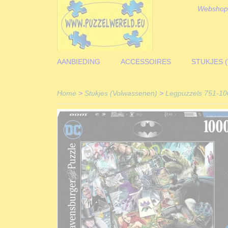
Webshop
AANBIEDING
ACCESSOIRES
STUKJES 
Home
>
Stukjes (Volwassenen)
>
Legpuzzels 751-10