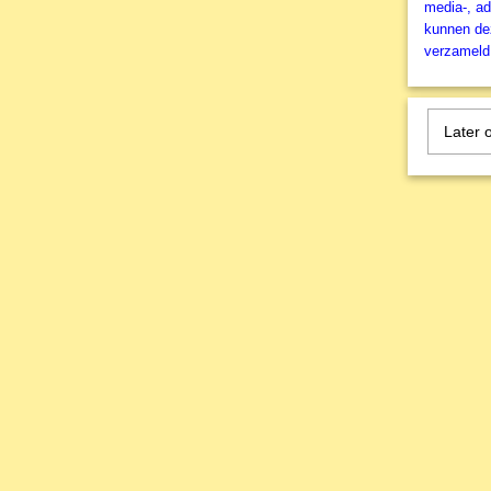
media-, ad
kunnen dez
verzameld 
Later 