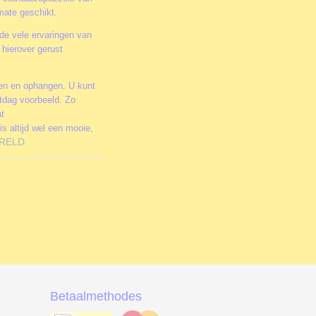
rmate geschikt.
de vele ervaringen van
hierover gerust
men en ophangen. U kunt
stdag voorbeeld. Zo
at
is altijd wel een mooie,
RELD
Betaalmethodes