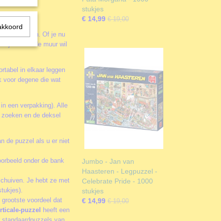
stukjes
€ 14,99
€ 19,00
akkoord
 leuker maken. Of je nu
of juist aan de muur wil
rtabel in elkaar leggen
k voor degene die wat
 in een verpakking). Alle
te zoeken en de deksel
n de puzzel als u er niet
oorbeeld onder de bank
Jumbo - Jan van
Haasteren - Legpuzzel -
schuiven. Je hebt ze met
Celebrate Pride - 1000
tukjes).
stukjes
 grootste voordeel dat
€ 14,99
€ 19,00
rticale-puzzel
heeft een
or standaardpuzzels van