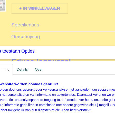
IN WINKELWAGEN
Specificaties
Productcode
D18000
Omschrijving
EAN code
8412668180000
Productcode leverancier
Educa
1000 stukjes - Auto in Ams
 toestaan Opties
Educa legpuzzel
mming
Details
Over
De oorsprong van Educa (Borras) gaat terug tot
1894;
he
toonaangevend merk in educatieve games en
puzzels
ui
(Barcelona). De legpuzzels van Educa worden
gedistrib
website worden cookies gebruikt
landen
over de hele wereld, en is daarmee een
marktlei
rden door ons gebruikt voor verkeersanalyse, het aanbieden van sociale med
categorieën Puzzels en Spellen. Het merk Educa staat ga
n het personaliseren van informatie en advertenties. Daarnaast verlenen we o
De Educa catalogus biedt een enorm
rijk assortiment l
vertentie- en analysepartners toegang tot informatie over hoe u onze site gebru
leeftijden
. Zoals ook deze legpuzzel van Educa van 100
e informatie gebruiken in combinatie met andere gegevens die zij mogelijk 
Amsterdam
.
door uw gebruik van hun diensten of die u hen hebt verstrekt.