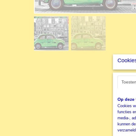
Cookies
Toeste
Op deze 
Cookies wo
functies e
media-, ad
kunnen dez
verzameld 