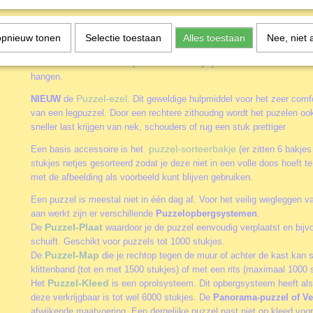
Accessoires
opnieuw tonen
Selectie toestaan
Alles toestaan
Nee, niet 
Door het gebruik van de diverse accessoires kun je het puzzelen nog
alleen of samen aan een puzzel werkt. Of je puzzels vaker wil maken 
hangen.
Puzzel-ezel
NIEUW
de
. Dit geweldige hulpmiddel voor het zeer comfo
van een legpuzzel. Door een rechtere zithoudng wordt het puzelen oo
sneller last krijgen van nek, schouders of rug een stuk prettiger
puzzel-sorteerbakje
Een basis accessoire is het
(er zitten 6 bakjes
stukjes netjes gesorteerd zodat je deze niet in een volle doos hoeft 
met de afbeelding als voorbeeld kunt blijven gebruiken.
Een puzzel is meestal niet in één dag af. Voor het veilig wegleggen va
aan werkt zijn er verschillende
Puzzelopbergsystemen
.
Puzzel-Plaat
De
waardoor je de puzzel eenvoudig verplaatst en bijv
schuift. Geschikt voor puzzels tot 1000 stukjes.
Puzzel-Map
De
die je rechtop tegen de muur of achter de kast kan 
klittenband (tot en met 1500 stukjes) of met een rits (maximaal 1000 s
Puzzel-Kleed
Het
is een oprolsysteem. Dit opbergsysteem heeft als
deze verkrijgbaar is tot wel 6000 stukjes. De
Panorama-puzzel of Ve
afwijkende maatvoering. Een dergelijke puzzel past niet op kleed vo