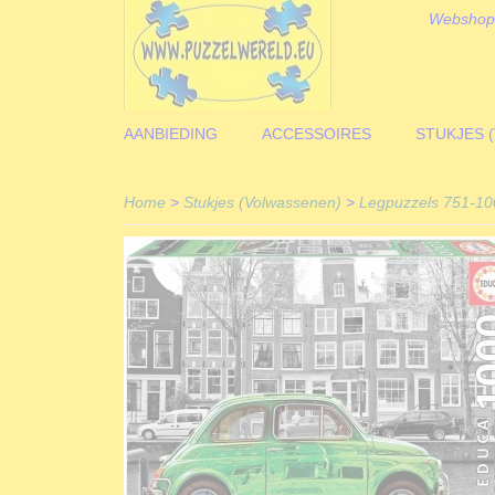
Webshop
AANBIEDING
ACCESSOIRES
STUKJES 
Home
>
Stukjes (Volwassenen)
>
Legpuzzels 751-10