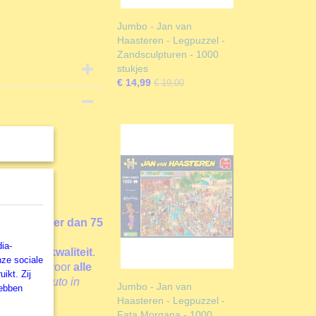
Jumbo - Jan van
Haasteren - Legpuzzel -
Zandsculpturen - 1000
stukjes
€ 14,99
€ 19,00
terdam
t
is een
t
Spanje
ueerd in
meer dan 75
der
in de
ia-
rant voor
kwaliteit
.
nze sociale
egpuzzels
voor
alle
ikt. Zij
0 stukjes
Auto in
Jumbo - Jan van
hebben
Haasteren - Legpuzzel -
Fata Morgana - 1000