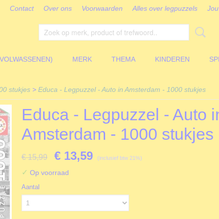
Contact
Over ons
Voorwaarden
Alles over legpuzzels
Jou
(VOLWASSENEN)
MERK
THEMA
KINDEREN
SP
00 stukjes
>
Educa - Legpuzzel - Auto in Amsterdam - 1000 stukjes
Educa - Legpuzzel - Auto i
Amsterdam - 1000 stukjes
€ 13,59
€ 15,99
(inclusief btw 21%)
✓
Op voorraad
Aantal