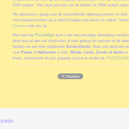
1000 stukjes. Voor deze puzzels zijn de kleden tot 3000 stukjes uite
Wij adviseren u graag over de verschillende opbergsystemen en door 
onze klanten kunnen wij u wellicht helpen een keuze te maken. Neem 
Contact
met ons op.
Puzzellijm
Met speciale
kunt u die ene prachtige afbeelding vastlij
deze puzzel dan ook afwisselen al naar gelang het seizoen of de fee
hebben we een hele uitgebreide
Kerstcollectie
. Maar ook altijd wel w
voor
Pasen
of
Halloween
in huis.
Winter, Lente, Zomer of Herfst
er 
PUZZELWE
leuke, ontroerende of juist grappige puzzel te vinden bij
orieën