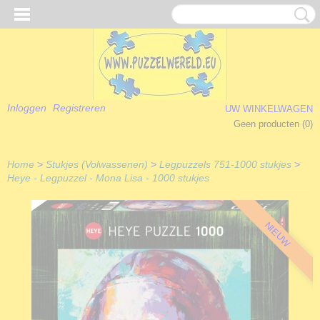
Inloggen
Registreren
UW WINKELWAGEN
Geen producten
(0)
Home
>
Stukjes (Volwassenen)
>
Legpuzzels 751-1000 stukjes
>
Heye - Legpuzzel - Mona Lisa - 1000 stukjes
NIEUW