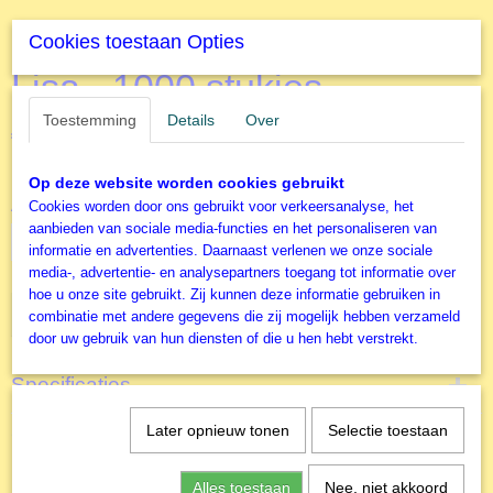
Heye - Legpuzzel - Mona
Cookies toestaan Opties
Lisa - 1000 stukjes
Toestemming
Details
Over
€ 17,99
(inclusief btw 21%)
✓
Op voorraad
Op deze website worden cookies gebruikt
Aantal
Cookies worden door ons gebruikt voor verkeersanalyse, het
aanbieden van sociale media-functies en het personaliseren van
informatie en advertenties. Daarnaast verlenen we onze sociale
media-, advertentie- en analysepartners toegang tot informatie over
hoe u onze site gebruikt. Zij kunnen deze informatie gebruiken in
IN WINKELWAGEN
combinatie met andere gegevens die zij mogelijk hebben verzameld
door uw gebruik van hun diensten of die u hen hebt verstrekt.
Specificaties
Productcode
Later opnieuw tonen
Selectie toestaan
Omschrijving
H29948
Heye puzzel 1000 stukjes
EAN code
Alles toestaan
Nee, niet akkoord