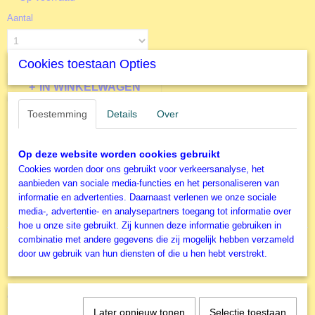
Aantal
Cookies toestaan Opties
IN WINKELWAGEN
Toestemming
Details
Over
Specificaties
Op deze website worden cookies gebruikt
Productcode
Omschrijving
Cookies worden door ons gebruikt voor verkeersanalyse, het
S59470
aanbieden van sociale media-functies en het personaliseren van
1000 stukjes
EAN code
informatie en advertenties. Daarnaast verlenen we onze sociale
4001504594701
Filmpje
media-, advertentie- en analysepartners toegang tot informatie over
Productcode leverancier
hoe u onze site gebruikt. Zij kunnen deze informatie gebruiken in
Schmidt
combinatie met andere gegevens die zij mogelijk hebben verzameld
Formaat gelegde puzzel
door uw gebruik van hun diensten of die u hen hebt verstrekt.
70x50cm
Ook interessant
Later opnieuw tonen
Selectie toestaan