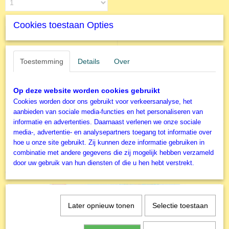
Cookies toestaan Opties
IN WINKELWAGEN
Toestemming
Details
Over
Specificaties
Productcode
Op deze website worden cookies gebruikt
Omschrijving
A4225
Cookies worden door ons gebruikt voor verkeersanalyse, het
1000 stukjes de tekenaar van deze puzzel is Ken Shottwell.
EAN code
aanbieden van sociale media-functies en het personaliseren van
8697950842259
informatie en advertenties. Daarnaast verlenen we onze sociale
media-, advertentie- en analysepartners toegang tot informatie over
Productcode leverancier
hoe u onze site gebruikt. Zij kunnen deze informatie gebruiken in
Art Puzzle
combinatie met andere gegevens die zij mogelijk hebben verzameld
Formaat gelegde puzzel
door uw gebruik van hun diensten of die u hen hebt verstrekt.
68,5x48 cm
Ook interessant
Later opnieuw tonen
Selectie toestaan