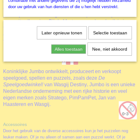
combinatie met andere gegevens die zij mogelijk hebben verzameld
een persoon op de afbeelding op de doos ziet. Een ander
door uw gebruik van hun diensten of die u hen hebt verstrekt.
concept is Destiny, zoals deze
De Speelgoedwinkel
!
Hier
puzzel je een afbeelding over hoe de personen op de doos
er nu uit zullen zien. Bij de Mystery puzzels gebruik je je
fantasie om te bedenken wat er in de aankomende minuten
Later opnieuw tonen
Selectie toestaan
gebeurd met de personen op het plaatje. Verzamel de hele
familie en laat je verrassen door het eindresultaat.
Alles toestaan
Nee, niet akkoord
Koninklijke Jumbo ontwikkelt, produceert en verkoopt
speelgoed, spellen en puzzels, zoals deze
De
Speelgoedwinkel
!
van Wasgij Destiny
.
Jumbo is een unieke
Nederlandse onderneming met een rijke historie en veel
eigen merken zoals Stratego, PimPamPet, Jan van
Haasteren en Wasgij.
Accessoires
Door het gebruik van de diverse accessoires kun je het puzzelen nog
leuker maken. Of je nu alleen of samen aan een puzzel werkt. Of je