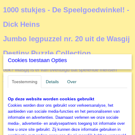
EAN code
1000 stukjes - De Speelgoedwinkel! -
8710126191712
Productcode leverancier
Dick Heins
Jumbo
Formaat gelegde puzzel
Jumbo legpuzzel nr. 20 uit de Wasgij
68x49 cm
Destiny Puzzle Collection
Cookies toestaan Opties
Even onbezorgd spelen en tot rust komen, dat wil jij toch
ook? Wasgij is er van overtuigd dat spelende mensen
gelukkige mensen zijn en heeft daarom unieke puzzels voor
Toestemming
Details
Over
volwassenen gecreërd. Er zijn drie verschillende concepten
in de Wasgij-reeks, met één overeenkomst. Deze unieke
puzzels gaan allemaal net een stapje verder dan alle andere
Op deze website worden cookies gebruikt
puzzels op de markt. Waar je normaal een afbeelding na
Cookies worden door ons gebruikt voor verkeersanalyse, het
moet maken, vraagt Wasgij je om zelf je fantasie te
aanbieden van sociale media-functies en het personaliseren van
gebruiken. Ga jij de uitdaging aan met deze
De
informatie en advertenties. Daarnaast verlenen we onze sociale
Speelgoedwinkel
?
media-, advertentie- en analysepartners toegang tot informatie over
hoe u onze site gebruikt. Zij kunnen deze informatie gebruiken in
Zo zijn er de Original puzzels, waarbij je moet puzzelen wat