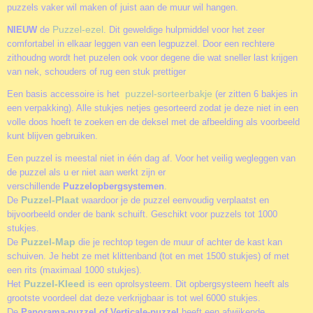
puzzels vaker wil maken of juist aan de muur wil hangen.
Puzzel-ezel
NIEUW
de
. Dit geweldige hulpmiddel voor het zeer
comfortabel in elkaar leggen van een legpuzzel. Door een rechtere
zithoudng wordt het puzelen ook voor degene die wat sneller last krijgen
van nek, schouders of rug een stuk prettiger
puzzel-sorteerbakje
Een basis accessoire is het
(er zitten 6 bakjes in
een verpakking). Alle stukjes netjes gesorteerd zodat je deze niet in een
volle doos hoeft te zoeken en de deksel met de afbeelding als voorbeeld
kunt blijven gebruiken.
Een puzzel is meestal niet in één dag af. Voor het veilig wegleggen van
de puzzel als u er niet aan werkt zijn er
verschillende
Puzzelopbergsystemen
.
Puzzel-Plaat
De
waardoor je de puzzel eenvoudig verplaatst en
bijvoorbeeld onder de bank schuift. Geschikt voor puzzels tot 1000
stukjes.
Puzzel-Map
De
die je rechtop tegen de muur of achter de kast kan
schuiven. Je hebt ze met klittenband (tot en met 1500 stukjes) of met
een rits (maximaal 1000 stukjes).
Puzzel-Kleed
Het
is een oprolsysteem. Dit opbergsysteem heeft als
grootste voordeel dat deze verkrijgbaar is tot wel 6000 stukjes.
De
Panorama-puzzel of Verticale-puzzel
heeft een afwijkende