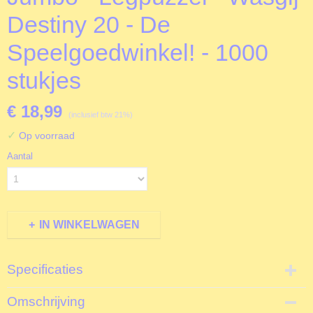
Destiny 20 - De
Speelgoedwinkel! - 1000
stukjes
€ 18,99
(inclusief btw 21%)
✓
Op voorraad
Aantal
IN WINKELWAGEN
Specificaties
Productcode
Omschrijving
J19171