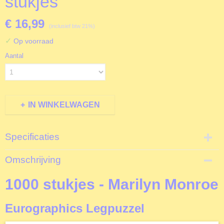
stukjes
€ 16,99
(inclusief btw 21%)
✓
Op voorraad
Aantal
IN WINKELWAGEN
Specificaties
Productcode
Omschrijving
E0812
EAN code
1000 stukjes - Marilyn Monroe
628136608121
Productcode leverancier
Eurographics Legpuzzel
Eurographics
Formaat gelegde puzzel