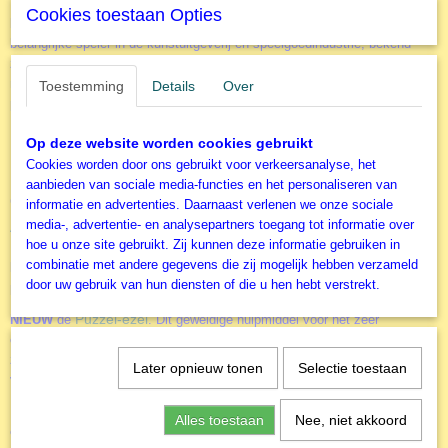
EUROGRAPHICS
, opgericht in 1987, is enorm gegroeid, van het
Cookies toestaan Opties
67,5x49 cm
begin als kleine distributeur van posters tot zijn huidige positie als een
belangrijke speler in de kunstuitgeverij en speelgoedindustrie; bekend
zowel in Noord-Amerika als over de hele wereld. Het hoofdkantoor en
magazijn is gevestigd in Montreal Canada. Ze maken kwalitatief goede
Toestemming
Details
Over
puzzels zoals ook deze mooie puzzel van de wereld beroemde filmster
Marilyn Monroe.
Op deze website worden cookies gebruikt
Een heel herkenbare Marilyn Monroe. Wat een
Cookies worden door ons gebruikt voor verkeersanalyse, het
aanbieden van sociale media-functies en het personaliseren van
geweldig mooie vrouw
informatie en advertenties. Daarnaast verlenen we onze sociale
media-, advertentie- en analysepartners toegang tot informatie over
Accessoires
hoe u onze site gebruikt. Zij kunnen deze informatie gebruiken in
Door het gebruik van de diverse accessoires kun je het puzzelen nog
combinatie met andere gegevens die zij mogelijk hebben verzameld
leuker maken. Of je nu alleen of samen aan een puzzel werkt. Of je
door uw gebruik van hun diensten of die u hen hebt verstrekt.
puzzels vaker wil maken of juist aan de muur wil hangen.
Puzzel-ezel
NIEUW
de
. Dit geweldige hulpmiddel voor het zeer
comfortabel in elkaar leggen van een legpuzzel. Door een rechtere
zithoudng wordt het puzelen ook voor degene die wat sneller last krijgen
Later opnieuw tonen
Selectie toestaan
van nek, schouders of rug een stuk prettiger.
puzzel-sorteerbakje
Een basis accessoire is het
(er zitten 6 bakjes in
Alles toestaan
Nee, niet akkoord
een verpakking). Alle stukjes netjes gesorteerd zodat je deze niet in een