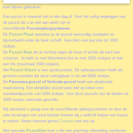
volle doos hoeft te zoeken en de deksel met de afbeelding als voorbeeld
kunt blijven gebruiken.
Een puzzel is meestal niet in één dag af. Voor het veilig wegleggen van
de puzzel als u er niet aan werkt zijn er
verschillende
Puzzelopbergsystemen
.
Puzzel-Plaat
De
waardoor je de puzzel eenvoudig verplaatst en
bijvoorbeeld onder de bank schuift. Geschikt voor puzzels tot 1000
stukjes.
Puzzel-Map
De
die je rechtop tegen de muur of achter de kast kan
schuiven. Je hebt ze met klittenband (tot en met 1500 stukjes) of met
een rits (maximaal 1000 stukjes).
Puzzel-Kleed
Het
is een oprolsysteem. Dit opbergsysteem heeft als
grootste voordeel dat deze verkrijgbaar is tot wel 6000 stukjes.
De
Panorama-puzzel of Verticale-puzzel
heeft een afwijkende
maatvoering. Een dergelijke puzzel past niet op kleed voor
standaardpuzzels van 1000 stukjes. Voor deze puzzels zijn de kleden tot
3000 stukjes uitermate geschikt.
Wij adviseren u graag over de verschillende opbergsystemen en door de
vele ervaringen van onze klanten kunnen wij u wellicht helpen een keuze
Contact
te maken. Neem hierover gerust
met ons op.
Puzzellijm
Met speciale
kunt u die ene prachtige afbeelding vastlijmen