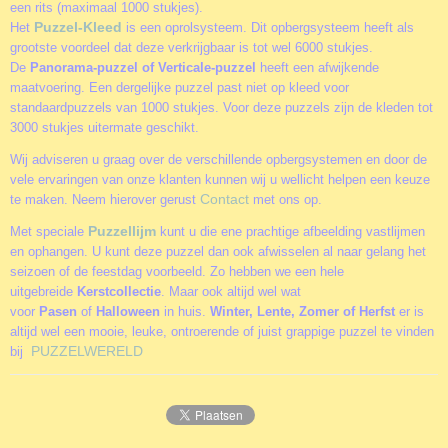
een rits (maximaal 1000 stukjes).
Puzzel-Kleed
Het
is een oprolsysteem. Dit opbergsysteem heeft als
grootste voordeel dat deze verkrijgbaar is tot wel 6000 stukjes.
De
Panorama-puzzel of Verticale-puzzel
heeft een afwijkende
maatvoering. Een dergelijke puzzel past niet op kleed voor
standaardpuzzels van 1000 stukjes. Voor deze puzzels zijn de kleden tot
3000 stukjes uitermate geschikt.
Wij adviseren u graag over de verschillende opbergsystemen en door de
vele ervaringen van onze klanten kunnen wij u wellicht helpen een keuze
Contact
te maken. Neem hierover gerust
met ons op.
Puzzellijm
Met speciale
kunt u die ene prachtige afbeelding vastlijmen
en ophangen. U kunt deze puzzel dan ook afwisselen al naar gelang het
seizoen of de feestdag voorbeeld. Zo hebben we een hele
uitgebreide
Kerstcollectie
. Maar ook altijd wel wat
voor
Pasen
of
Halloween
in huis.
Winter, Lente, Zomer of Herfst
er is
altijd wel een mooie, leuke, ontroerende of juist grappige puzzel te vinden
PUZZELWERELD
bij