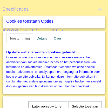
Specificaties
Productcode
Omschrijving
Cookies toestaan Opties
E0100
EAN code
1000 stukjes - Het
628136601009
Toestemming
Details
Over
Productcode leverancier
Zonnestelsel
Eurographics
Formaat gelegde puzzel
Op deze website worden cookies gebruikt
Eurographics Legpuzzel
67,5x49 cm
Cookies worden door ons gebruikt voor verkeersanalyse, het
aanbieden van sociale media-functies en het personaliseren van
EUROGRAPHICS
, opgericht in 1987, is enorm gegroeid, van het
informatie en advertenties. Daarnaast verlenen we onze sociale
begin als kleine distributeur van posters tot zijn huidige positie als een
media-, advertentie- en analysepartners toegang tot informatie over
belangrijke speler in de kunstuitgeverij en speelgoedindustrie; bekend
hoe u onze site gebruikt. Zij kunnen deze informatie gebruiken in
zowel in Noord-Amerika als over de hele wereld. Het hoofdkantoor en
combinatie met andere gegevens die zij mogelijk hebben verzameld
magazijn is gevestigd in Montreal Canada. De legpuzzels van
door uw gebruik van hun diensten of die u hen hebt verstrekt.
Eurographics zijn van een goede kwaliteit. Hierdoor is het maken van
deze Het Zonnestelsel legpuzzel een uitermate prettige en ontspannende
bezigheid.
Het Zonnestelsel
Later opnieuw tonen
Selectie toestaan