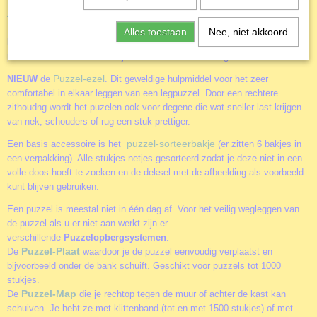
Accessoires
Door het gebruik van de diverse accessoires kun je het puzzelen nog
Alles toestaan
Nee, niet akkoord
leuker maken. Of je nu alleen of samen aan een puzzel werkt. Of je
puzzels vaker wil maken of juist aan de muur wil hangen.
Puzzel-ezel
NIEUW
de
. Dit geweldige hulpmiddel voor het zeer
comfortabel in elkaar leggen van een legpuzzel. Door een rechtere
zithoudng wordt het puzelen ook voor degene die wat sneller last krijgen
van nek, schouders of rug een stuk prettiger.
puzzel-sorteerbakje
Een basis accessoire is het
(er zitten 6 bakjes in
een verpakking). Alle stukjes netjes gesorteerd zodat je deze niet in een
volle doos hoeft te zoeken en de deksel met de afbeelding als voorbeeld
kunt blijven gebruiken.
Een puzzel is meestal niet in één dag af. Voor het veilig wegleggen van
de puzzel als u er niet aan werkt zijn er
verschillende
Puzzelopbergsystemen
.
Puzzel-Plaat
De
waardoor je de puzzel eenvoudig verplaatst en
bijvoorbeeld onder de bank schuift. Geschikt voor puzzels tot 1000
stukjes.
Puzzel-Map
De
die je rechtop tegen de muur of achter de kast kan
schuiven. Je hebt ze met klittenband (tot en met 1500 stukjes) of met