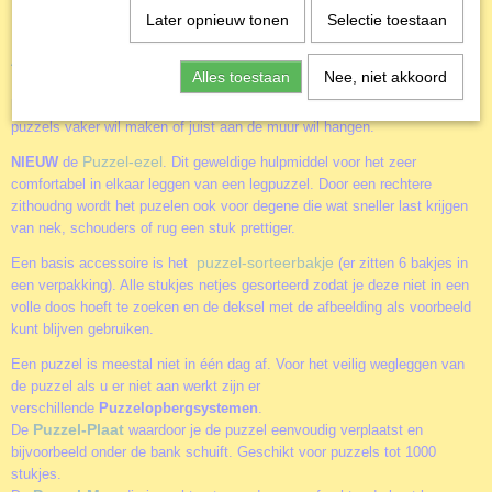
Later opnieuw tonen
Selectie toestaan
De Taal der Bloemen
Accessoires
Alles toestaan
Nee, niet akkoord
Door het gebruik van de diverse accessoires kun je het puzzelen nog
leuker maken. Of je nu alleen of samen aan een puzzel werkt. Of je
puzzels vaker wil maken of juist aan de muur wil hangen.
Puzzel-ezel
NIEUW
de
. Dit geweldige hulpmiddel voor het zeer
comfortabel in elkaar leggen van een legpuzzel. Door een rechtere
zithoudng wordt het puzelen ook voor degene die wat sneller last krijgen
van nek, schouders of rug een stuk prettiger.
puzzel-sorteerbakje
Een basis accessoire is het
(er zitten 6 bakjes in
een verpakking). Alle stukjes netjes gesorteerd zodat je deze niet in een
volle doos hoeft te zoeken en de deksel met de afbeelding als voorbeeld
kunt blijven gebruiken.
Een puzzel is meestal niet in één dag af. Voor het veilig wegleggen van
de puzzel als u er niet aan werkt zijn er
verschillende
Puzzelopbergsystemen
.
Puzzel-Plaat
De
waardoor je de puzzel eenvoudig verplaatst en
bijvoorbeeld onder de bank schuift. Geschikt voor puzzels tot 1000
stukjes.