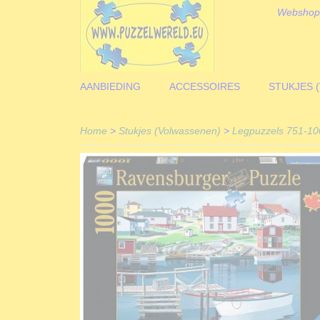
Webshop
AANBIEDING
ACCESSOIRES
STUKJES 
Home
>
Stukjes (Volwassenen)
>
Legpuzzels 751-10