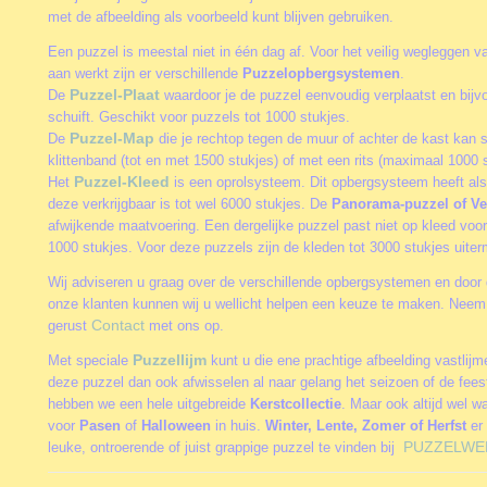
met de afbeelding als voorbeeld kunt blijven gebruiken.
Een puzzel is meestal niet in één dag af. Voor het veilig wegleggen va
aan werkt zijn er verschillende
Puzzelopbergsystemen
.
Puzzel-Plaat
De
waardoor je de puzzel eenvoudig verplaatst en bijv
schuift. Geschikt voor puzzels tot 1000 stukjes.
Puzzel-Map
De
die je rechtop tegen de muur of achter de kast kan 
klittenband (tot en met 1500 stukjes) of met een rits (maximaal 1000 s
Puzzel-Kleed
Het
is een oprolsysteem. Dit opbergsysteem heeft als
deze verkrijgbaar is tot wel 6000 stukjes. De
Panorama-puzzel of Ve
afwijkende maatvoering. Een dergelijke puzzel past niet op kleed vo
1000 stukjes. Voor deze puzzels zijn de kleden tot 3000 stukjes uite
Wij adviseren u graag over de verschillende opbergsystemen en door 
onze klanten kunnen wij u wellicht helpen een keuze te maken. Neem
Contact
gerust
met ons op.
Puzzellijm
Met speciale
kunt u die ene prachtige afbeelding vastlij
deze puzzel dan ook afwisselen al naar gelang het seizoen of de fee
hebben we een hele uitgebreide
Kerstcollectie
. Maar ook altijd wel w
voor
Pasen
of
Halloween
in huis.
Winter, Lente, Zomer of Herfst
er 
PUZZELWE
leuke, ontroerende of juist grappige puzzel te vinden bij