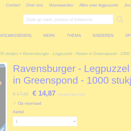
Contact
Over ons
Voorwaarden
Alles over legpuzzels
Jou
(VOLWASSENEN)
MERK
THEMA
KINDEREN
SP
00 stukjes
>
Ravensburger - Legpuzzel - Haven in Greenspond - 1000 
Ravensburger - Legpuzzel
in Greenspond - 1000 stuk
€ 14,87
€ 17,49
(inclusief btw 21%)
✓
Op voorraad
Aantal