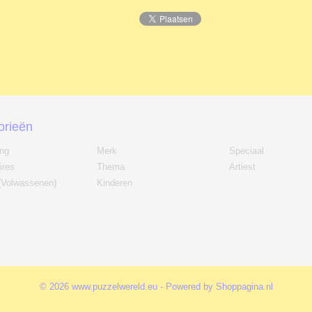
orieën
ing
Merk
Speciaal
ires
Thema
Artiest
(Volwassenen)
Kinderen
© 2026 www.puzzelwereld.eu - Powered by Shoppagina.nl