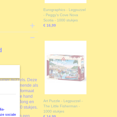
Eurographics - Legpuzzel
- Peggy's Cove Nova
Scotia - 1000 stukjes
€ 16,99
d
burger puzzels. Deze
zowel beginnende als
 standaard formaat
zij de met de hand
Art Puzzle - Legpuzzel -
 oneindig. Jong en
The Little Fisherman -
el met 1000 stukjes.
ia-
1000 stukjes
nze sociale
er je handen een
€ 14,99