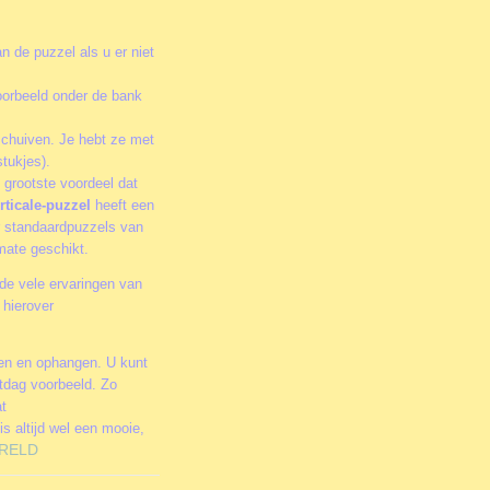
n de puzzel als u er niet
oorbeeld onder de bank
schuiven. Je hebt ze met
tukjes).
 grootste voordeel dat
rticale-puzzel
heeft een
or standaardpuzzels van
rmate geschikt.
de vele ervaringen van
 hierover
men en ophangen. U kunt
stdag voorbeeld. Zo
at
is altijd wel een mooie,
RELD