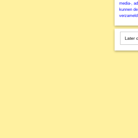
media-, ad
kunnen dez
verzameld 
Later 