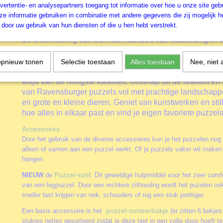
vertentie- en analysepartners toegang tot informatie over hoe u onze site gebru
wereld tot leven komt, dan klopt het hart van de ware puz
e informatie gebruiken in combinatie met andere gegevens die zij mogelijk 
sneller, zo ook bij deze
Haven in Greenspond
.
Bij Raven
door uw gebruik van hun diensten of die u hen hebt verstrekt.
gebeurt dat al sinds 1891. Daarnaast is Ravensburger ve
de ontwikkeling van een ruim aanbod van afbeeldingen e
kinderpuzzels met vijf houten stukken, tot 500, 1000 en n
En wat dacht je van de prachtige decoratieve 3D-puzzels
opnieuw tonen
Selectie toestaan
Alles toestaan
Nee, niet 
gebogen stukjes en 3D-puzzels gebouwen met scharniere
altijd van de hoogste kwaliteit. Ontsnap uit de realiteit en
van Ravensburger puzzels vol met prachtige landschap
en grote en kleine dieren. Geniet van kunstwerken en stil
hoe alles in elkaar past en vind je eigen favoriete puzzels
Accessoires
Door het gebruik van de diverse accessoires kun je het puzzelen nog
alleen of samen aan een puzzel werkt. Of je puzzels vaker wil maken 
hangen.
Puzzel-ezel
NIEUW
de
. Dit geweldige hulpmiddel voor het zeer comfo
van een legpuzzel. Door een rechtere zithoudng wordt het puzelen oo
sneller last krijgen van nek, schouders of rug een stuk prettiger.
puzzel-sorteerbakje
Een basis accessoire is het
(er zitten 6 bakjes
stukjes netjes gesorteerd zodat je deze niet in een volle doos hoeft 