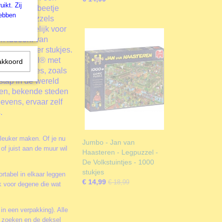
ikt. Zij
zelfan een beetje
hebben
sburger puzzels
rantwoordelijk voor
n ideeën: van
og veel meer stukjes.
: puzzleball® met
akkoord
nde stukjes, zoals
 stap in de wereld
pen, bekende steden
levens, ervaar zelf
.
 leuker maken. Of je nu
Jumbo - Jan van
of juist aan de muur wil
Haasteren - Legpuzzel -
De Volkstuintjes - 1000
stukjes
rtabel in elkaar leggen
€ 14,99
€ 18,99
k voor degene die wat
 in een verpakking). Alle
te zoeken en de deksel