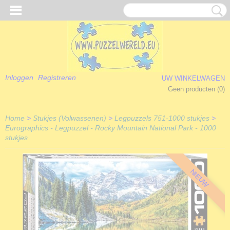
Inloggen
Registreren
UW WINKELWAGEN
Geen producten
(0)
Home
>
Stukjes (Volwassenen)
>
Legpuzzels 751-1000 stukjes
>
Eurographics - Legpuzzel - Rocky Mountain National Park - 1000
stukjes
NIEUW