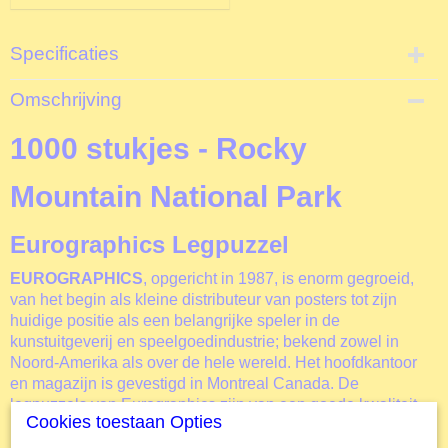
Specificaties
Productcode
Omschrijving
E5472
EAN code
1000 stukjes - Rocky
628136654722
Productcode leverancier
Mountain National Park
Eurographics
Formaat gelegde puzzel
Eurographics Legpuzzel
67,5x49 cm
EUROGRAPHICS
, opgericht in 1987, is enorm gegroeid,
van het begin als kleine distributeur van posters tot zijn
huidige positie als een belangrijke speler in de
kunstuitgeverij en speelgoedindustrie; bekend zowel in
Noord-Amerika als over de hele wereld. Het hoofdkantoor
en magazijn is gevestigd in Montreal Canada. De
legpuzzels van Eurographics zijn van een goede kwaliteit.
Cookies toestaan Opties
Hierdoor is het maken van deze
Rocky Mountain National
Park
legpuzzel een uitermate prettige en ontspannende