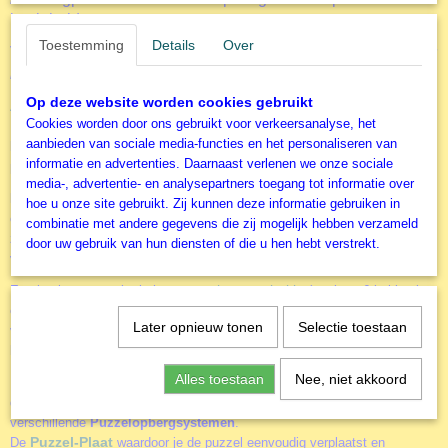
bezigheid.
Toestemming
Details
Over
Veel plezier bij het leggen van deze mooie legpuzzel
Rocky
Mountain National Park
Op deze website worden cookies gebruikt
Accessoires
Cookies worden door ons gebruikt voor verkeersanalyse, het
Door het gebruik van de diverse accessoires kun je het puzzelen nog
aanbieden van sociale media-functies en het personaliseren van
leuker maken. Of je nu alleen of samen aan een puzzel werkt. Of je
informatie en advertenties. Daarnaast verlenen we onze sociale
puzzels vaker wil maken of juist aan de muur wil hangen.
media-, advertentie- en analysepartners toegang tot informatie over
Puzzel-ezel
NIEUW
de
. Dit geweldige hulpmiddel voor het zeer
hoe u onze site gebruikt. Zij kunnen deze informatie gebruiken in
comfortabel in elkaar leggen van een legpuzzel. Door een rechtere
combinatie met andere gegevens die zij mogelijk hebben verzameld
zithoudng wordt het puzelen ook voor degene die wat sneller last krijgen
door uw gebruik van hun diensten of die u hen hebt verstrekt.
van nek, schouders of rug een stuk prettiger.
puzzel-sorteerbakje
Een basis accessoire is het
(er zitten 6 bakjes in
een verpakking). Alle stukjes netjes gesorteerd zodat je deze niet in een
Later opnieuw tonen
Selectie toestaan
volle doos hoeft te zoeken en de deksel met de afbeelding als voorbeeld
kunt blijven gebruiken.
Alles toestaan
Nee, niet akkoord
Een puzzel is meestal niet in één dag af. Voor het veilig wegleggen van
de puzzel als u er niet aan werkt zijn er
verschillende
Puzzelopbergsystemen
.
Puzzel-Plaat
De
waardoor je de puzzel eenvoudig verplaatst en