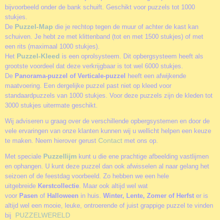
bijvoorbeeld onder de bank schuift. Geschikt voor puzzels tot 1000
stukjes.
Puzzel-Map
De
die je rechtop tegen de muur of achter de kast kan
schuiven. Je hebt ze met klittenband (tot en met 1500 stukjes) of met
een rits (maximaal 1000 stukjes).
Puzzel-Kleed
Het
is een oprolsysteem. Dit opbergsysteem heeft als
grootste voordeel dat deze verkrijgbaar is tot wel 6000 stukjes.
De
Panorama-puzzel of Verticale-puzzel
heeft een afwijkende
maatvoering. Een dergelijke puzzel past niet op kleed voor
standaardpuzzels van 1000 stukjes. Voor deze puzzels zijn de kleden tot
3000 stukjes uitermate geschikt.
Wij adviseren u graag over de verschillende opbergsystemen en door de
vele ervaringen van onze klanten kunnen wij u wellicht helpen een keuze
Contact
te maken. Neem hierover gerust
met ons op.
Puzzellijm
Met speciale
kunt u die ene prachtige afbeelding vastlijmen
en ophangen. U kunt deze puzzel dan ook afwisselen al naar gelang het
seizoen of de feestdag voorbeeld. Zo hebben we een hele
uitgebreide
Kerstcollectie
. Maar ook altijd wel wat
voor
Pasen
of
Halloween
in huis.
Winter, Lente, Zomer of Herfst
er is
altijd wel een mooie, leuke, ontroerende of juist grappige puzzel te vinden
PUZZELWERELD
bij