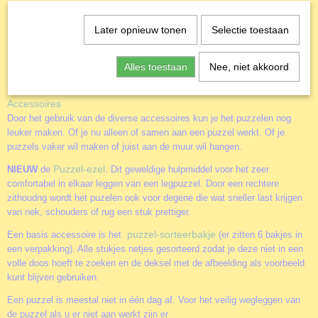
met scharnierende stukjes, zoals altijd van de hoogste
kwaliteit. Ontsnap uit de realiteit en stap in de wereld van
Later opnieuw tonen
Selectie toestaan
Ravensburger puzzels vol met prachtige landschappen,
bekende steden en grote en kleine dieren. Geniet van
kunstwerken en stillevens, ervaar zelf hoe alles in elkaar
Alles toestaan
Nee, niet akkoord
past en vind je eigen favoriete puzzels.
Accessoires
Door het gebruik van de diverse accessoires kun je het puzzelen nog
leuker maken. Of je nu alleen of samen aan een puzzel werkt. Of je
puzzels vaker wil maken of juist aan de muur wil hangen.
Puzzel-ezel
NIEUW
de
. Dit geweldige hulpmiddel voor het zeer
comfortabel in elkaar leggen van een legpuzzel. Door een rechtere
zithoudng wordt het puzelen ook voor degene die wat sneller last krijgen
van nek, schouders of rug een stuk prettiger.
puzzel-sorteerbakje
Een basis accessoire is het
(er zitten 6 bakjes in
een verpakking). Alle stukjes netjes gesorteerd zodat je deze niet in een
volle doos hoeft te zoeken en de deksel met de afbeelding als voorbeeld
kunt blijven gebruiken.
Een puzzel is meestal niet in één dag af. Voor het veilig wegleggen van
de puzzel als u er niet aan werkt zijn er