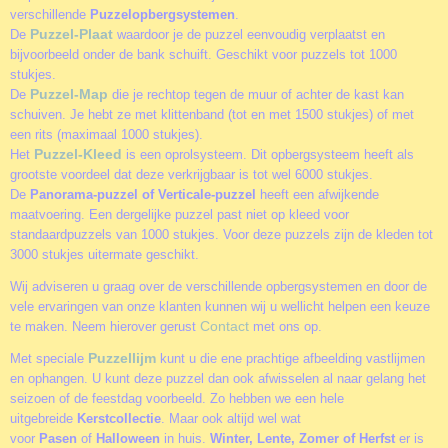
verschillende
Puzzelopbergsystemen
.
Puzzel-Plaat
De
waardoor je de puzzel eenvoudig verplaatst en
bijvoorbeeld onder de bank schuift. Geschikt voor puzzels tot 1000
stukjes.
Puzzel-Map
De
die je rechtop tegen de muur of achter de kast kan
schuiven. Je hebt ze met klittenband (tot en met 1500 stukjes) of met
een rits (maximaal 1000 stukjes).
Puzzel-Kleed
Het
is een oprolsysteem. Dit opbergsysteem heeft als
grootste voordeel dat deze verkrijgbaar is tot wel 6000 stukjes.
De
Panorama-puzzel of Verticale-puzzel
heeft een afwijkende
maatvoering. Een dergelijke puzzel past niet op kleed voor
standaardpuzzels van 1000 stukjes. Voor deze puzzels zijn de kleden tot
3000 stukjes uitermate geschikt.
Wij adviseren u graag over de verschillende opbergsystemen en door de
vele ervaringen van onze klanten kunnen wij u wellicht helpen een keuze
Contact
te maken. Neem hierover gerust
met ons op.
Puzzellijm
Met speciale
kunt u die ene prachtige afbeelding vastlijmen
en ophangen. U kunt deze puzzel dan ook afwisselen al naar gelang het
seizoen of de feestdag voorbeeld. Zo hebben we een hele
uitgebreide
Kerstcollectie
. Maar ook altijd wel wat
voor
Pasen
of
Halloween
in huis.
Winter, Lente, Zomer of Herfst
er is