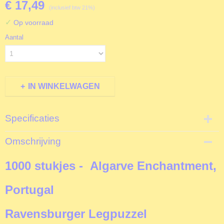
€ 17,49
(inclusief btw 21%)
✓
Op voorraad
Aantal
IN WINKELWAGEN
Specificaties
Productcode
Omschrijving
R171828
EAN code
1000 stukjes - Algarve Enchantment,
4005556171828
Productcode leverancier
Portugal
Ravensburger
Formaat gelegde puzzel
Ravensburger Legpuzzel
70x50 cm