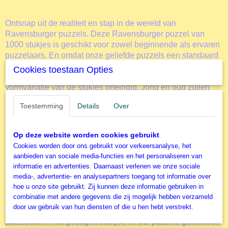
Ontsnap uit de realiteit en stap in de wereld van
Ravensburger puzzels. Deze Ravensburger puzzel van
1000 stukjes is geschikt voor zowel beginnende als ervaren
puzzelaars. En omdat onze geliefde puzzels een standaard
formaat hebben, kun je het resultaat inlijsten en ophangen.
Cookies toestaan Opties
Dankzij de met de hand gemaakte stansmessen is de
vormvariatie van de stukjes oneindig. Jong en oud zullen
genieten van deze
Algarve Enchantment, Portuga
l puzzel
Toestemming
Details
Over
met 1000 stukjes.
Als het ene stukje naadloos in het andere past en er onder
Op deze website worden cookies gebruikt
je handen een wereld tot leven komt, dan klopt het hart van
Cookies worden door ons gebruikt voor verkeersanalyse, het
de ware puzzelfan een beetje sneller, zo ook bij deze
aanbieden van sociale media-functies en het personaliseren van
Algarve Enchantment, Portugal
Bij Ravensburger puzzels
informatie en advertenties. Daarnaast verlenen we onze sociale
gebeurt dat al sinds 1891. Daarnaast is Ravensburger
media-, advertentie- en analysepartners toegang tot informatie over
verantwoordelijk voor de ontwikkeling van een ruim aanbod
hoe u onze site gebruikt. Zij kunnen deze informatie gebruiken in
van afbeeldingen en ideeën: van kinderpuzzels met vijf
combinatie met andere gegevens die zij mogelijk hebben verzameld
houten stukken, tot 500, 1000 en nog veel meer stukjes. En
door uw gebruik van hun diensten of die u hen hebt verstrekt.
wat dacht je van de prachtige decoratieve 3D-puzzels:
puzzleball® met gebogen stukjes en 3D-puzzels gebouwen