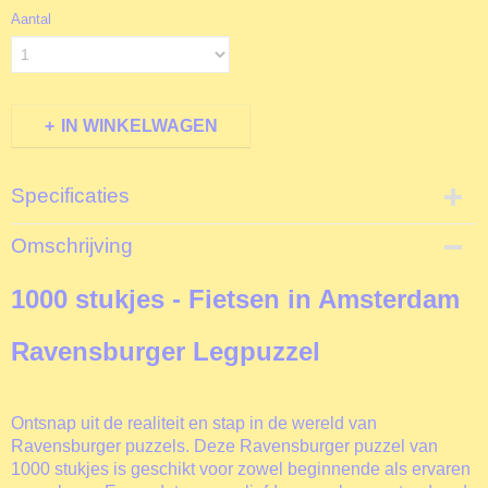
Aantal
IN WINKELWAGEN
Specificaties
Productcode
Omschrijving
R006626
EAN code
1000 stukjes - Fietsen in Amsterdam
4005555006626
Productcode leverancier
Ravensburger Legpuzzel
Ravensburger
Formaat gelegde puzzel
70x50 cm
Ontsnap uit de realiteit en stap in de wereld van
Ravensburger puzzels. Deze Ravensburger puzzel van
1000 stukjes is geschikt voor zowel beginnende als ervaren