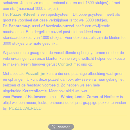
schuiven. Je hebt ze met klittenband (tot en met 1500 stukjes) of met
een rits (maximaal 1000 stukjes).
Puzzel-Kleed
Het
is een oprolsysteem. Dit opbergsysteem heeft als
grootste voordeel dat deze verkrijgbaar is tot wel 6000 stukjes.
De
Panorama-puzzel of Verticale-puzzel
heeft een afwijkende
maatvoering. Een dergelijke puzzel past niet op kleed voor
standaardpuzzels van 1000 stukjes. Voor deze puzzels zijn de kleden tot
3000 stukjes uitermate geschikt.
Wij adviseren u graag over de verschillende opbergsystemen en door de
vele ervaringen van onze klanten kunnen wij u wellicht helpen een keuze
Contact
te maken. Neem hierover gerust
met ons op.
Puzzellijm
Met speciale
kunt u die ene prachtige afbeelding vastlijmen
en ophangen. U kunt deze puzzel dan ook afwisselen al naar gelang het
seizoen of de feestdag voorbeeld. Zo hebben we een hele
uitgebreide
Kerstcollectie
. Maar ook altijd wel wat
voor
Pasen
of
Halloween
in huis.
Winter, Lente, Zomer of Herfst
er is
altijd wel een mooie, leuke, ontroerende of juist grappige puzzel te vinden
PUZZELWERELD
bij