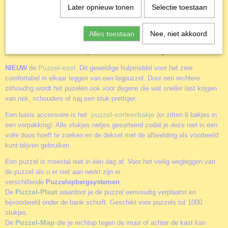
past en vind je eigen favoriete puzzels.
Later opnieuw tonen
Selectie toestaan
Accessoires
Door het gebruik van de diverse accessoires kun je het puzzelen nog
Alles toestaan
Nee, niet akkoord
leuker maken. Of je nu alleen of samen aan een puzzel werkt. Of je
puzzels vaker wil maken of juist aan de muur wil hangen.
Puzzel-ezel
NIEUW
de
. Dit geweldige hulpmiddel voor het zeer
comfortabel in elkaar leggen van een legpuzzel. Door een rechtere
zithoudng wordt het puzelen ook voor degene die wat sneller last krijgen
van nek, schouders of rug een stuk prettiger.
puzzel-sorteerbakje
Een basis accessoire is het
(er zitten 6 bakjes in
een verpakking). Alle stukjes netjes gesorteerd zodat je deze niet in een
volle doos hoeft te zoeken en de deksel met de afbeelding als voorbeeld
kunt blijven gebruiken.
Een puzzel is meestal niet in één dag af. Voor het veilig wegleggen van
de puzzel als u er niet aan werkt zijn er
verschillende
Puzzelopbergsystemen
.
Puzzel-Plaat
De
waardoor je de puzzel eenvoudig verplaatst en
bijvoorbeeld onder de bank schuift. Geschikt voor puzzels tot 1000
stukjes.
Puzzel-Map
De
die je rechtop tegen de muur of achter de kast kan