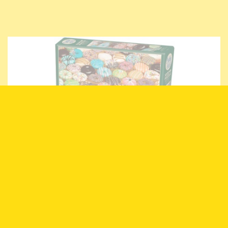
Cobble Hill - Legpuzzel - Doughnuts - 1000 stukjes
€ 18,99