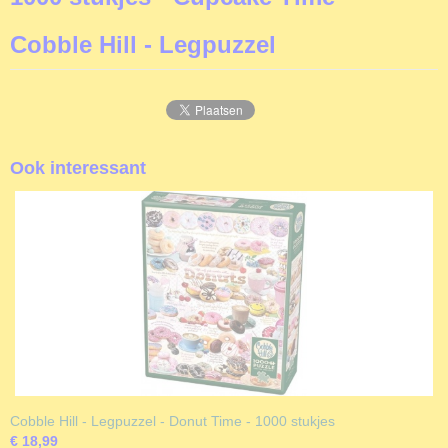
625012803229
Productcode leverancier
Cobble Hill - Legpuzzel
Cobble Hill
Formaat gelegde puzzel
68x49 cm
Ook interessant
Cobble Hill - Legpuzzel - Donut Time - 1000 stukjes
€ 18,99