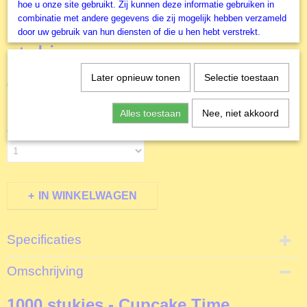
hoe u onze site gebruikt. Zij kunnen deze informatie gebruiken in
combinatie met andere gegevens die zij mogelijk hebben verzameld
Cupcake Time - 1000
door uw gebruik van hun diensten of die u hen hebt verstrekt.
stukjes
Later opnieuw tonen
Selectie toestaan
€ 18,99
(inclusief btw 21%)
✓
Op voorraad
Alles toestaan
Nee, niet akkoord
Aantal
IN WINKELWAGEN
Specificaties
Productcode
Omschrijving
L80322
EAN code
1000 stukjes - Cupcake Time