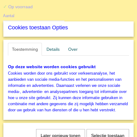
✓
Op voorraad
Aantal
Cookies toestaan Opties
IN WINKELWAGEN
Toestemming
Details
Over
Specificaties
Op deze website worden cookies gebruikt
Cookies worden door ons gebruikt voor verkeersanalyse, het
Productcode
Omschrijving
aanbieden van sociale media-functies en het personaliseren van
L80290
informatie en advertenties. Daarnaast verlenen we onze sociale
EAN code
media-, advertentie- en analysepartners toegang tot informatie over
1000 stukjes - Prince of Wales Hotel
625012802901
hoe u onze site gebruikt. Zij kunnen deze informatie gebruiken in
Productcode leverancier
combinatie met andere gegevens die zij mogelijk hebben verzameld
Cobble Hill - Legpuzzel
Cobble Hill
door uw gebruik van hun diensten of die u hen hebt verstrekt.
Formaat gelegde puzzel
68x49 cm
Later opnieuw tonen
Selectie toestaan