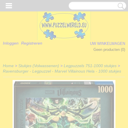
Inloggen
Registreren
UW WINKELWAGEN
Geen producten
(0)
Home
>
Stukjes (Volwassenen)
>
Legpuzzels 751-1000 stukjes
>
Ravensburger - Legpuzzel - Marvel Villainous Hela - 1000 stukjes