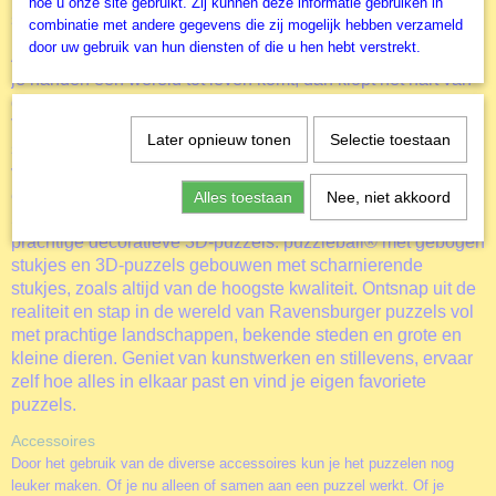
hoe u onze site gebruikt. Zij kunnen deze informatie gebruiken in
stukjes.
combinatie met andere gegevens die zij mogelijk hebben verzameld
door uw gebruik van hun diensten of die u hen hebt verstrekt.
Als het ene stukje naadloos in het andere past en er onder
je handen een wereld tot leven komt, dan klopt het hart van
de ware puzzelfan een beetje sneller, zo ook bij deze
Villainous Hela
.
Bij Ravensburger puzzels gebeurt dat al
Later opnieuw tonen
Selectie toestaan
sinds 1891. Daarnaast is Ravensburger verantwoordelijk
voor de ontwikkeling van een ruim aanbod van afbeeldingen
en ideeën: van kinderpuzzels met vijf houten stukken, tot
Alles toestaan
Nee, niet akkoord
500, 1000 en nog veel meer stukjes. En wat dacht je van de
prachtige decoratieve 3D-puzzels: puzzleball® met gebogen
stukjes en 3D-puzzels gebouwen met scharnierende
stukjes, zoals altijd van de hoogste kwaliteit. Ontsnap uit de
realiteit en stap in de wereld van Ravensburger puzzels vol
met prachtige landschappen, bekende steden en grote en
kleine dieren. Geniet van kunstwerken en stillevens, ervaar
zelf hoe alles in elkaar past en vind je eigen favoriete
puzzels.
Accessoires
Door het gebruik van de diverse accessoires kun je het puzzelen nog
leuker maken. Of je nu alleen of samen aan een puzzel werkt. Of je