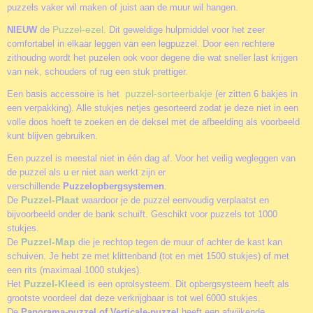
puzzels vaker wil maken of juist aan de muur wil hangen.
Puzzel-ezel
NIEUW
de
. Dit geweldige hulpmiddel voor het zeer
comfortabel in elkaar leggen van een legpuzzel. Door een rechtere
zithoudng wordt het puzelen ook voor degene die wat sneller last krijgen
van nek, schouders of rug een stuk prettiger.
puzzel-sorteerbakje
Een basis accessoire is het
(er zitten 6 bakjes in
een verpakking). Alle stukjes netjes gesorteerd zodat je deze niet in een
volle doos hoeft te zoeken en de deksel met de afbeelding als voorbeeld
kunt blijven gebruiken.
Een puzzel is meestal niet in één dag af. Voor het veilig wegleggen van
de puzzel als u er niet aan werkt zijn er
verschillende
Puzzelopbergsystemen
.
Puzzel-Plaat
De
waardoor je de puzzel eenvoudig verplaatst en
bijvoorbeeld onder de bank schuift. Geschikt voor puzzels tot 1000
stukjes.
Puzzel-Map
De
die je rechtop tegen de muur of achter de kast kan
schuiven. Je hebt ze met klittenband (tot en met 1500 stukjes) of met
een rits (maximaal 1000 stukjes).
Puzzel-Kleed
Het
is een oprolsysteem. Dit opbergsysteem heeft als
grootste voordeel dat deze verkrijgbaar is tot wel 6000 stukjes.
De
Panorama-puzzel of Verticale-puzzel
heeft een afwijkende