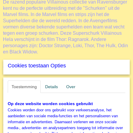
De razend populaire Villainous collectie van Ravensburger
kent nu de perfecte uitbreiding met de "Schurken" uit de
Marvel films. In de Marvel films en strips zijn het de
Superhelden die de wereld redden. In de Avengerfilms
vormen diverse bekende superhelden een team wat vecht
tegen een groep schurken. Deze Superschurk Villainous
Hela verschijnt in de film Thor: Ragnarok. Andere
personages zijn: Doctor Strange, Loki, Thor, The Hulk, Odin
en Black Widow.
Deze Villainous Hela legpuzzel is een geweldige aanwinst
Cookies toestaan Opties
voor degene die de Marvel superhelden legpuzzels spaart.
Over Ravensburger
Toestemming
Details
Over
Ontsnap uit de realiteit en stap in de wereld van
Ravensburger puzzels. Deze Ravensburger puzzel van
1000 stukjes is geschikt voor zowel beginnende als ervaren
Op deze website worden cookies gebruikt
puzzelaars. En omdat onze geliefde puzzels een standaard
Cookies worden door ons gebruikt voor verkeersanalyse, het
formaat hebben, kun je het resultaat inlijsten en ophangen.
aanbieden van sociale media-functies en het personaliseren van
Dankzij de met de hand gemaakte stansmessen is de
informatie en advertenties. Daarnaast verlenen we onze sociale
vormvariatie van de stukjes oneindig. Jong en oud zullen
media-, advertentie- en analysepartners toegang tot informatie over
genieten van deze
Villainous Thano
s puzzel met 1000