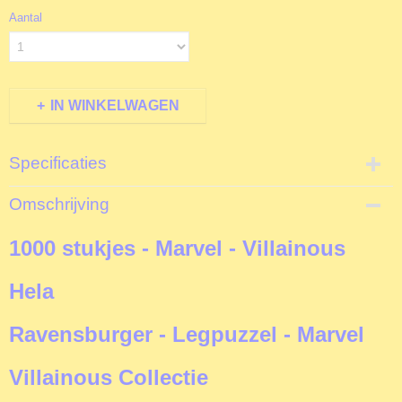
Aantal
IN WINKELWAGEN
Specificaties
Productcode
Omschrijving
R169030
EAN code
1000 stukjes - Marvel - Villainous
4005556169030
Productcode leverancier
Hela
Ravensburger
Formaat gelegde puzzel
Ravensburger - Legpuzzel - Marvel
70x50 cm
Villainous Collectie