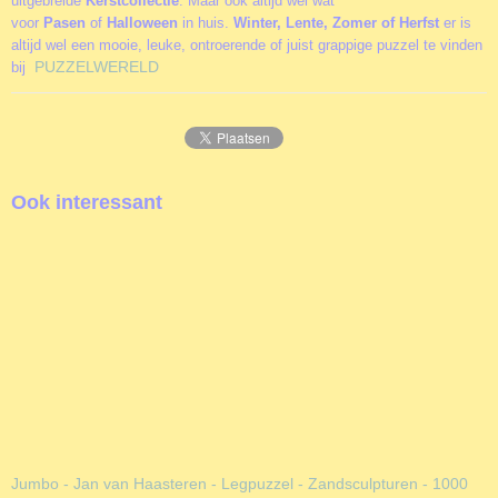
uitgebreide
Kerstcollectie
. Maar ook altijd wel wat
voor
Pasen
of
Halloween
in huis.
Winter, Lente, Zomer of Herfst
er is
altijd wel een mooie, leuke, ontroerende of juist grappige puzzel te vinden
PUZZELWERELD
bij
Ook interessant
Jumbo - Jan van Haasteren - Legpuzzel - Zandsculpturen - 1000