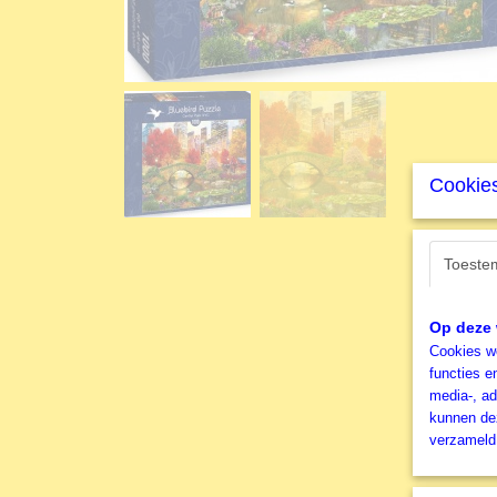
Cookies
Toeste
Op deze 
Cookies wo
functies e
media-, ad
kunnen dez
verzameld 