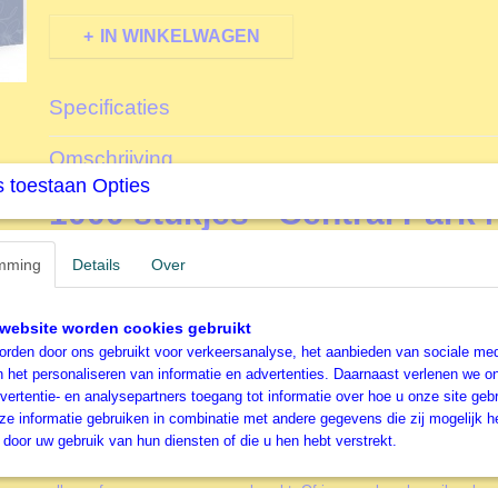
IN WINKELWAGEN
Specificaties
Productcode
B70244
Omschrijving
EAN code
3663384702440
 toestaan Opties
Productcode leverancier
Bluebird
1000 stukjes - Central Park
Formaat gelegde puzzel
68x48 cm
Bluebird Legpuzzel
mming
Details
Over
De puzzelstukjes van Bluebird zijn net iets minder dik d
andere merken die wij in ons assortiment hebben, maar 
website worden cookies gebruikt
kwaliteit en met leuke afbeeldingen die zeker de moeite w
rden door ons gebruikt voor verkeersanalyse, het aanbieden van sociale med
deze puzzel Central Park NYC
beslist eens een keer uit
n het personaliseren van informatie en advertenties. Daarnaast verlenen we o
vertentie- en analysepartners toegang tot informatie over hoe u onze site gebru
Central Park NYC
e informatie gebruiken in combinatie met andere gegevens die zij mogelijk 
door uw gebruik van hun diensten of die u hen hebt verstrekt.
Accessoires
Door het gebruik van de diverse accessoires kun je het puzzelen nog
alleen of samen aan een puzzel werkt. Of je puzzels vaker wil maken 