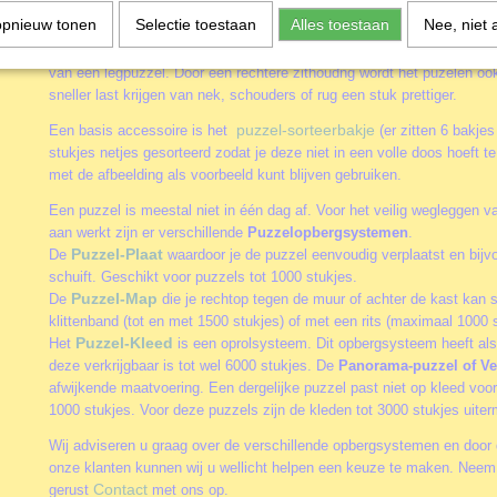
hangen.
opnieuw tonen
Selectie toestaan
Alles toestaan
Nee, niet 
Puzzel-ezel
NIEUW
de
. Dit geweldige hulpmiddel voor het zeer comfo
van een legpuzzel. Door een rechtere zithoudng wordt het puzelen oo
sneller last krijgen van nek, schouders of rug een stuk prettiger.
puzzel-sorteerbakje
Een basis accessoire is het
(er zitten 6 bakjes
stukjes netjes gesorteerd zodat je deze niet in een volle doos hoeft 
met de afbeelding als voorbeeld kunt blijven gebruiken.
Een puzzel is meestal niet in één dag af. Voor het veilig wegleggen va
aan werkt zijn er verschillende
Puzzelopbergsystemen
.
Puzzel-Plaat
De
waardoor je de puzzel eenvoudig verplaatst en bijv
schuift. Geschikt voor puzzels tot 1000 stukjes.
Puzzel-Map
De
die je rechtop tegen de muur of achter de kast kan 
klittenband (tot en met 1500 stukjes) of met een rits (maximaal 1000 s
Puzzel-Kleed
Het
is een oprolsysteem. Dit opbergsysteem heeft als
deze verkrijgbaar is tot wel 6000 stukjes. De
Panorama-puzzel of Ve
afwijkende maatvoering. Een dergelijke puzzel past niet op kleed vo
1000 stukjes. Voor deze puzzels zijn de kleden tot 3000 stukjes uite
Wij adviseren u graag over de verschillende opbergsystemen en door 
onze klanten kunnen wij u wellicht helpen een keuze te maken. Neem
Contact
gerust
met ons op.