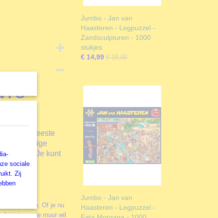
Jumbo - Jan van
Haasteren - Legpuzzel -
Zandsculpturen - 1000
stukjes
€ 14,99
€ 19,00
 NYC
an van de meeste
van dusdanige
aard zijn. Je kunt
ia-
proberen
nze sociale
ikt. Zij
hebben
Jumbo - Jan van
 leuker maken. Of je nu
Haasteren - Legpuzzel -
of juist aan de muur wil
Fata Morgana - 1000