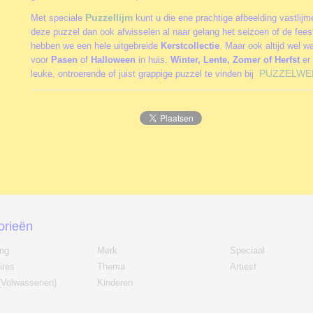
Puzzellijm
Met speciale
kunt u die ene prachtige afbeelding vastlij
deze puzzel dan ook afwisselen al naar gelang het seizoen of de fee
hebben we een hele uitgebreide
Kerstcollectie
. Maar ook altijd wel w
voor
Pasen
of
Halloween
in huis.
Winter, Lente, Zomer of Herfst
er 
PUZZELWE
leuke, ontroerende of juist grappige puzzel te vinden bij
orieën
ing
Merk
Speciaal
ires
Thema
Artiest
(Volwassenen)
Kinderen