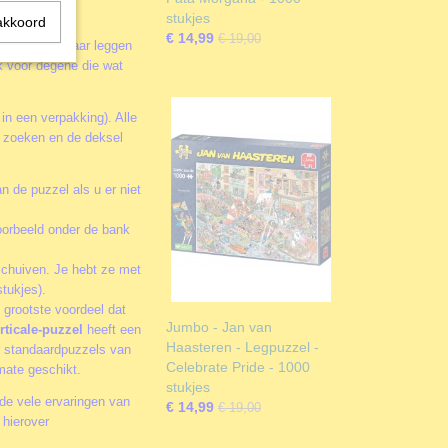
stukjes
akkoord
€ 14,99
€ 19,00
rtabel in elkaar leggen
k voor degene die wat
 in een verpakking). Alle
te zoeken en de deksel
n de puzzel als u er niet
oorbeeld onder de bank
schuiven. Je hebt ze met
tukjes).
 grootste voordeel dat
Jumbo - Jan van
rticale-puzzel
heeft een
Haasteren - Legpuzzel -
or standaardpuzzels van
Celebrate Pride - 1000
rmate geschikt.
stukjes
de vele ervaringen van
€ 14,99
€ 19,00
 hierover