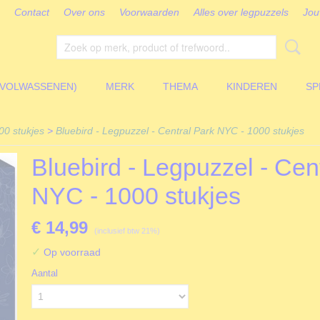
Contact
Over ons
Voorwaarden
Alles over legpuzzels
Jou
(VOLWASSENEN)
MERK
THEMA
KINDEREN
SP
00 stukjes
>
Bluebird - Legpuzzel - Central Park NYC - 1000 stukjes
Bluebird - Legpuzzel - Cen
NYC - 1000 stukjes
€ 14,99
(inclusief btw 21%)
✓
Op voorraad
Aantal