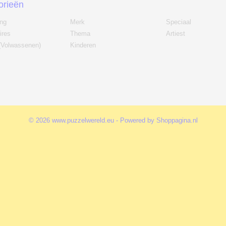
orieën
ing
Merk
Speciaal
ires
Thema
Artiest
(Volwassenen)
Kinderen
© 2026 www.puzzelwereld.eu - Powered by Shoppagina.nl