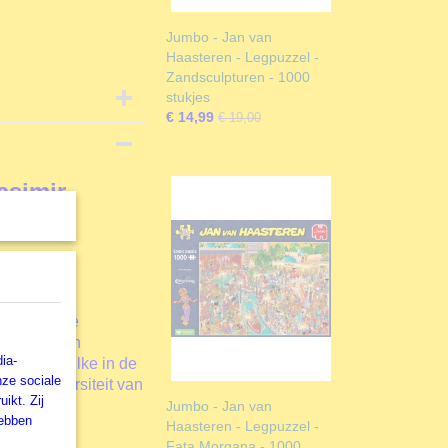
Jumbo - Jan van
Haasteren - Legpuzzel -
Zandsculpturen - 1000
stukjes
€ 14,99
€ 19,00
asimir
 zeer goede
lderijen en
ia-
tiesten welke in de
nze sociale
grote diversiteit van
ikt. Zij
tie
. De
Jumbo - Jan van
hebben
Haasteren - Legpuzzel -
Fata Morgana - 1000