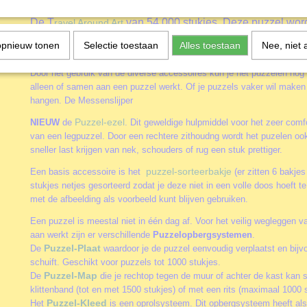
Grafika
op dit moment ook recordhouder van de grootste 
De T
van 54.000 stukjes. Deze puzzel word
ravel Around Art
reiskoffer met nog vele extra's.
opnieuw tonen
Selectie toestaan
Alles toestaan
Nee, niet 
Accessoires
Door het gebruik van de diverse accessoires kun je het puzzelen nog
alleen of samen aan een puzzel werkt. Of je puzzels vaker wil maken 
hangen. De Messenslijper
Puzzel-ezel
NIEUW
de
. Dit geweldige hulpmiddel voor het zeer comfo
van een legpuzzel. Door een rechtere zithoudng wordt het puzelen oo
sneller last krijgen van nek, schouders of rug een stuk prettiger.
puzzel-sorteerbakje
Een basis accessoire is het
(er zitten 6 bakjes
stukjes netjes gesorteerd zodat je deze niet in een volle doos hoeft 
met de afbeelding als voorbeeld kunt blijven gebruiken.
Een puzzel is meestal niet in één dag af. Voor het veilig wegleggen va
aan werkt zijn er verschillende
Puzzelopbergsystemen
.
Puzzel-Plaat
De
waardoor je de puzzel eenvoudig verplaatst en bijv
schuift. Geschikt voor puzzels tot 1000 stukjes.
Puzzel-Map
De
die je rechtop tegen de muur of achter de kast kan 
klittenband (tot en met 1500 stukjes) of met een rits (maximaal 1000 s
Puzzel-Kleed
Het
is een oprolsysteem. Dit opbergsysteem heeft als