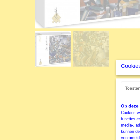
Cookies
Toeste
Op deze 
Cookies wo
functies e
media-, ad
kunnen dez
verzameld 