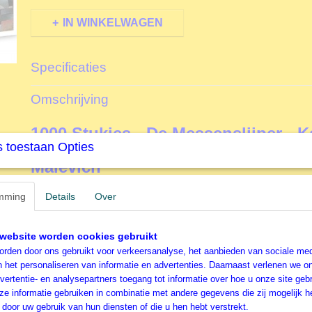
IN WINKELWAGEN
Specificaties
Productcode
F02314
Omschrijving
EAN code
3663384523144
Productcode leverancier
Grafika
1000 Stukjes - De Messenslijper - K
Formaat gelegde puzzel
60 x 60 cm
 toestaan Opties
Malevich
mming
Grafika - Vierkante Legpuzzel
Details
Over
De legpuzzels van het Franse merk
Grafika
zijn van een
website worden cookies gebruikt
kwaliteit.
Grafika
maakt onder andere legpuzzels van schi
rden door ons gebruikt voor verkeersanalyse, het aanbieden van sociale med
tekeningen van een aantal zeer bekende hedendaagse ar
n het personaliseren van informatie en advertenties. Daarnaast verlenen we o
top van hun genre zitten. Daarnaast kent
Grafika
ook een 
vertentie- en analysepartners toegang tot informatie over hoe u onze site gebru
legpuzzels van de "oude" meesters in de
Museum collec
e informatie gebruiken in combinatie met andere gegevens die zij mogelijk 
Messenslijper
door uw gebruik van hun diensten of die u hen hebt verstrekt.