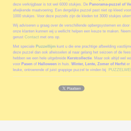
deze verkrijgbaar is tot wel 6000 stukjes. De
Panorama-puzzel of Ve
afwijkende maatvoering. Een dergelijke puzzel past niet op kleed vo
1000 stukjes. Voor deze puzzels zijn de kleden tot 3000 stukjes uite
Wij adviseren u graag over de verschillende opbergsystemen en door 
onze klanten kunnen wij u wellicht helpen een keuze te maken. Neem
Contact
gerust
met ons op.
Puzzellijm
Met speciale
kunt u die ene prachtige afbeelding vastlij
deze puzzel dan ook afwisselen al naar gelang het seizoen of de fee
hebben we een hele uitgebreide
Kerstcollectie
. Maar ook altijd wel w
voor
Pasen
of
Halloween
in huis.
Winter, Lente, Zomer of Herfst
er 
PUZZELWE
leuke, ontroerende of juist grappige puzzel te vinden bij