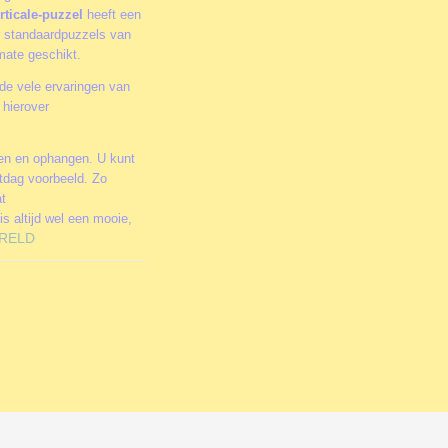
rticale-puzzel
heeft een
or standaardpuzzels van
rmate geschikt.
de vele ervaringen van
 hierover
men en ophangen. U kunt
stdag voorbeeld. Zo
at
is altijd wel een mooie,
RELD