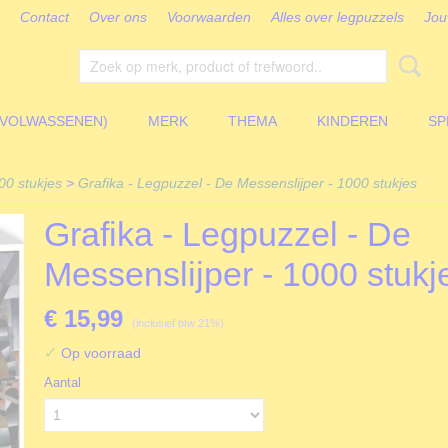
Contact
Over ons
Voorwaarden
Alles over legpuzzels
Jou
(VOLWASSENEN)
MERK
THEMA
KINDEREN
SP
00 stukjes
>
Grafika - Legpuzzel - De Messenslijper - 1000 stukjes
Grafika - Legpuzzel - De
Messenslijper - 1000 stukj
€ 15,99
(inclusief btw 21%)
✓
Op voorraad
Aantal