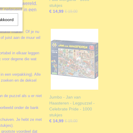
puzzel ter wereld.
stukjes
t geleverd in een
€ 14,99
€ 19,00
akkoord
 leuker maken. Of je nu
of juist aan de muur wil
rtabel in elkaar leggen
k voor degene die wat
 in een verpakking). Alle
te zoeken en de deksel
n de puzzel als u er niet
Jumbo - Jan van
Haasteren - Legpuzzel -
oorbeeld onder de bank
Celebrate Pride - 1000
stukjes
schuiven. Je hebt ze met
€ 14,99
€ 19,00
tukjes).
 grootste voordeel dat