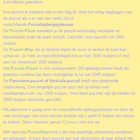
kunt blijven gebruiken.
Een puzzel is meestal niet in één dag af. Voor het veilig wegleggen van
de puzzel als u er niet aan werkt zijn er
verschillende
Puzzelopbergsystemen
.
Puzzel-Plaat
De
waardoor je de puzzel eenvoudig verplaatst en
bijvoorbeeld onder de bank schuift. Geschikt voor puzzels tot 1000
stukjes.
Puzzel-Map
De
die je rechtop tegen de muur of achter de kast kan
schuiven. Je hebt ze met klittenband (tot en met 1500 stukjes) of met
een rits (maximaal 1000 stukjes).
Puzzel-Kleed
Het
is een oprolsysteem. Dit opbergsysteem heeft als
grootste voordeel dat deze verkrijgbaar is tot wel 6000 stukjes.
De
Panorama-puzzel of Verticale-puzzel
heeft een afwijkende
maatvoering. Een dergelijke puzzel past niet op kleed voor
standaardpuzzels van 1000 stukjes. Voor deze puzzels zijn de kleden tot
3000 stukjes uitermate geschikt.
Wij adviseren u graag over de verschillende opbergsystemen en door de
vele ervaringen van onze klanten kunnen wij u wellicht helpen een keuze
Contact
te maken. Neem hierover gerust
met ons op.
Puzzellijm
Met speciale
kunt u die ene prachtige afbeelding vastlijmen
en ophangen. U kunt deze puzzel dan ook afwisselen al naar gelang het