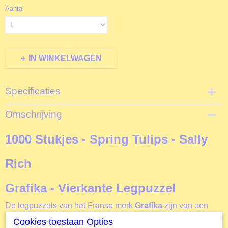
Aantal
IN WINKELWAGEN
Specificaties
Productcode
Omschrijving
F02385
EAN code
1000 Stukjes - Spring Tulips - Sally
3663384523854
Productcode leverancier
Rich
Grafika
Formaat gelegde puzzel
Grafika - Vierkante Legpuzzel
68x48 cm
De legpuzzels van het Franse merk
Grafika
zijn van een
zeer goede kwaliteit.
Grafika
maakt onder andere
Cookies toestaan Opties
legpuzzels van schilderijen en tekeningen van een aantal