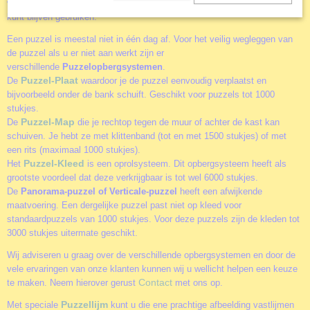
volle doos hoeft te zoeken en de deksel met de afbeelding als voorbeeld
kunt blijven gebruiken.
Een puzzel is meestal niet in één dag af. Voor het veilig wegleggen van
de puzzel als u er niet aan werkt zijn er
verschillende
Puzzelopbergsystemen
.
Puzzel-Plaat
De
waardoor je de puzzel eenvoudig verplaatst en
bijvoorbeeld onder de bank schuift. Geschikt voor puzzels tot 1000
stukjes.
Puzzel-Map
De
die je rechtop tegen de muur of achter de kast kan
schuiven. Je hebt ze met klittenband (tot en met 1500 stukjes) of met
een rits (maximaal 1000 stukjes).
Puzzel-Kleed
Het
is een oprolsysteem. Dit opbergsysteem heeft als
grootste voordeel dat deze verkrijgbaar is tot wel 6000 stukjes.
De
Panorama-puzzel of Verticale-puzzel
heeft een afwijkende
maatvoering. Een dergelijke puzzel past niet op kleed voor
standaardpuzzels van 1000 stukjes. Voor deze puzzels zijn de kleden tot
3000 stukjes uitermate geschikt.
Wij adviseren u graag over de verschillende opbergsystemen en door de
vele ervaringen van onze klanten kunnen wij u wellicht helpen een keuze
Contact
te maken. Neem hierover gerust
met ons op.
Puzzellijm
Met speciale
kunt u die ene prachtige afbeelding vastlijmen