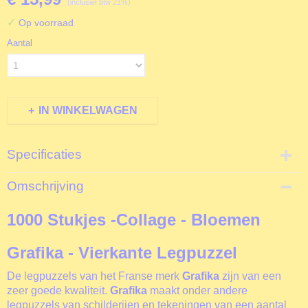
(inclusief btw 21%)
✓
Op voorraad
Aantal
IN WINKELWAGEN
Specificaties
Productcode
Omschrijving
F02374
EAN code
1000 Stukjes -Collage - Bloemen
3663384523748
Productcode leverancier
Grafika - Vierkante Legpuzzel
Grafika
Formaat gelegde puzzel
De legpuzzels van het Franse merk
Grafika
zijn van een
60 x 60 cm
zeer goede kwaliteit.
Grafika
maakt onder andere
legpuzzels van schilderijen en tekeningen van een aantal