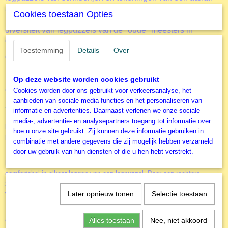
zeer bekende hedendaagse artiesten welke in de top van
Cookies toestaan Opties
hun genre zitten. Daarnaast kent
Grafika
ook een grote
diversiteit van legpuzzels van de "oude" meesters in
de
Museum collectie
. Collage - Bloemen
Toestemming
Details
Over
Grafika
op dit moment ook recordhouder van de grootste
puzzel ter wereld. De T
van 54.000 stukjes.
ravel Around Art
Deze puzzel wordt geleverd in een reiskoffer met nog vele
Op deze website worden cookies gebruikt
extra's.
Cookies worden door ons gebruikt voor verkeersanalyse, het
aanbieden van sociale media-functies en het personaliseren van
Accessoires
informatie en advertenties. Daarnaast verlenen we onze sociale
Door het gebruik van de diverse accessoires kun je het puzzelen nog
media-, advertentie- en analysepartners toegang tot informatie over
leuker maken. Of je nu alleen of samen aan een puzzel werkt. Of je
hoe u onze site gebruikt. Zij kunnen deze informatie gebruiken in
puzzels vaker wil maken of juist aan de muur wil hangen. Collage -
combinatie met andere gegevens die zij mogelijk hebben verzameld
Bloemen
door uw gebruik van hun diensten of die u hen hebt verstrekt.
Puzzel-ezel
NIEUW
de
. Dit geweldige hulpmiddel voor het zeer
comfortabel in elkaar leggen van een legpuzzel. Door een rechtere
zithoudng wordt het puzelen ook voor degene die wat sneller last krijgen
van nek, schouders of rug een stuk prettiger.
Later opnieuw tonen
Selectie toestaan
puzzel-sorteerbakje
Een basis accessoire is het
(er zitten 6 bakjes in
een verpakking). Alle stukjes netjes gesorteerd zodat je deze niet in een
Alles toestaan
Nee, niet akkoord