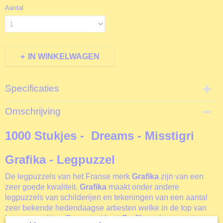
Aantal
IN WINKELWAGEN
Specificaties
Productcode
Omschrijving
F30017
EAN code
1000 Stukjes - Dreams - Misstigri
3663384300172
Productcode leverancier
Grafika - Legpuzzel
Grafika
Formaat gelegde puzzel
De legpuzzels van het Franse merk
Grafika
zijn van een
68x48 cm
zeer goede kwaliteit.
Grafika
maakt onder andere
legpuzzels van schilderijen en tekeningen van een aantal
zeer bekende hedendaagse artiesten welke in de top van
hun genre zitten. Daarnaast kent
Grafika
ook een grote