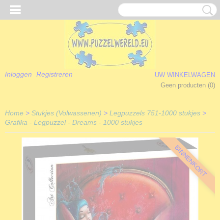
Inloggen
Registreren
UW WINKELWAGEN
Geen producten
(0)
Home
>
Stukjes (Volwassenen)
>
Legpuzzels 751-1000 stukjes
>
Grafika - Legpuzzel - Dreams - 1000 stukjes
BINNENKORT