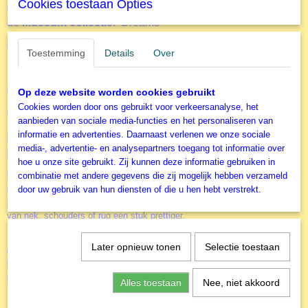
Cookies toestaan Opties
diversiteit van legpuzzels van de "oude" meesters in
de
Museum collectie
. Dreams
Grafika
op dit moment ook recordhouder van de grootste
Toestemming
Details
Over
puzzel ter wereld. De T
van 54.000 stukjes.
ravel Around Art
Deze puzzel wordt geleverd in een reiskoffer met nog vele
extra's.
Op deze website worden cookies gebruikt
Cookies worden door ons gebruikt voor verkeersanalyse, het
Accessoires
aanbieden van sociale media-functies en het personaliseren van
Door het gebruik van de diverse accessoires kun je het puzzelen nog
informatie en advertenties. Daarnaast verlenen we onze sociale
leuker maken. Of je nu alleen of samen aan een puzzel werkt. Of je
media-, advertentie- en analysepartners toegang tot informatie over
puzzels vaker wil maken of juist aan de muur wil hangen. Dreams
hoe u onze site gebruikt. Zij kunnen deze informatie gebruiken in
Puzzel-ezel
NIEUW
de
. Dit geweldige hulpmiddel voor het zeer
combinatie met andere gegevens die zij mogelijk hebben verzameld
comfortabel in elkaar leggen van een legpuzzel. Door een rechtere
door uw gebruik van hun diensten of die u hen hebt verstrekt.
zithoudng wordt het puzelen ook voor degene die wat sneller last krijgen
van nek, schouders of rug een stuk prettiger.
puzzel-sorteerbakje
Een basis accessoire is het
(er zitten 6 bakjes in
Later opnieuw tonen
Selectie toestaan
een verpakking). Alle stukjes netjes gesorteerd zodat je deze niet in een
volle doos hoeft te zoeken en de deksel met de afbeelding als voorbeeld
kunt blijven gebruiken.
Alles toestaan
Nee, niet akkoord
Een puzzel is meestal niet in één dag af. Voor het veilig wegleggen van