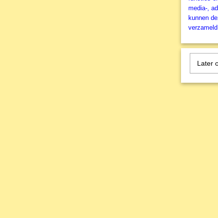
media-, ad
kunnen dez
verzameld 
Later 