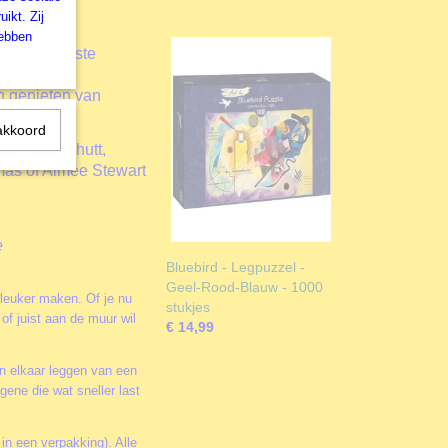
k zijn:
ikt. Zij
en.
hebben
elds grootste
n genieten van
akkoord
David Galchutt,
as of Aimee Stewart
e
Bluebird - Legpuzzel -
Geel-Rood-Blauw - 1000
 leuker maken. Of je nu
stukjes
of juist aan de muur wil
€ 14,99
in elkaar leggen van een
ene die wat sneller last
 in een verpakking). Alle