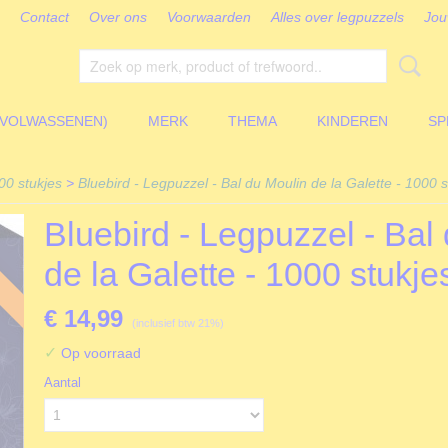
Contact
Over ons
Voorwaarden
Alles over legpuzzels
Jou
(VOLWASSENEN)
MERK
THEMA
KINDEREN
SP
00 stukjes
>
Bluebird - Legpuzzel - Bal du Moulin de la Galette - 1000 s
Bluebird - Legpuzzel - Bal
de la Galette - 1000 stukje
€ 14,99
(inclusief btw 21%)
✓
Op voorraad
Aantal