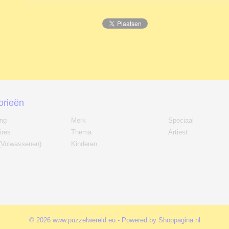
orieën
ing
Merk
Speciaal
ires
Thema
Artiest
(Volwassenen)
Kinderen
© 2026 www.puzzelwereld.eu - Powered by Shoppagina.nl