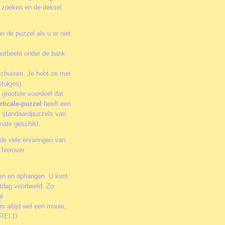
te zoeken en de deksel
n de puzzel als u er niet
oorbeeld onder de bank
schuiven. Je hebt ze met
tukjes).
 grootste voordeel dat
rticale-puzzel
heeft een
or standaardpuzzels van
rmate geschikt.
de vele ervaringen van
 hierover
men en ophangen. U kunt
stdag voorbeeld. Zo
at
is altijd wel een mooie,
RELD