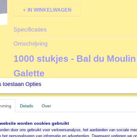
IN WINKELWAGEN
Specificaties
Productcode
B60049
Omschrijving
EAN code
3663384600494
Productcode leverancier
Bluebird
1000 stukjes - Bal du Moulin
Galette
 toestaan Opties
Bluebird Legpuzzel
Net zo snel als de vleugelslag van de kolibrie, werd het m
vroege voorjaar van 2018 bedacht en in januari aan de we
mming
Details
Over
het begin werden meer dan 200 puzzels gepubliceerd, w
afbeeldingen gemaakt door geliefde artiesten zoals Dom
website worden cookies gebruikt
Stewart, Ciro Marchetti, Steve Crisp of David Galchutt, 
rden door ons gebruikt voor verkeersanalyse, het aanbieden van sociale med
Nicky Boehme.
n het personaliseren van informatie en advertenties. Daarnaast verlenen we o