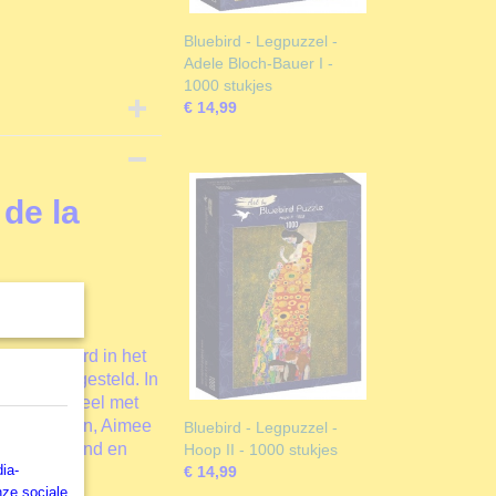
Bluebird - Legpuzzel -
Adele Bloch-Bauer I -
1000 stukjes
€ 14,99
 de la
erk Bluebird in het
reld voorgesteld. In
aaronder veel met
inic Davison, Aimee
Bluebird - Legpuzzel -
Jenny Newland en
Hoop II - 1000 stukjes
ia-
€ 14,99
nze sociale