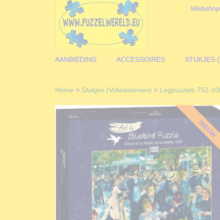
Webshop
AANBIEDING
ACCESSOIRES
STUKJES 
Home
>
Stukjes (Volwassenen)
>
Legpuzzels 751-10
NIEUW