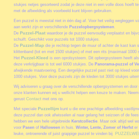
stukjes netjes gesorteerd zodat je deze niet in een volle doos hoeft 
met de afbeelding als voorbeeld kunt blijven gebruiken.
Een puzzel is meestal niet in één dag af. Voor het veilig wegleggen va
aan werkt zijn er verschillende
Puzzelopbergsystemen
.
Puzzel-Plaat
De
waardoor je de puzzel eenvoudig verplaatst en bijv
schuift. Geschikt voor puzzels tot 1000 stukjes.
Puzzel-Map
De
die je rechtop tegen de muur of achter de kast kan 
klittenband (tot en met 1500 stukjes) of met een rits (maximaal 1000 s
Puzzel-Kleed
Het
is een oprolsysteem. Dit opbergsysteem heeft als
deze verkrijgbaar is tot wel 6000 stukjes. De
Panorama-puzzel of Ve
afwijkende maatvoering. Een dergelijke puzzel past niet op kleed vo
1000 stukjes. Voor deze puzzels zijn de kleden tot 3000 stukjes uite
Wij adviseren u graag over de verschillende opbergsystemen en door 
onze klanten kunnen wij u wellicht helpen een keuze te maken. Neem
Contact
gerust
met ons op.
Puzzellijm
Met speciale
kunt u die ene prachtige afbeelding vastlij
deze puzzel dan ook afwisselen al naar gelang het seizoen of de fee
hebben we een hele uitgebreide
Kerstcollectie
. Maar ook altijd wel w
voor
Pasen
of
Halloween
in huis.
Winter, Lente, Zomer of Herfst
er 
PUZZELWE
leuke, ontroerende of juist grappige puzzel te vinden bij