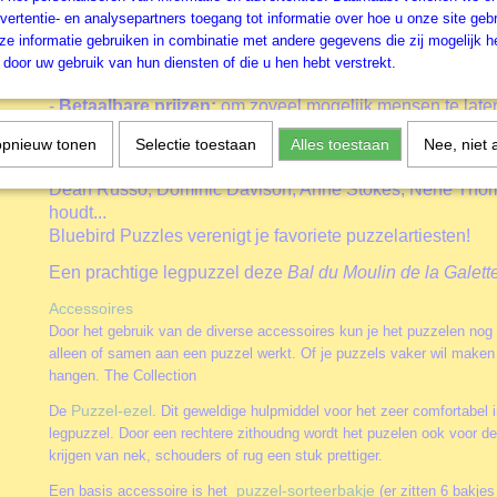
De drie drijvende doelen achter de oprichting van het mer
vertentie- en analysepartners toegang tot informatie over hoe u onze site gebru
-
Productiekwaliteit:
stukdikte, druktechnologie, gesned
e informatie gebruiken in combinatie met andere gegevens die zij mogelijk 
-
Beeldkwaliteit:
we werken samen met enkele van 's wer
door uw gebruik van hun diensten of die u hen hebt verstrekt.
licentiebureaus.
-
Betaalbare prijzen:
om zoveel mogelijk mensen te late
puzzels.
opnieuw tonen
Selectie toestaan
Alles toestaan
Nee, niet 
Als je van Ciro Marchetti, Chuck Pinson, Nicky Boehme, 
Dean Russo, Dominic Davison, Anne Stokes, Nene Thom
houdt...
Bluebird Puzzles verenigt je favoriete puzzelartiesten!
Een prachtige legpuzzel deze
Bal du Moulin de la Galett
Accessoires
Door het gebruik van de diverse accessoires kun je het puzzelen nog
alleen of samen aan een puzzel werkt. Of je puzzels vaker wil maken 
hangen. The Collection
Puzzel-ezel
D
e
. Dit geweldige hulpmiddel voor het zeer comfortabel 
legpuzzel. Door een rechtere zithoudng wordt het puzelen ook voor deg
krijgen van nek, schouders of rug een stuk prettiger.
puzzel-sorteerbakje
Een basis accessoire is het
(er zitten 6 bakjes