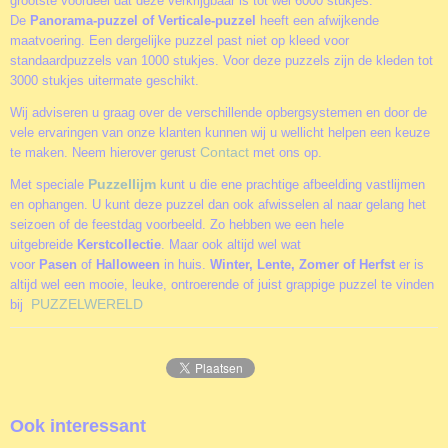
grootste voordeel dat deze verkrijgbaar is tot wel 6000 stukjes.
De
Panorama-puzzel of Verticale-puzzel
heeft een afwijkende
maatvoering. Een dergelijke puzzel past niet op kleed voor
standaardpuzzels van 1000 stukjes. Voor deze puzzels zijn de kleden tot
3000 stukjes uitermate geschikt.
Wij adviseren u graag over de verschillende opbergsystemen en door de
vele ervaringen van onze klanten kunnen wij u wellicht helpen een keuze
Contact
te maken. Neem hierover gerust
met ons op.
Puzzellijm
Met speciale
kunt u die ene prachtige afbeelding vastlijmen
en ophangen. U kunt deze puzzel dan ook afwisselen al naar gelang het
seizoen of de feestdag voorbeeld. Zo hebben we een hele
uitgebreide
Kerstcollectie
. Maar ook altijd wel wat
voor
Pasen
of
Halloween
in huis.
Winter, Lente, Zomer of Herfst
er is
altijd wel een mooie, leuke, ontroerende of juist grappige puzzel te vinden
PUZZELWERELD
bij
Ook interessant