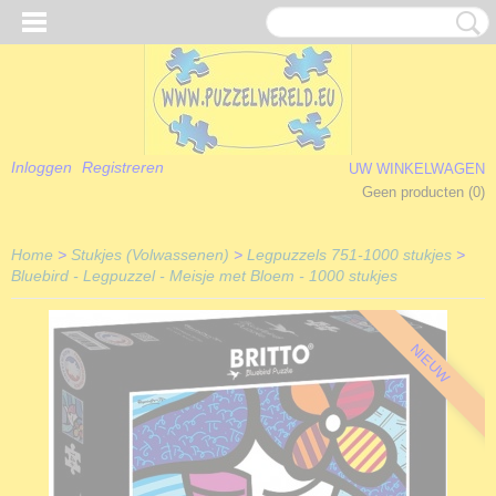
Inloggen
Registreren
UW WINKELWAGEN
Geen producten
(0)
Home
>
Stukjes (Volwassenen)
>
Legpuzzels 751-1000 stukjes
>
Bluebird - Legpuzzel - Meisje met Bloem - 1000 stukjes
NIEUW