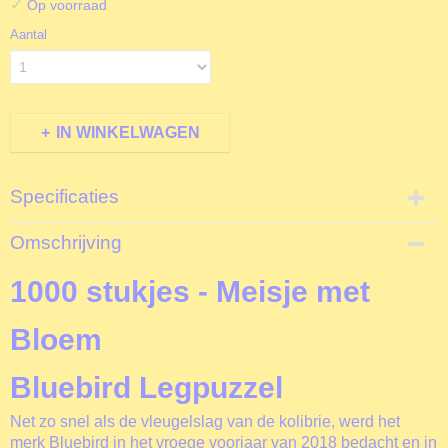
✓
Op voorraad
Aantal
IN WINKELWAGEN
Specificaties
Productcode
Omschrijving
B90019
EAN code
1000 stukjes - Meisje met
3663384900198
Productcode leverancier
Bloem
Bluebird
Bluebird Legpuzzel
Net zo snel als de vleugelslag van de kolibrie, werd het
merk Bluebird in het vroege voorjaar van 2018 bedacht en in