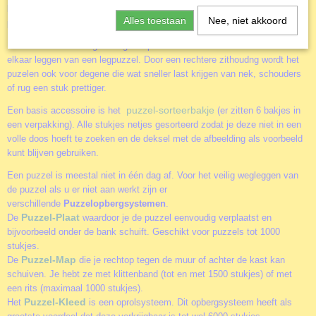
leuker maken. Of je nu alleen of samen aan een puzzel werkt. Of je
Alles toestaan
Nee, niet akkoord
puzzels vaker wil maken of juist aan de muur wil hangen. The Collection
Puzzel-ezel
D
e
. Dit geweldige hulpmiddel voor het zeer comfortabel in
elkaar leggen van een legpuzzel. Door een rechtere zithoudng wordt het
puzelen ook voor degene die wat sneller last krijgen van nek, schouders
of rug een stuk prettiger.
puzzel-sorteerbakje
Een basis accessoire is het
(er zitten 6 bakjes in
een verpakking). Alle stukjes netjes gesorteerd zodat je deze niet in een
volle doos hoeft te zoeken en de deksel met de afbeelding als voorbeeld
kunt blijven gebruiken.
Een puzzel is meestal niet in één dag af. Voor het veilig wegleggen van
de puzzel als u er niet aan werkt zijn er
verschillende
Puzzelopbergsystemen
.
Puzzel-Plaat
De
waardoor je de puzzel eenvoudig verplaatst en
bijvoorbeeld onder de bank schuift. Geschikt voor puzzels tot 1000
stukjes.
Puzzel-Map
De
die je rechtop tegen de muur of achter de kast kan
schuiven. Je hebt ze met klittenband (tot en met 1500 stukjes) of met
een rits (maximaal 1000 stukjes).
Puzzel-Kleed
Het
is een oprolsysteem. Dit opbergsysteem heeft als