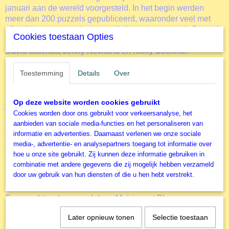
januari aan de wereld voorgesteld. In het begin werden
meer dan 200 puzzels gepubliceerd, waaronder veel met
afbeeldingen gemaakt door geliefde artiesten zoals Dominic
Cookies toestaan Opties
Davison, Aimee Stewart, Ciro Marchetti, Steve Crisp of
David Galchutt, Jenny Newland en Nicky Boehme.
De drie drijvende doelen achter de oprichting van het merk
Toestemming
Details
Over
zijn:
-
Productiekwaliteit:
stukdikte, druktechnologie, gesneden.
-
Beeldkwaliteit:
we werken samen met enkele van 's
Op deze website worden cookies gebruikt
werelds grootste licentiebureaus.
Cookies worden door ons gebruikt voor verkeersanalyse, het
-
Betaalbare prijzen:
om zoveel mogelijk mensen te laten
aanbieden van sociale media-functies en het personaliseren van
genieten van puzzels.
informatie en advertenties. Daarnaast verlenen we onze sociale
media-, advertentie- en analysepartners toegang tot informatie over
Als je van Ciro Marchetti, Chuck Pinson, Nicky Boehme,
hoe u onze site gebruikt. Zij kunnen deze informatie gebruiken in
David Galchutt, Dean Russo, Dominic Davison, Anne
combinatie met andere gegevens die zij mogelijk hebben verzameld
Stokes, Nene Thomas of Aimee Stewart houdt...
door uw gebruik van hun diensten of die u hen hebt verstrekt.
Bluebird Puzzles verenigt je favoriete puzzelartiesten!
Een prachtige legpuzzel deze
Meisje met Bloem
Accessoires
Later opnieuw tonen
Selectie toestaan
Door het gebruik van de diverse accessoires kun je het puzzelen nog