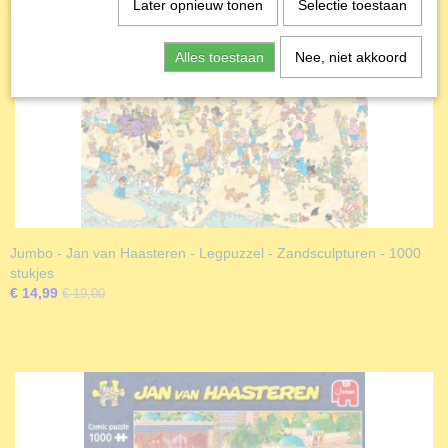
Ook interessant
Productcode leverancier
Later opnieuw tonen
Selectie toestaan
Jumbo
Formaat gelegde puzzel
Alles toestaan
Nee, niet akkoord
68x49 cm
Jumbo - Jan van Haasteren - Legpuzzel - Zandsculpturen - 1000
stukjes
€ 14,99
€ 19,00