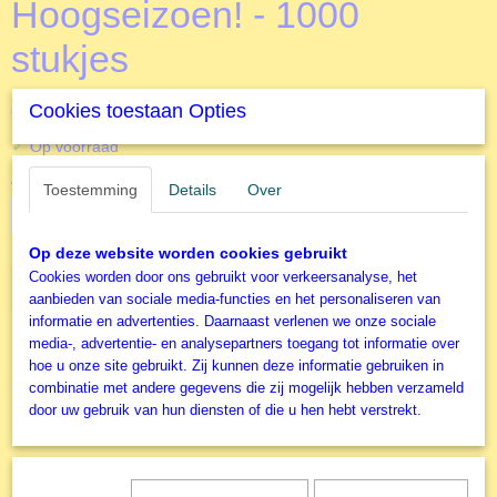
Hoogseizoen! - 1000
stukjes
€ 14,99
Cookies toestaan Opties
€ 19,00
(inclusief btw 21%)
✓
Op voorraad
Aantal
Toestemming
Details
Over
Op deze website worden cookies gebruikt
Cookies worden door ons gebruikt voor verkeersanalyse, het
IN WINKELWAGEN
aanbieden van sociale media-functies en het personaliseren van
informatie en advertenties. Daarnaast verlenen we onze sociale
media-, advertentie- en analysepartners toegang tot informatie over
Specificaties
hoe u onze site gebruikt. Zij kunnen deze informatie gebruiken in
combinatie met andere gegevens die zij mogelijk hebben verzameld
Productcode
door uw gebruik van hun diensten of die u hen hebt verstrekt.
J00329
EAN code
8710126018514