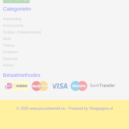
Categorieën
Aanbieding
Accessoires
Stukjes (Volwassenen)
Merk
Thema
Kinderen
Speciaal
Artiest
Betaalmethodes
© 2026 www.puzzelwereld.eu - Powered by Shoppagina.nl