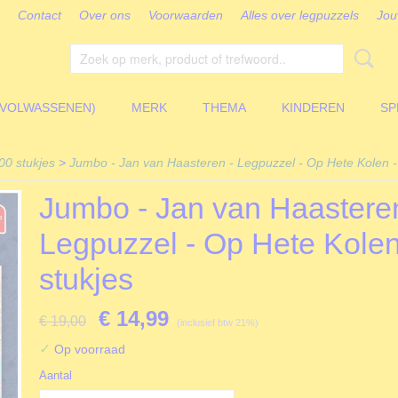
Contact
Over ons
Voorwaarden
Alles over legpuzzels
Jou
(VOLWASSENEN)
MERK
THEMA
KINDEREN
SP
00 stukjes
>
Jumbo - Jan van Haasteren - Legpuzzel - Op Hete Kolen -
Jumbo - Jan van Haasteren
Legpuzzel - Op Hete Kolen
stukjes
€ 14,99
€ 19,00
(inclusief btw 21%)
✓
Op voorraad
Aantal