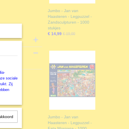
Jumbo - Jan van
Haasteren - Legpuzzel -
Zandsculpturen - 1000
stukjes
€ 14,99
€ 19,00
ia-
nze sociale
ikt. Zij
hebben
akkoord
Jumbo - Jan van
Haasteren - Legpuzzel -
Fata Morgana - 1000