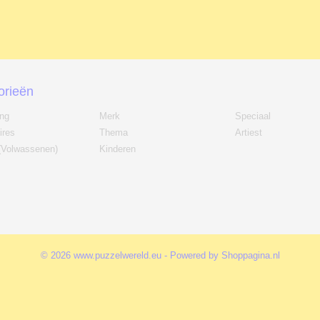
orieën
ing
Merk
Speciaal
ires
Thema
Artiest
(Volwassenen)
Kinderen
© 2026 www.puzzelwereld.eu - Powered by Shoppagina.nl