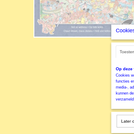
Cookies
Toeste
Op deze 
Cookies wo
functies e
media-, ad
kunnen dez
verzameld 
Later 