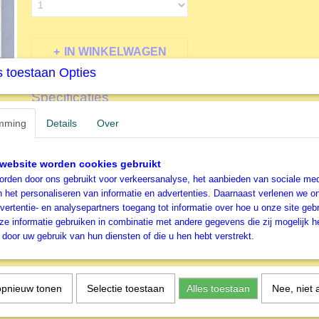
IN WINKELWAGEN
 toestaan Opties
Specificaties
Productcode
J00527
mming
Details
Over
Omschrijving
EAN code
87210176033
Productcode leverancier
Jumbo
Nu Leverbaar
website worden cookies gebruikt
rden door ons gebruikt voor verkeersanalyse, het aanbieden van sociale med
n het personaliseren van informatie en advertenties. Daarnaast verlenen we o
vertentie- en analysepartners toegang tot informatie over hoe u onze site gebru
e informatie gebruiken in combinatie met andere gegevens die zij mogelijk 
door uw gebruik van hun diensten of die u hen hebt verstrekt.
opnieuw tonen
Selectie toestaan
Alles toestaan
Nee, niet 