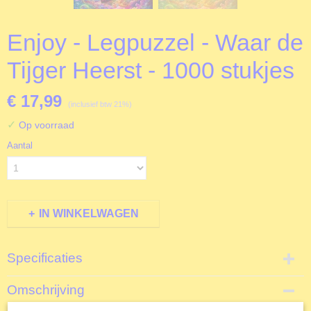
Enjoy - Legpuzzel - Waar de
Tijger Heerst - 1000 stukjes
€ 17,99
(inclusief btw 21%)
✓
Op voorraad
Aantal
IN WINKELWAGEN
Specificaties
Productcode
Omschrijving
EJ2204