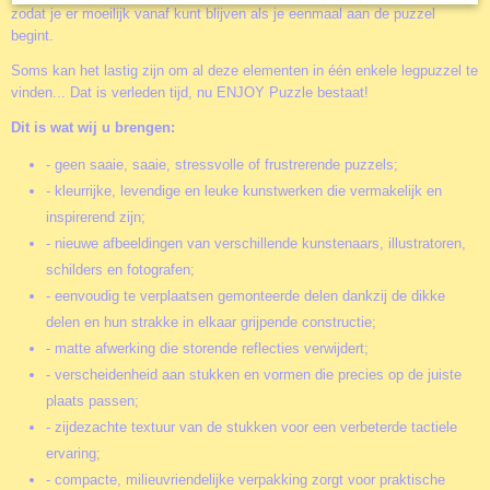
zodat je er moeilijk vanaf kunt blijven als je eenmaal aan de puzzel
begint.
Soms kan het lastig zijn om al deze elementen in één enkele legpuzzel te
vinden... Dat is verleden tijd, nu ENJOY Puzzle bestaat!
Dit is wat wij u brengen:
- geen saaie, saaie, stressvolle of frustrerende puzzels;
- kleurrijke, levendige en leuke kunstwerken die vermakelijk en
inspirerend zijn;
- nieuwe afbeeldingen van verschillende kunstenaars, illustratoren,
schilders en fotografen;
- eenvoudig te verplaatsen gemonteerde delen dankzij de dikke
delen en hun strakke in elkaar grijpende constructie;
- matte afwerking die storende reflecties verwijdert;
- verscheidenheid aan stukken en vormen die precies op de juiste
plaats passen;
- zijdezachte textuur van de stukken voor een verbeterde tactiele
ervaring;
- compacte, milieuvriendelijke verpakking zorgt voor praktische