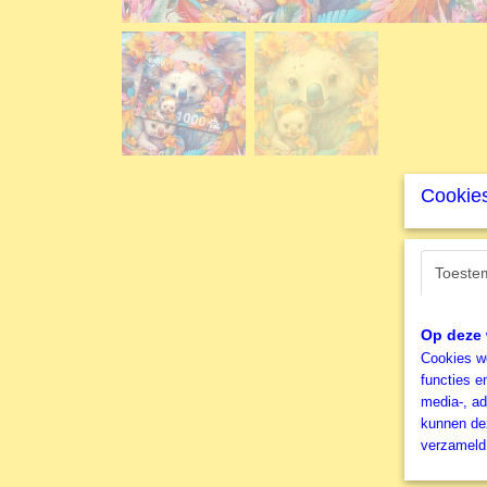
Cookies
Toeste
Op deze 
Cookies wo
functies e
media-, ad
kunnen dez
verzameld 