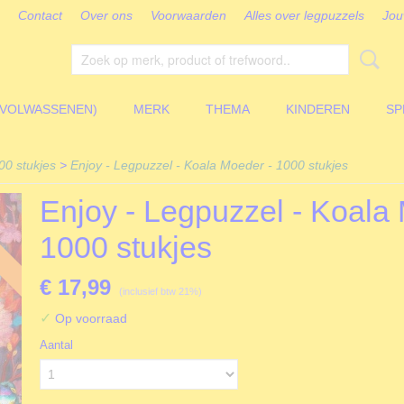
Contact
Over ons
Voorwaarden
Alles over legpuzzels
Jou
(VOLWASSENEN)
MERK
THEMA
KINDEREN
SP
00 stukjes
>
Enjoy - Legpuzzel - Koala Moeder - 1000 stukjes
Enjoy - Legpuzzel - Koala
1000 stukjes
€ 17,99
(inclusief btw 21%)
✓
Op voorraad
Aantal