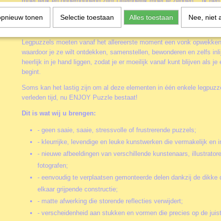
moet leuk en onderhoudend zijn! Uiteindelijk moet je zeggen: " Ik he
werken aan deze Koala Moeder puzzel! ", en niet met een bittere na
opnieuw tonen
Selectie toestaan
Alles toestaan
Nee, niet 
Wat maakt ENJOY Puzzle zo leuk?
Legpuzzels moeten vanaf het allereerste moment een vonk opwekken 
waardoor je ze wilt ontdekken, samenstellen, bewonderen en zelfs inli
heerlijk in je hand liggen, zodat je er moeilijk vanaf kunt blijven als 
begint.
Soms kan het lastig zijn om al deze elementen in één enkele legpuzzel
verleden tijd, nu ENJOY Puzzle bestaat!
Dit is wat wij u brengen:
- geen saaie, saaie, stressvolle of frustrerende puzzels;
- kleurrijke, levendige en leuke kunstwerken die vermakelijk en i
- nieuwe afbeeldingen van verschillende kunstenaars, illustrator
fotografen;
- eenvoudig te verplaatsen gemonteerde delen dankzij de dikke 
elkaar grijpende constructie;
- matte afwerking die storende reflecties verwijdert;
- verscheidenheid aan stukken en vormen die precies op de juis