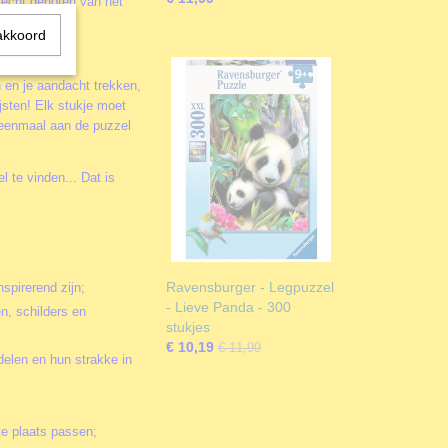
b echt genoten van het
smaak!
akkoord
en je aandacht trekken,
jsten! Elk stukje moet
je eenmaal aan de puzzel
 te vinden... Dat is
Ravensburger - Legpuzzel
nspirerend zijn;
- Lieve Panda - 300
en, schilders en
stukjes
€ 10,19
€ 11,99
delen en hun strakke in
te plaats passen;