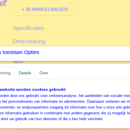
IN WINKELWAGEN
Specificaties
Productcode
EJ2179
Omschrijving
EAN code
5949194021796
Productcode leverancier
Enjoy
 toestaan Opties
Enjoy - Koala Moeder - 1000 stukjes
Formaat gelegde puzzel
68x 48 cm
Hallo!
Wij zijn ENJOY Puzzle, een team van puzzelliefhebbers die hun pass
mming
Details
Over
hebben getild. Na jarenlang puzzelen ontdekten we precies wat ons h
van een legpuzzel! Onze zoektocht naar de perfecte puzzel veranderd
droomproject toen we besloten om alle ideale eigenschappen die we 
website worden cookies gebruikt
combineren om de meest opwindende legpuzzels te maken – en zo 
rden door ons gebruikt voor verkeersanalyse, het aanbieden van sociale med
werkelijkheid!
n het personaliseren van informatie en advertenties. Daarnaast verlenen we o
vertentie- en analysepartners toegang tot informatie over hoe u onze site gebru
Waarom heten we ENJOY Puzzle?
e informatie gebruiken in combinatie met andere gegevens die zij mogelijk 
door uw gebruik van hun diensten of die u hen hebt verstrekt.
Waarom zou je aan een puzzel werken als je er geen plezier in hebt?
legpuzzel kost veel tijd, dus de hele ervaring, van de puzzel zelf tot 