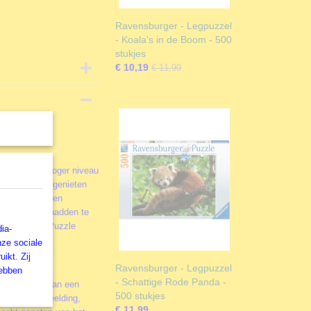
Ravensburger - Legpuzzel
- Koala's in de Boom - 500
stukjes
€ 10,19
€ 11,99
ie naar een hoger niveau
et meest laat genieten
e al snel in een
in gedachten hadden te
werd ENJOY Puzzle
ia-
nze sociale
ikt. Zij
Ravensburger - Legpuzzel
hebben
- Schattige Rode Panda -
! Het leggen van een
500 stukjes
en met de afbeelding,
€ 11,99