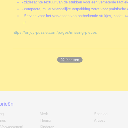
- zijdezachte textuur van de stukken voor een verbeterde tactiel
- compacte, milieuvriendelijke verpakking zorgt voor praktische 
- Service voor het vervangen van ontbrekende stukjes, zodat uw
is!
https://enjoy-puzzle.com/pages/missing-pieces
orieën
ing
Merk
Speciaal
ires
Thema
Artiest
(Volwassenen)
Kinderen