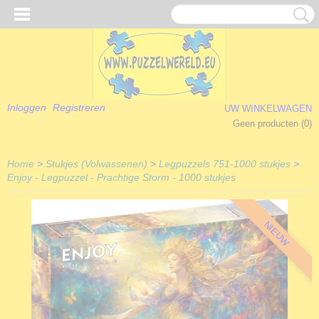
Inloggen
Registreren
UW WINKELWAGEN
Geen producten
(0)
Home
>
Stukjes (Volwassenen)
>
Legpuzzels 751-1000 stukjes
>
Enjoy - Legpuzzel - Prachtige Storm - 1000 stukjes
NIEUW