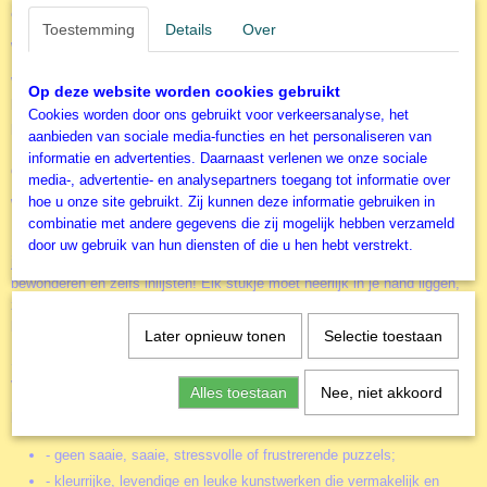
en zo werd ENJOY Puzzle werkelijkheid!
Toestemming
Details
Over
Waarom heten we ENJOY Puzzle?
Waarom zou je aan een puzzel werken als je er geen plezier in hebt?! Het
Op deze website worden cookies gebruikt
leggen van een legpuzzel kost veel tijd, dus de hele ervaring, van de
Cookies worden door ons gebruikt voor verkeersanalyse, het
puzzel zelf tot en met de afbeelding, moet leuk en onderhoudend zijn!
aanbieden van sociale media-functies en het personaliseren van
Uiteindelijk moet je zeggen: " Ik heb echt genoten van het werken aan
informatie en advertenties. Daarnaast verlenen we onze sociale
deze Prachtige Storm puzzel! ", en niet met een bittere nasmaak!
media-, advertentie- en analysepartners toegang tot informatie over
hoe u onze site gebruikt. Zij kunnen deze informatie gebruiken in
Wat maakt ENJOY Puzzle zo leuk?
combinatie met andere gegevens die zij mogelijk hebben verzameld
Legpuzzels moeten vanaf het allereerste moment een vonk opwekken en
door uw gebruik van hun diensten of die u hen hebt verstrekt.
je aandacht trekken, waardoor je ze wilt ontdekken, samenstellen,
bewonderen en zelfs inlijsten! Elk stukje moet heerlijk in je hand liggen,
zodat je er moeilijk vanaf kunt blijven als je eenmaal aan de puzzel
begint.
Later opnieuw tonen
Selectie toestaan
Soms kan het lastig zijn om al deze elementen in één enkele legpuzzel te
vinden... Dat is verleden tijd, nu ENJOY Puzzle bestaat!
Alles toestaan
Nee, niet akkoord
Dit is wat wij u brengen:
- geen saaie, saaie, stressvolle of frustrerende puzzels;
- kleurrijke, levendige en leuke kunstwerken die vermakelijk en