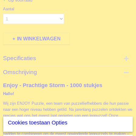
Op voorraad
Aantal
IN WINKELWAGEN
Specificaties
Productcode
Omschrijving
EJ2192
EAN code
Enjoy - Prachtige Storm - 1000 stukjes
5949194021925
Hallo!
Productcode leverancier
Enjoy
Wij zijn ENJOY Puzzle, een team van puzzelliefhebbers die hun passie
naar een hoger niveau hebben getild. Na jarenlang puzzelen ontdekten we
Formaat gelegde puzzel
precies wat ons het meest laat genieten van een legpuzzel! Onze
68x 48 cm
zoektocht naar de perfecte puzzel veranderde al snel in een droomproject
Cookies toestaan Opties
toen we besloten om alle ideale eigenschappen die we in gedachten
hadden te combineren om de meest opwindende legpuzzels te maken –