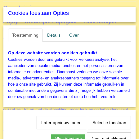
Productcode
Omschrijving
EJ1787
Cookies toestaan Opties
EAN code
Enjoy - Kleurrijke Papagaai - 1000 stukjes
5949194017874
Hallo!
Productcode leverancier
Toestemming
Details
Over
Enjoy
Wij zijn ENJOY Puzzle, een team van puzzelliefhebbers die hun passie
naar een hoger niveau hebben getild. Na jarenlang puzzelen ontdekten we
Formaat gelegde puzzel
precies wat ons het meest laat genieten van een legpuzzel! Onze
68x 48 cm
Op deze website worden cookies gebruikt
zoektocht naar de perfecte puzzel veranderde al snel in een droomproject
Cookies worden door ons gebruikt voor verkeersanalyse, het
toen we besloten om alle ideale eigenschappen die we in gedachten
aanbieden van sociale media-functies en het personaliseren van
hadden te combineren om de meest opwindende legpuzzels te maken –
informatie en advertenties. Daarnaast verlenen we onze sociale
en zo werd ENJOY Puzzle werkelijkheid!
media-, advertentie- en analysepartners toegang tot informatie over
hoe u onze site gebruikt. Zij kunnen deze informatie gebruiken in
Waarom heten we ENJOY Puzzle?
combinatie met andere gegevens die zij mogelijk hebben verzameld
door uw gebruik van hun diensten of die u hen hebt verstrekt.
Waarom zou je aan een puzzel werken als je er geen plezier in hebt?! Het
leggen van een legpuzzel kost veel tijd, dus de hele ervaring, van de
puzzel zelf tot en met de afbeelding, moet leuk en onderhoudend zijn!
Uiteindelijk moet je zeggen: " Ik heb echt genoten van het werken aan
deze Kleurrijke Papagaai puzzel! ", en niet met een bittere nasmaak!
Later opnieuw tonen
Selectie toestaan
Wat maakt ENJOY Puzzle zo leuk?
Alles toestaan
Nee, niet akkoord