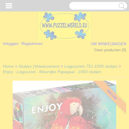
Inloggen
Registreren
UW WINKELWAGEN
Geen producten
(0)
Home
>
Stukjes (Volwassenen)
>
Legpuzzels 751-1000 stukjes
>
Enjoy - Legpuzzel - Kleurrijke Papagaai - 1000 stukjes
NIEUW