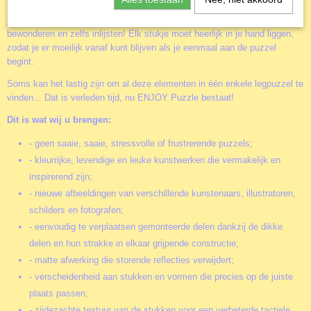
Legpuzzels moeten vanaf het allereerste moment een vonk opwekken en
je aandacht trekken, waardoor je ze wilt ontdekken, samenstellen,
bewonderen en zelfs inlijsten! Elk stukje moet heerlijk in je hand liggen,
zodat je er moeilijk vanaf kunt blijven als je eenmaal aan de puzzel
begint.
Soms kan het lastig zijn om al deze elementen in één enkele legpuzzel te
vinden... Dat is verleden tijd, nu ENJOY Puzzle bestaat!
Dit is wat wij u brengen:
- geen saaie, saaie, stressvolle of frustrerende puzzels;
- kleurrijke, levendige en leuke kunstwerken die vermakelijk en
inspirerend zijn;
- nieuwe afbeeldingen van verschillende kunstenaars, illustratoren,
schilders en fotografen;
- eenvoudig te verplaatsen gemonteerde delen dankzij de dikke
delen en hun strakke in elkaar grijpende constructie;
- matte afwerking die storende reflecties verwijdert;
- verscheidenheid aan stukken en vormen die precies op de juiste
plaats passen;
- zijdezachte textuur van de stukken voor een verbeterde tactiele