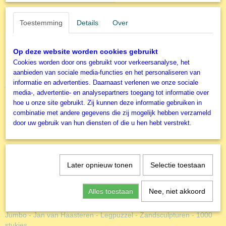
Toestemming
Details
Over
Specificaties
Productcode
Op deze website worden cookies gebruikt
T6566
Cookies worden door ons gebruikt voor verkeersanalyse, het
EAN code
aanbieden van sociale media-functies en het personaliseren van
5060002006566
informatie en advertenties. Daarnaast verlenen we onze sociale
Ook interessant
Productcode leverancier
media-, advertentie- en analysepartners toegang tot informatie over
The House of Puzzles
hoe u onze site gebruikt. Zij kunnen deze informatie gebruiken in
Formaat gelegde puzzel
combinatie met andere gegevens die zij mogelijk hebben verzameld
48,5x68,5 cm
door uw gebruik van hun diensten of die u hen hebt verstrekt.
Later opnieuw tonen
Selectie toestaan
Alles toestaan
Nee, niet akkoord
Jumbo - Jan van Haasteren - Legpuzzel - Zandsculpturen - 1000
stukjes