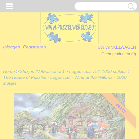
Inloggen
Registreren
UW WINKELWAGEN
Geen producten
(0)
Home
>
Stukjes (Volwassenen)
>
Legpuzzels 751-1000 stukjes
>
The House of Puzzles - Legpuzzel - Wind at the Willows - 1000
stukjes
NIEUW