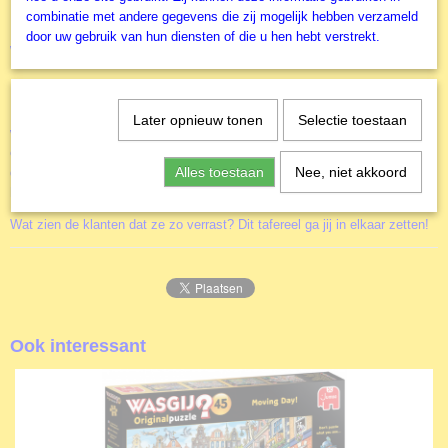
8721017602897
combinatie met andere gegevens die zij mogelijk hebben verzameld
Deze puzzels in de Kerst pakketten voor jullie gewaardeerde
door uw gebruik van hun diensten of die u hen hebt verstrekt.
Productcode leverancier
werknemers? Beste dan op tijd!
Jumbo
Formaat gelegde puzzel
68x49 cm
De Kerstman en zijn vrouw doen gezellig kerstinkopen in het grootste
Later opnieuw tonen
Selectie toestaan
warenhuis van de stad. Met de enorme kerstbomen, prachtige decoraties
en vrolijke kerstsfeer is het de perfecte plek voor wat verwennerij. Nadat
Alles toestaan
Nee, niet akkoord
de Kerstman verderop is gaan rondkijken, schrikt zijn vrouw zich een
hoedje!
Wat zien de klanten dat ze zo verrast? Dit tafereel ga jij in elkaar zetten!
Ook interessant