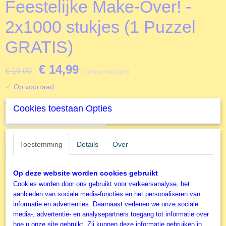
Feestelijke Make-Over! -
2x1000 stukjes (1 Puzzel
GRATIS)
€ 14,99
€ 19,00
(inclusief btw 21%)
✓
Op voorraad
Aantal
Cookies toestaan Opties
Toestemming
Details
Over
IN WINKELWAGEN
Op deze website worden cookies gebruikt
Specificaties
Cookies worden door ons gebruikt voor verkeersanalyse, het
aanbieden van sociale media-functies en het personaliseren van
Productcode
informatie en advertenties. Daarnaast verlenen we onze sociale
Omschrijving
J00510
media-, advertentie- en analysepartners toegang tot informatie over
NU LEVERBAAR!
EAN code
hoe u onze site gebruikt. Zij kunnen deze informatie gebruiken in