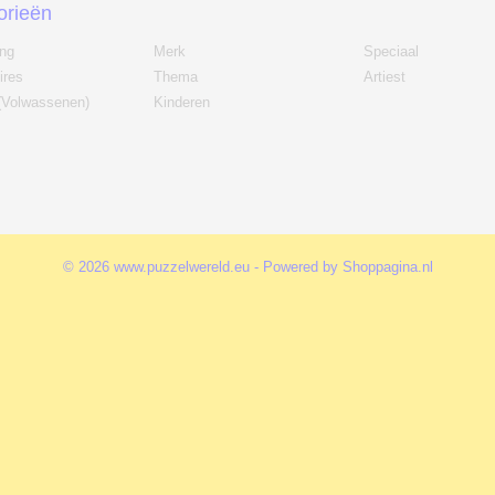
orieën
ing
Merk
Speciaal
ires
Thema
Artiest
(Volwassenen)
Kinderen
© 2026 www.puzzelwereld.eu - Powered by Shoppagina.nl