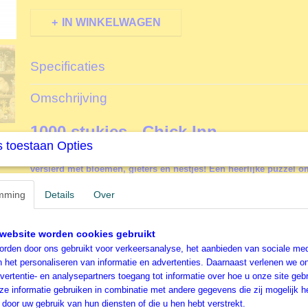
IN WINKELWAGEN
Specificaties
Productcode
L40263
Omschrijving
EAN code
625012402637
Productcode leverancier
Cobble Hill
1000 stukjes - Chick Inn
Formaat gelegde puzzel
68x49 cm
 toestaan Opties
Welkom bij de Chick Inn, waar schattige kuikentjes genieten va
versierd met bloemen, gieters en nestjes! Een heerlijke puzzel o
te genieten, maar extra leuk met Pasen!
mming
Details
Over
Cobble Hill Dieren Kippen Legpuzz
website worden cookies gebruikt
Cobble Hill
is opgericht in 2005 met de wens om puzzell
rden door ons gebruikt voor verkeersanalyse, het aanbieden van sociale med
hele wereld van liefdevolle, grillige, hoogwaardige afbee
n het personaliseren van informatie en advertenties. Daarnaast verlenen we o
De legpuzzels worden beschreven als duurzaam en van fi
vertentie- en analysepartners toegang tot informatie over hoe u onze site gebru
legpuzzel Chick Inn is is hier een goed voorbeeld van.
e informatie gebruiken in combinatie met andere gegevens die zij mogelijk 
Cobble Hill
gebruikt voor het fabriceren van de legpuzz
door uw gebruik van hun diensten of die u hen hebt verstrekt.