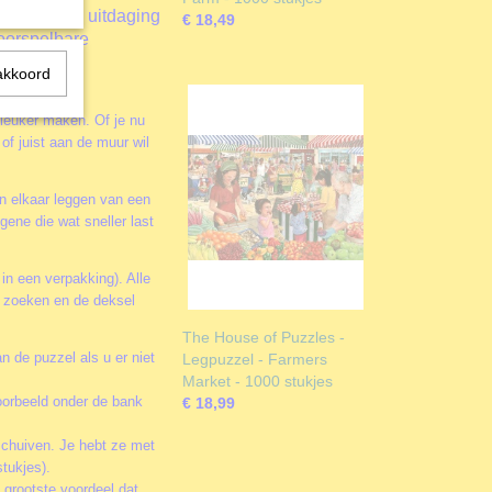
 een leuke uitdaging
€ 18,49
voorspelbare
akkoord
 leuker maken. Of je nu
of juist aan de muur wil
in elkaar leggen van een
ene die wat sneller last
 in een verpakking). Alle
te zoeken en de deksel
The House of Puzzles -
n de puzzel als u er niet
Legpuzzel - Farmers
Market - 1000 stukjes
oorbeeld onder de bank
€ 18,99
schuiven. Je hebt ze met
tukjes).
 grootste voordeel dat