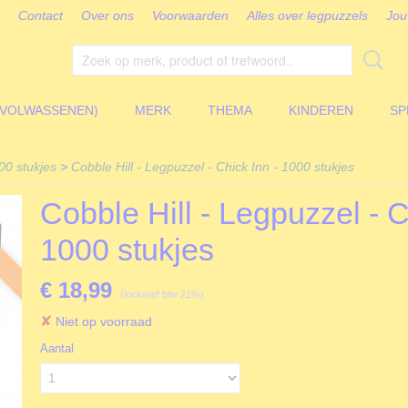
Contact
Over ons
Voorwaarden
Alles over legpuzzels
Jou
(VOLWASSENEN)
MERK
THEMA
KINDEREN
SP
00 stukjes
>
Cobble Hill - Legpuzzel - Chick Inn - 1000 stukjes
Cobble Hill - Legpuzzel - C
1000 stukjes
€ 18,99
(inclusief btw 21%)
✘
Niet op voorraad
Aantal