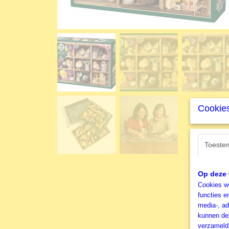
Cookies
Toeste
Op deze 
Cookies wo
functies e
media-, ad
kunnen dez
verzameld 