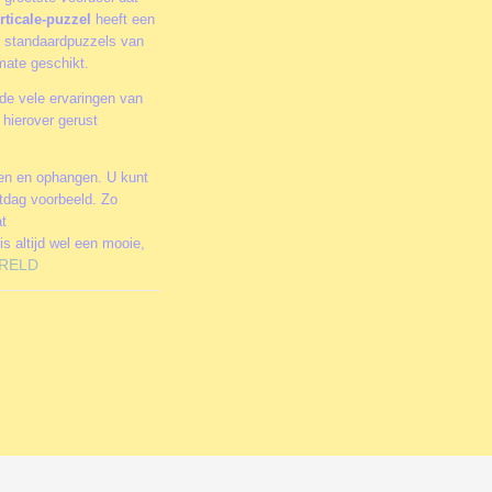
rticale-puzzel
heeft een
or standaardpuzzels van
rmate geschikt.
de vele ervaringen van
hierover gerust
men en ophangen. U kunt
stdag voorbeeld. Zo
at
is altijd wel een mooie,
RELD