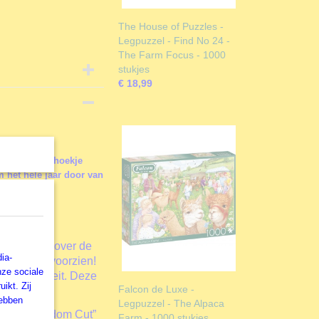
The House of Puzzles -
Legpuzzel - Find No 24 -
The Farm Focus - 1000
stukjes
€ 18,99
n hun knusse hoekje
m het hele jaar door van
el
iefhebbers over de
ia-
ldingen te voorzien!
nze sociale
jne kwaliteit. Deze
ikt. Zij
Falcon de Luxe -
hebben
Legpuzzel - The Alpaca
els de “Random Cut”
Farm - 1000 stukjes