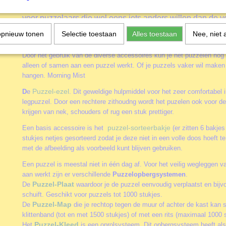
methode. De willekeurig gesneden puzzelstukjes creëren
voor puzzelaars die wel eens iets anders willen dan de 
patronen van een regelmatig gestansde legpuzzel.
opnieuw tonen
Selectie toestaan
Alles toestaan
Nee, niet 
Accessoires
Door het gebruik van de diverse accessoires kun je het puzzelen nog
alleen of samen aan een puzzel werkt. Of je puzzels vaker wil maken 
hangen. Morning Mist
Puzzel-ezel
D
e
. Dit geweldige hulpmiddel voor het zeer comfortabel 
legpuzzel. Door een rechtere zithoudng wordt het puzelen ook voor deg
krijgen van nek, schouders of rug een stuk prettiger.
puzzel-sorteerbakje
Een basis accessoire is het
(er zitten 6 bakjes
stukjes netjes gesorteerd zodat je deze niet in een volle doos hoeft 
met de afbeelding als voorbeeld kunt blijven gebruiken.
Een puzzel is meestal niet in één dag af. Voor het veilig wegleggen va
aan werkt zijn er verschillende
Puzzelopbergsystemen
.
Puzzel-Plaat
De
waardoor je de puzzel eenvoudig verplaatst en bijv
schuift. Geschikt voor puzzels tot 1000 stukjes.
Puzzel-Map
De
die je rechtop tegen de muur of achter de kast kan 
klittenband (tot en met 1500 stukjes) of met een rits (maximaal 1000 s
Puzzel-Kleed
Het
is een oprolsysteem. Dit opbergsysteem heeft als