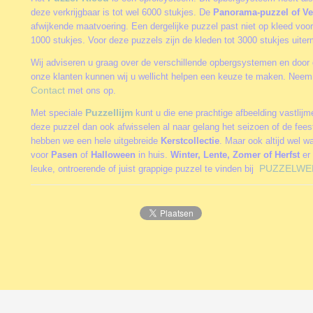
deze verkrijgbaar is tot wel 6000 stukjes. De
Panorama-puzzel of Ve
afwijkende maatvoering. Een dergelijke puzzel past niet op kleed vo
1000 stukjes. Voor deze puzzels zijn de kleden tot 3000 stukjes uite
Wij adviseren u graag over de verschillende opbergsystemen en door 
onze klanten kunnen wij u wellicht helpen een keuze te maken. Neem 
Contact
met ons op.
Puzzellijm
Met speciale
kunt u die ene prachtige afbeelding vastlij
deze puzzel dan ook afwisselen al naar gelang het seizoen of de fee
hebben we een hele uitgebreide
Kerstcollectie
. Maar ook altijd wel w
voor
Pasen
of
Halloween
in huis.
Winter, Lente, Zomer of Herfst
er 
PUZZELWE
leuke, ontroerende of juist grappige puzzel te vinden bij