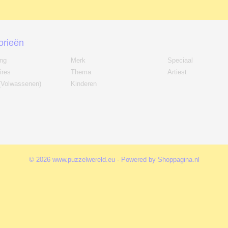
orieën
ing
Merk
Speciaal
ires
Thema
Artiest
(Volwassenen)
Kinderen
© 2026 www.puzzelwereld.eu - Powered by Shoppagina.nl