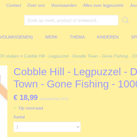
Contact
Over ons
Voorwaarden
Alles over legpuzzels
Jou
(VOLWASSENEN)
MERK
THEMA
KINDEREN
SP
00 stukjes
>
Cobble Hill - Legpuzzel - Doodle Town - Gone Fishing - 10
Cobble Hill - Legpuzzel - 
Town - Gone Fishing - 100
€ 18,99
(inclusief btw 21%)
✓
Op voorraad
Aantal