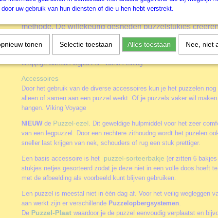
legpuzzel Gone Fishing is hier een goed voorbeeld van.
door uw gebruik van hun diensten of die u hen hebt verstrekt.
Cobble Hill
gebruikt voor het fabriceren van de legpuzz
methode. De willekeurig gesneden puzzelstukjes creëren
voor puzzelaars die wel eens iets anders willen dan de 
opnieuw tonen
Selectie toestaan
Alles toestaan
Nee, niet 
patronen van een regelmatig gestansde legpuzzel.
Grappige Cartoon legpuzzel - Gone Fishing
Accessoires
Door het gebruik van de diverse accessoires kun je het puzzelen nog
alleen of samen aan een puzzel werkt. Of je puzzels vaker wil maken 
hangen. Viking Voyage
Puzzel-ezel
NIEUW
de
. Dit geweldige hulpmiddel voor het zeer comfo
van een legpuzzel. Door een rechtere zithoudng wordt het puzelen oo
sneller last krijgen van nek, schouders of rug een stuk prettiger.
puzzel-sorteerbakje
Een basis accessoire is het
(er zitten 6 bakjes
stukjes netjes gesorteerd zodat je deze niet in een volle doos hoeft 
met de afbeelding als voorbeeld kunt blijven gebruiken.
Een puzzel is meestal niet in één dag af. Voor het veilig wegleggen va
aan werkt zijn er verschillende
Puzzelopbergsystemen
.
Puzzel-Plaat
De
waardoor je de puzzel eenvoudig verplaatst en bijv