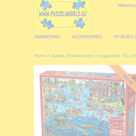
Webshop
AANBIEDING
ACCESSOIRES
STUKJES 
Home
>
Stukjes (Volwassenen)
>
Legpuzzels 751-10
NIEUW