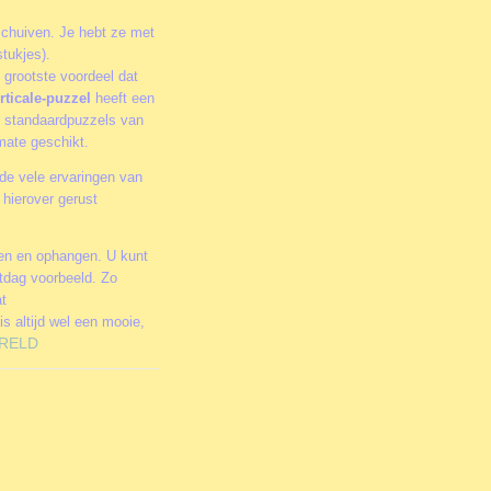
schuiven. Je hebt ze met
tukjes).
 grootste voordeel dat
rticale-puzzel
heeft een
or standaardpuzzels van
rmate geschikt.
de vele ervaringen van
hierover gerust
men en ophangen. U kunt
stdag voorbeeld. Zo
at
is altijd wel een mooie,
RELD