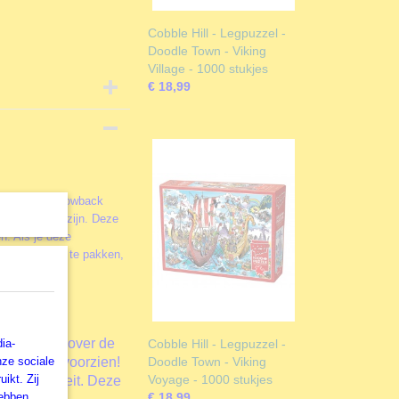
Cobble Hill - Legpuzzel -
Doodle Town - Viking
Village - 1000 stukjes
€ 18,99
het altijd "Throwback
lim af zullen zijn. Deze
n. Als je deze
we je aan hem te pakken,
n vangst.
l
iefhebbers over de
ia-
Cobble Hill - Legpuzzel -
nze sociale
ldingen te voorzien!
Doodle Town - Viking
ikt. Zij
Voyage - 1000 stukjes
jne kwaliteit. Deze
hebben
€ 18,99