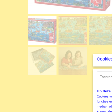
Cookies
Toeste
Op deze 
Cookies wo
functies e
media-, ad
kunnen dez