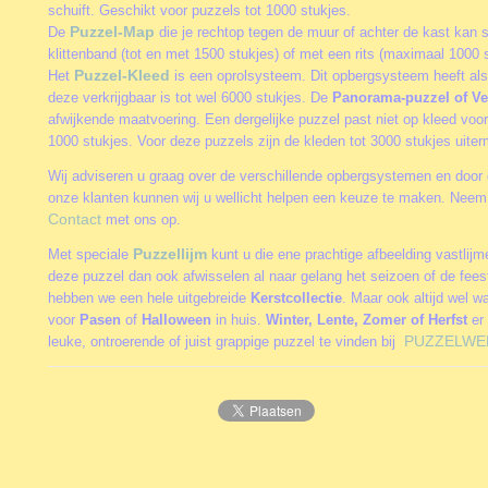
schuift. Geschikt voor puzzels tot 1000 stukjes.
Puzzel-Map
De
die je rechtop tegen de muur of achter de kast kan 
klittenband (tot en met 1500 stukjes) of met een rits (maximaal 1000 s
Puzzel-Kleed
Het
is een oprolsysteem. Dit opbergsysteem heeft als
deze verkrijgbaar is tot wel 6000 stukjes. De
Panorama-puzzel of Ve
afwijkende maatvoering. Een dergelijke puzzel past niet op kleed vo
1000 stukjes. Voor deze puzzels zijn de kleden tot 3000 stukjes uite
Wij adviseren u graag over de verschillende opbergsystemen en door 
onze klanten kunnen wij u wellicht helpen een keuze te maken. Neem 
Contact
met ons op.
Puzzellijm
Met speciale
kunt u die ene prachtige afbeelding vastlij
deze puzzel dan ook afwisselen al naar gelang het seizoen of de fee
hebben we een hele uitgebreide
Kerstcollectie
. Maar ook altijd wel w
voor
Pasen
of
Halloween
in huis.
Winter, Lente, Zomer of Herfst
er 
PUZZELWE
leuke, ontroerende of juist grappige puzzel te vinden bij