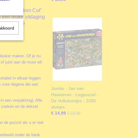
els de “Random Cut”
 een leuke uitdaging
voorspelbare
akkoord
 leuker maken. Of je nu
of juist aan de muur wil
rtabel in elkaar leggen
k voor degene die wat
Jumbo - Jan van
Haasteren - Legpuzzel -
 in een verpakking). Alle
De Volkstuintjes - 1000
te zoeken en de deksel
stukjes
€ 14,99
€ 18,99
n de puzzel als u er niet
oorbeeld onder de bank