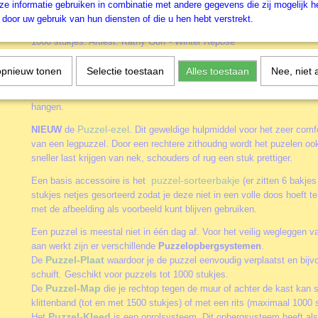
patronen van een regelmatig gestansde legpuzzel.
e informatie gebruiken in combinatie met andere gegevens die zij mogelijk 
door uw gebruik van hun diensten of die u hen hebt verstrekt.
Twee wolven liggen te rusten in de sneeuw tijdens hun winterrust in 
1000 stukjes. Artiest: Kathy Goff - Winter Repose
Accessoires
opnieuw tonen
Selectie toestaan
Alles toestaan
Nee, niet 
Door het gebruik van de diverse accessoires kun je het puzzelen nog
alleen of samen aan een puzzel werkt. Of je puzzels vaker wil maken 
hangen.
Puzzel-ezel
NIEUW
de
. Dit geweldige hulpmiddel voor het zeer comfo
van een legpuzzel. Door een rechtere zithoudng wordt het puzelen oo
sneller last krijgen van nek, schouders of rug een stuk prettiger.
puzzel-sorteerbakje
Een basis accessoire is het
(er zitten 6 bakjes
stukjes netjes gesorteerd zodat je deze niet in een volle doos hoeft 
met de afbeelding als voorbeeld kunt blijven gebruiken.
Een puzzel is meestal niet in één dag af. Voor het veilig wegleggen va
aan werkt zijn er verschillende
Puzzelopbergsystemen
.
Puzzel-Plaat
De
waardoor je de puzzel eenvoudig verplaatst en bijv
schuift. Geschikt voor puzzels tot 1000 stukjes.
Puzzel-Map
De
die je rechtop tegen de muur of achter de kast kan 
klittenband (tot en met 1500 stukjes) of met een rits (maximaal 1000 s
Puzzel-Kleed
Het
is een oprolsysteem. Dit opbergsysteem heeft als