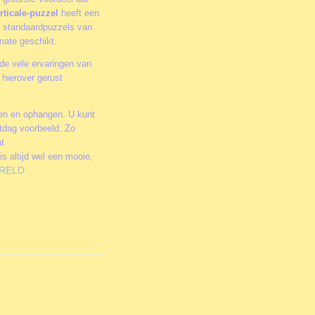
rticale-puzzel
heeft een
or standaardpuzzels van
rmate geschikt.
de vele ervaringen van
hierover gerust
men en ophangen. U kunt
stdag voorbeeld. Zo
at
is altijd wel een mooie,
RELD