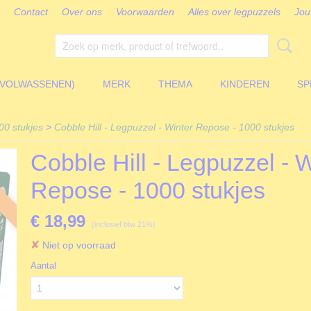
Contact
Over ons
Voorwaarden
Alles over legpuzzels
Jou
(VOLWASSENEN)
MERK
THEMA
KINDEREN
SP
00 stukjes
>
Cobble Hill - Legpuzzel - Winter Repose - 1000 stukjes
Cobble Hill - Legpuzzel - 
Repose - 1000 stukjes
€ 18,99
(inclusief btw 21%)
✘
Niet op voorraad
Aantal