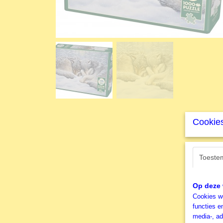
Cookies
Toeste
Op deze 
Cookies wo
functies e
media-, ad