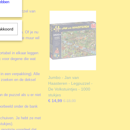
hebben
deze mooie puzzel van
akkoord
 leuker maken. Of je nu
of juist aan de muur wil
rtabel in elkaar leggen
k voor degene die wat
 in een verpakking). Alle
Jumbo - Jan van
te zoeken en de deksel
Haasteren - Legpuzzel -
De Volkstuintjes - 1000
n de puzzel als u er niet
stukjes
€ 14,99
€ 18,99
oorbeeld onder de bank
schuiven. Je hebt ze met
tukjes).
 grootste voordeel dat