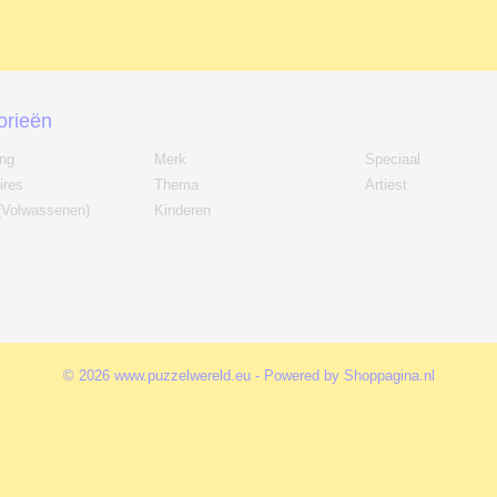
orieën
ing
Merk
Speciaal
ires
Thema
Artiest
(Volwassenen)
Kinderen
© 2026 www.puzzelwereld.eu - Powered by Shoppagina.nl