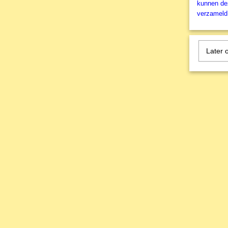
kunnen dez
verzameld 
Later 