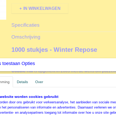
IN WINKELWAGEN
Specificaties
Productcode
L80190
Omschrijving
EAN code
625012801904
Productcode leverancier
Cobble Hill
1000 stukjes - Winter Repose
Formaat gelegde puzzel
68x49 cm
Cobble Hill Wolven Legpuzzel
 toestaan Opties
Cobble Hill
is opgericht in 2005 met de wens om puzzell
hele wereld van liefdevolle, grillige, hoogwaardige afbee
De legpuzzels worden beschreven als nostalgisch, leven
mming
Details
Over
zoet, duurzaam en van fijne kwaliteit. Deze legpuzzel
Wi
een goed voorbeeld van.
website worden cookies gebruikt
Cobble Hill
gebruikt voor het fabriceren van de legpuzz
rden door ons gebruikt voor verkeersanalyse, het aanbieden van sociale med
methode. De willekeurig gesneden puzzelstukjes creëren
n het personaliseren van informatie en advertenties. Daarnaast verlenen we o
voor puzzelaars die wel eens iets anders willen dan de 
vertentie- en analysepartners toegang tot informatie over hoe u onze site gebru