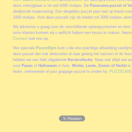
deze verkrijgbaar is tot wel 6000 stukjes. De
Panorama-puzzel of Ve
afwijkende maatvoering. Een dergelijke puzzel past niet op kleed vo
1000 stukjes. Voor deze puzzels zijn de kleden tot 3000 stukjes uite
Wij adviseren u graag over de verschillende opbergsystemen en door 
onze klanten kunnen wij u wellicht helpen een keuze te maken. Neem 
Contact
met ons op.
Puzzellijm
Met speciale
kunt u die ene prachtige afbeelding vastlij
deze puzzel dan ook afwisselen al naar gelang het seizoen of de fee
hebben we een hele uitgebreide
Kerstcollectie
. Maar ook altijd wel w
voor
Pasen
of
Halloween
in huis.
Winter, Lente, Zomer of Herfst
er 
PUZZELWE
leuke, ontroerende of juist grappige puzzel te vinden bij