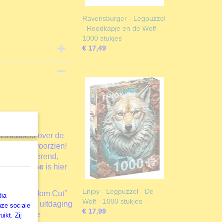
Ravensburger - Legpuzzel
- Roodkapje en de Wolf-
1000 stukjes
€ 17,49
iefhebbers over de
ldingen te voorzien!
dig, vertederend,
nter Repose
is hier
Enjoy - Legpuzzel - De
els de “Random Cut”
ia-
Wolf - 1000 stukjes
 een leuke uitdaging
nze sociale
€ 17,99
voorspelbare
ikt. Zij