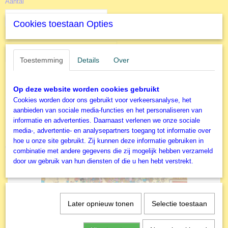
Aantal
Cookies toestaan Opties
IN WINKELWAGEN
Toestemming
Details
Over
Specificaties
Op deze website worden cookies gebruikt
Cookies worden door ons gebruikt voor verkeersanalyse, het
Productcode
aanbieden van sociale media-functies en het personaliseren van
E5719
informatie en advertenties. Daarnaast verlenen we onze sociale
EAN code
media-, advertentie- en analysepartners toegang tot informatie over
628136657198
hoe u onze site gebruikt. Zij kunnen deze informatie gebruiken in
Ook interessant
Productcode leverancier
combinatie met andere gegevens die zij mogelijk hebben verzameld
Eurographics
door uw gebruik van hun diensten of die u hen hebt verstrekt.
Later opnieuw tonen
Selectie toestaan