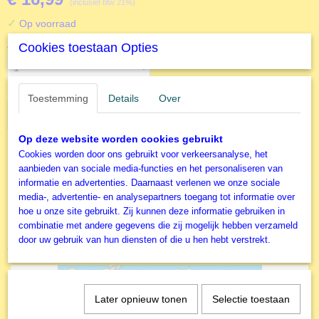
(inclusief btw 21%)
✓
Op voorraad
Aantal
Cookies toestaan Opties
Toestemming
Details
Over
IN WINKELWAGEN
Op deze website worden cookies gebruikt
Cookies worden door ons gebruikt voor verkeersanalyse, het
Specificaties
aanbieden van sociale media-functies en het personaliseren van
informatie en advertenties. Daarnaast verlenen we onze sociale
Productcode
media-, advertentie- en analysepartners toegang tot informatie over
E5753-1000
hoe u onze site gebruikt. Zij kunnen deze informatie gebruiken in
EAN code
combinatie met andere gegevens die zij mogelijk hebben verzameld
628136657532
door uw gebruik van hun diensten of die u hen hebt verstrekt.
Ook interessant
Productcode leverancier
Eurographics
Later opnieuw tonen
Selectie toestaan