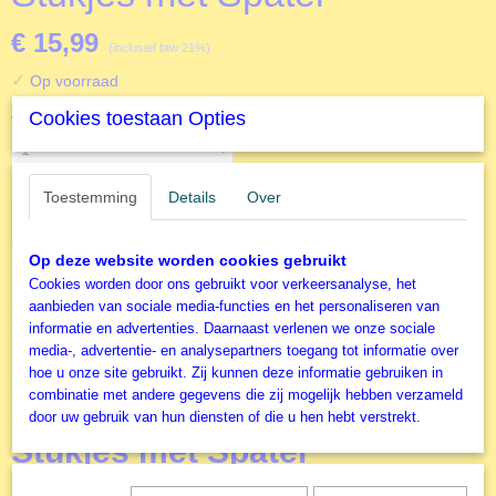
€ 15,99
(inclusief btw 21%)
✓
Op voorraad
Aantal
Cookies toestaan Opties
Toestemming
Details
Over
IN WINKELWAGEN
Op deze website worden cookies gebruikt
Cookies worden door ons gebruikt voor verkeersanalyse, het
Specificaties
aanbieden van sociale media-functies en het personaliseren van
informatie en advertenties. Daarnaast verlenen we onze sociale
Productcode
Omschrijving
media-, advertentie- en analysepartners toegang tot informatie over
IG80020
hoe u onze site gebruikt. Zij kunnen deze informatie gebruiken in
EAN code
Puzzellijm voor 4 x 1000
combinatie met andere gegevens die zij mogelijk hebben verzameld
3663384800207
door uw gebruik van hun diensten of die u hen hebt verstrekt.
Productcode leverancier
Stukjes met Spatel
Jig & Puz