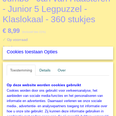
- Junior 5 Legpuzzel -
Klaslokaal - 360 stukjes
€ 8,99
(inclusief btw 21%)
✓
Op voorraad
Aantal
Cookies toestaan Opties
Toestemming
Details
Over
IN WINKELWAGEN
Op deze website worden cookies gebruikt
Specificaties
Cookies worden door ons gebruikt voor verkeersanalyse, het
aanbieden van sociale media-functies en het personaliseren van
Productcode
Omschrijving
informatie en advertenties. Daarnaast verlenen we onze sociale
J20062
media-, advertentie- en analysepartners toegang tot informatie over
EAN code
hoe u onze site gebruikt. Zij kunnen deze informatie gebruiken in
Kinderpuzzel - 360 stukjes - Jan van
8710126200629