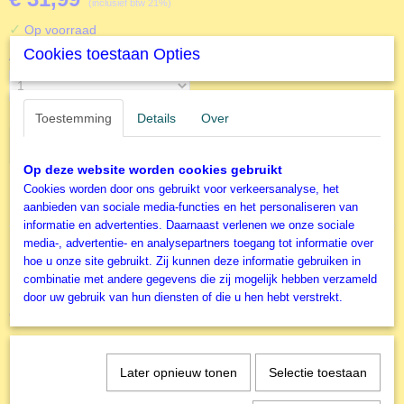
(inclusief btw 21%)
✓
Op voorraad
Cookies toestaan Opties
Aantal
Toestemming
Details
Over
IN WINKELWAGEN
Op deze website worden cookies gebruikt
Cookies worden door ons gebruikt voor verkeersanalyse, het
Specificaties
aanbieden van sociale media-functies en het personaliseren van
informatie en advertenties. Daarnaast verlenen we onze sociale
Productcode
media-, advertentie- en analysepartners toegang tot informatie over
D19946
hoe u onze site gebruikt. Zij kunnen deze informatie gebruiken in
EAN code
combinatie met andere gegevens die zij mogelijk hebben verzameld
8412668199460
door uw gebruik van hun diensten of die u hen hebt verstrekt.
Ook interessant
Productcode leverancier
Educa
Later opnieuw tonen
Selectie toestaan