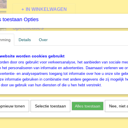
IN WINKELWAGEN
 toestaan Opties
Specificaties
Productcode
D19619
mming
Details
Over
Omschrijving
EAN code
8412668196193
Productcode leverancier
Educa
2000 stukjes - Romeins Forum
Formaat gelegde puzzel
96x68 cm
website worden cookies gebruikt
Educa Legp;uzzel
rden door ons gebruikt voor verkeersanalyse, het aanbieden van sociale med
n het personaliseren van informatie en advertenties. Daarnaast verlenen we o
vertentie- en analysepartners toegang tot informatie over hoe u onze site gebru
e informatie gebruiken in combinatie met andere gegevens die zij mogelijk 
door uw gebruik van hun diensten of die u hen hebt verstrekt.
opnieuw tonen
Selectie toestaan
Alles toestaan
Nee, niet 