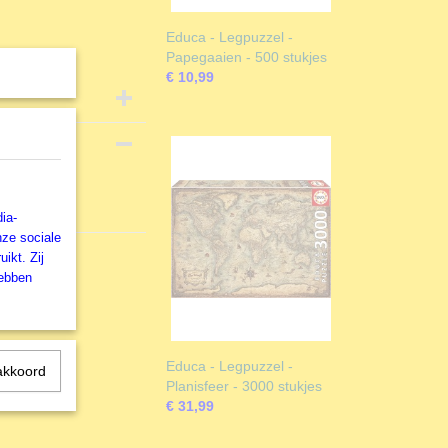
Educa - Legpuzzel -
Papegaaien - 500 stukjes
€ 10,99
ia-
nze sociale
ikt. Zij
hebben
Educa - Legpuzzel -
akkoord
Planisfeer - 3000 stukjes
€ 31,99