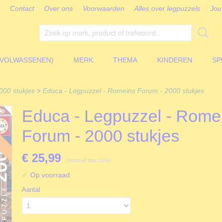
Contact
Over ons
Voorwaarden
Alles over legpuzzels
Jou
(VOLWASSENEN)
MERK
THEMA
KINDEREN
SP
000 stukjes
>
Educa - Legpuzzel - Romeins Forum - 2000 stukjes
Educa - Legpuzzel - Rome
Forum - 2000 stukjes
€ 25,99
(inclusief btw 21%)
✓
Op voorraad
Aantal