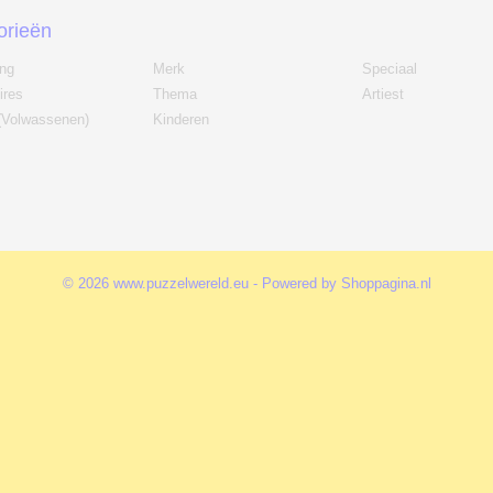
orieën
ing
Merk
Speciaal
ires
Thema
Artiest
(Volwassenen)
Kinderen
© 2026 www.puzzelwereld.eu - Powered by Shoppagina.nl