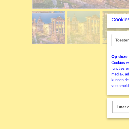
Cookies
Toeste
Op deze 
Cookies wo
functies e
media-, ad
kunnen dez
verzameld 
Later 