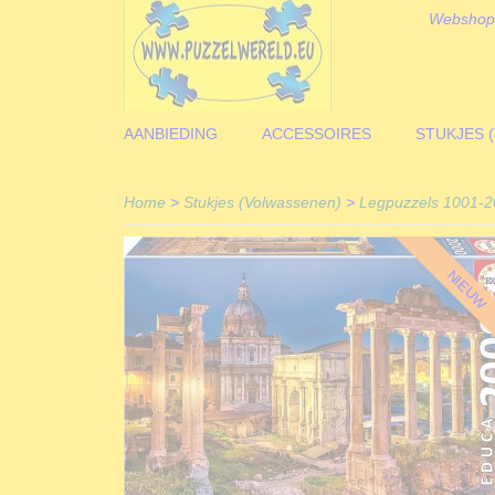
Webshop
AANBIEDING
ACCESSOIRES
STUKJES 
Home
>
Stukjes (Volwassenen)
>
Legpuzzels 1001-2
NIEUW