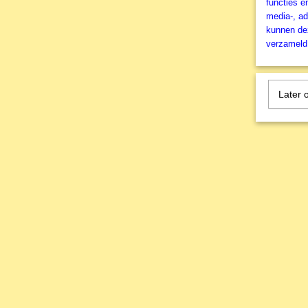
functies e
media-, ad
kunnen dez
verzameld 
Later 