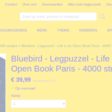
Contact
Over ons
Voorwaarden
Alles over legpuzzels
Jou
(VOLWASSENEN)
MERK
THEMA
KINDEREN
SP
000 stukjes
>
Bluebird - Legpuzzel - Life is an Open Book Paris - 4000 
Bluebird - Legpuzzel - Life 
Open Book Paris - 4000 st
€ 39,99
(inclusief btw 21%)
✓
Op voorraad
Aantal