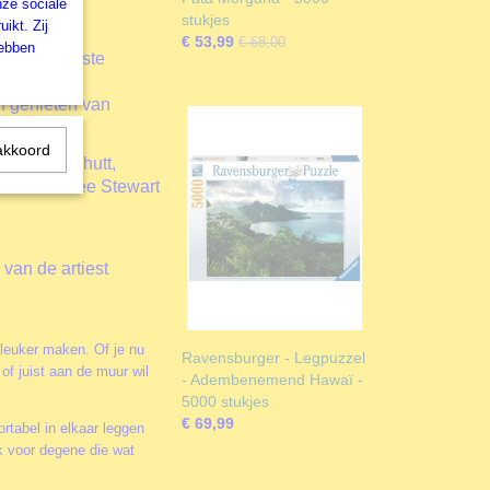
nze sociale
k zijn:
stukjes
ikt. Zij
en.
€ 53,99
€ 68,00
hebben
elds grootste
n genieten van
akkoord
David Galchutt,
as of Aimee Stewart
van de artiest
 leuker maken. Of je nu
Ravensburger - Legpuzzel
of juist aan de muur wil
- Adembenemend Hawaï -
5000 stukjes
€ 69,99
rtabel in elkaar leggen
k voor degene die wat