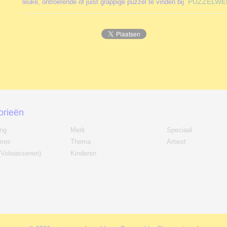
PUZZELWE
leuke, ontroerende of juist grappige puzzel te vinden bij
orieën
ing
Merk
Speciaal
ires
Thema
Artiest
(Volwassenen)
Kinderen