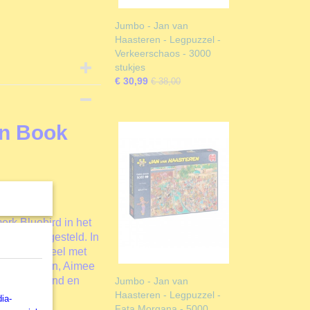
Jumbo - Jan van
Haasteren - Legpuzzel -
Verkeerschaos - 3000
stukjes
€ 30,99
€ 38,00
en Book
erk Bluebird in het
reld voorgesteld. In
aaronder veel met
inic Davison, Aimee
Jenny Newland en
Jumbo - Jan van
Haasteren - Legpuzzel -
ia-
Fata Morgana - 5000