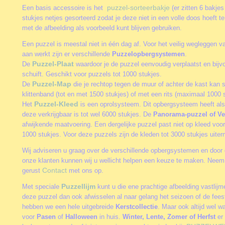
puzzel-sorteerbakje
Een basis accessoire is het
(er zitten 6 bakjes
stukjes netjes gesorteerd zodat je deze niet in een volle doos hoeft 
met de afbeelding als voorbeeld kunt blijven gebruiken.
Een puzzel is meestal niet in één dag af. Voor het veilig wegleggen va
aan werkt zijn er verschillende
Puzzelopbergsystemen
.
Puzzel-Plaat
De
waardoor je de puzzel eenvoudig verplaatst en bijv
schuift. Geschikt voor puzzels tot 1000 stukjes.
Puzzel-Map
De
die je rechtop tegen de muur of achter de kast kan 
klittenband (tot en met 1500 stukjes) of met een rits (maximaal 1000 s
Puzzel-Kleed
Het
is een oprolsysteem. Dit opbergsysteem heeft als
deze verkrijgbaar is tot wel 6000 stukjes. De
Panorama-puzzel of Ve
afwijkende maatvoering. Een dergelijke puzzel past niet op kleed vo
1000 stukjes. Voor deze puzzels zijn de kleden tot 3000 stukjes uite
Wij adviseren u graag over de verschillende opbergsystemen en door 
onze klanten kunnen wij u wellicht helpen een keuze te maken. Neem
Contact
gerust
met ons op.
Puzzellijm
Met speciale
kunt u die ene prachtige afbeelding vastlij
deze puzzel dan ook afwisselen al naar gelang het seizoen of de fee
hebben we een hele uitgebreide
Kerstcollectie
. Maar ook altijd wel w
voor
Pasen
of
Halloween
in huis.
Winter, Lente, Zomer of Herfst
er 