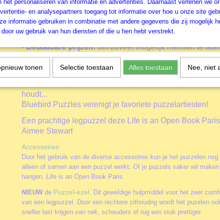
n het personaliseren van informatie en advertenties. Daarnaast verlenen we o
De drie drijvende doelen achter de oprichting van het mer
vertentie- en analysepartners toegang tot informatie over hoe u onze site gebru
-
Productiekwaliteit:
stukdikte, druktechnologie, gesned
e informatie gebruiken in combinatie met andere gegevens die zij mogelijk 
-
Beeldkwaliteit:
we werken samen met enkele van 's wer
door uw gebruik van hun diensten of die u hen hebt verstrekt.
licentiebureaus.
-
Betaalbare prijzen:
om zoveel mogelijk mensen te late
puzzels.
opnieuw tonen
Selectie toestaan
Alles toestaan
Nee, niet 
Als je van Ciro Marchetti, Chuck Pinson, Nicky Boehme, 
Dean Russo, Dominic Davison, Anne Stokes, Nene Thom
houdt...
Bluebird Puzzles verenigt je favoriete puzzelartiesten!
Een prachtige legpuzzel deze Life is an Open Book Paris 
Aimee Stewart
Accessoires
Door het gebruik van de diverse accessoires kun je het puzzelen nog
alleen of samen aan een puzzel werkt. Of je puzzels vaker wil maken 
hangen. Life is an Open Book Paris
Puzzel-ezel
NIEUW
de
. Dit geweldige hulpmiddel voor het zeer comfo
van een legpuzzel. Door een rechtere zithoudng wordt het puzelen oo
sneller last krijgen van nek, schouders of rug een stuk prettiger.