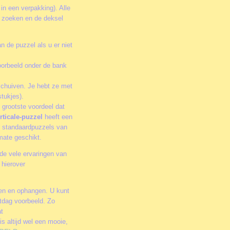
 in een verpakking). Alle
te zoeken en de deksel
n de puzzel als u er niet
oorbeeld onder de bank
schuiven. Je hebt ze met
tukjes).
 grootste voordeel dat
rticale-puzzel
heeft een
or standaardpuzzels van
rmate geschikt.
de vele ervaringen van
 hierover
men en ophangen. U kunt
stdag voorbeeld. Zo
at
is altijd wel een mooie,