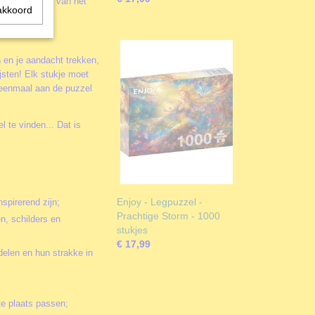
b echt genoten van het
akkoord
smaak!
en je aandacht trekken,
jsten! Elk stukje moet
je eenmaal aan de puzzel
 te vinden... Dat is
Enjoy - Legpuzzel -
nspirerend zijn;
Prachtige Storm - 1000
en, schilders en
stukjes
€ 17,99
delen en hun strakke in
te plaats passen;