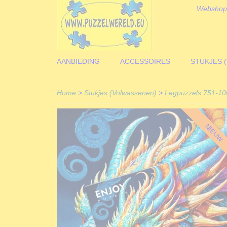
Webshop
AANBIEDING
ACCESSOIRES
STUKJES 
Home
>
Stukjes (Volwassenen)
>
Legpuzzels 751-10
NIEUW