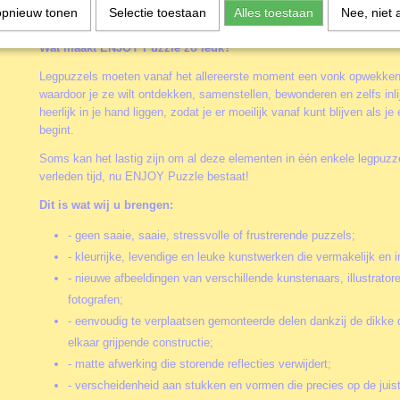
moet leuk en onderhoudend zijn! Uiteindelijk moet je zeggen: " Ik he
opnieuw tonen
Selectie toestaan
Alles toestaan
Nee, niet 
werken aan deze Blauwe Draak puzzel! ", en niet met een bittere na
Wat maakt ENJOY Puzzle zo leuk?
Legpuzzels moeten vanaf het allereerste moment een vonk opwekken 
waardoor je ze wilt ontdekken, samenstellen, bewonderen en zelfs inli
heerlijk in je hand liggen, zodat je er moeilijk vanaf kunt blijven als 
begint.
Soms kan het lastig zijn om al deze elementen in één enkele legpuzzel
verleden tijd, nu ENJOY Puzzle bestaat!
Dit is wat wij u brengen:
- geen saaie, saaie, stressvolle of frustrerende puzzels;
- kleurrijke, levendige en leuke kunstwerken die vermakelijk en i
- nieuwe afbeeldingen van verschillende kunstenaars, illustrator
fotografen;
- eenvoudig te verplaatsen gemonteerde delen dankzij de dikke 
elkaar grijpende constructie;
- matte afwerking die storende reflecties verwijdert;
- verscheidenheid aan stukken en vormen die precies op de juis