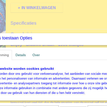
IN WINKELWAGEN
Specificaties
Productcode
EJ2143
Omschrijving
EAN code
5949194021437
 toestaan Opties
Productcode leverancier
Enjoy
Enjoy - Blauwe Draak - 1000 stukjes
Formaat gelegde puzzel
68x 48 cm
Hallo!
mming
Details
Over
Wij zijn ENJOY Puzzle, een team van puzzelliefhebbers die hun pass
hebben getild. Na jarenlang puzzelen ontdekten we precies wat ons h
van een legpuzzel! Onze zoektocht naar de perfecte puzzel veranderd
website worden cookies gebruikt
droomproject toen we besloten om alle ideale eigenschappen die we 
rden door ons gebruikt voor verkeersanalyse, het aanbieden van sociale med
combineren om de meest opwindende legpuzzels te maken – en zo 
n het personaliseren van informatie en advertenties. Daarnaast verlenen we o
werkelijkheid!
vertentie- en analysepartners toegang tot informatie over hoe u onze site gebru
e informatie gebruiken in combinatie met andere gegevens die zij mogelijk 
Waarom heten we ENJOY Puzzle?
door uw gebruik van hun diensten of die u hen hebt verstrekt.
Waarom zou je aan een puzzel werken als je er geen plezier in hebt?
legpuzzel kost veel tijd, dus de hele ervaring, van de puzzel zelf tot 