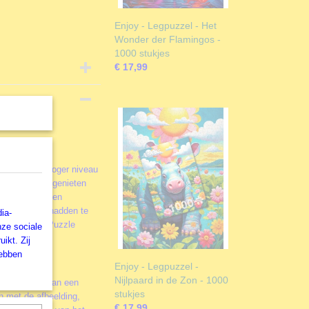
Enjoy - Legpuzzel - Het
Wonder der Flamingos -
1000 stukjes
€ 17,99
ie naar een hoger niveau
et meest laat genieten
e al snel in een
in gedachten hadden te
ia-
werd ENJOY Puzzle
nze sociale
ikt. Zij
hebben
Enjoy - Legpuzzel -
Nijlpaard in de Zon - 1000
! Het leggen van een
stukjes
en met de afbeelding,
€ 17,99