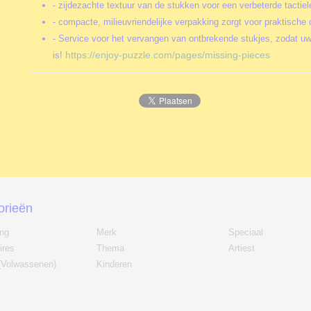
- zijdezachte textuur van de stukken voor een verbeterde tactiel
- compacte, milieuvriendelijke verpakking zorgt voor praktische 
- Service voor het vervangen van ontbrekende stukjes, zodat uw
https://enjoy-puzzle.com/pages/missing-pieces
is!
orieën
ing
Merk
Speciaal
ires
Thema
Artiest
(Volwassenen)
Kinderen