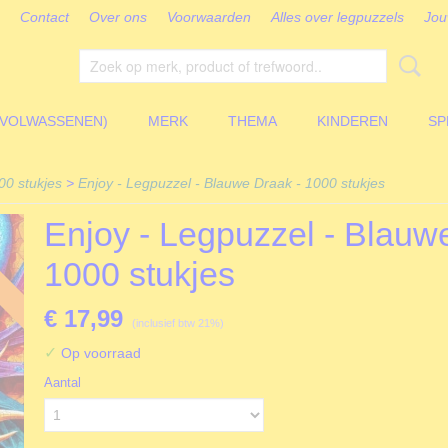
Contact
Over ons
Voorwaarden
Alles over legpuzzels
Jou
(VOLWASSENEN)
MERK
THEMA
KINDEREN
SP
00 stukjes
>
Enjoy - Legpuzzel - Blauwe Draak - 1000 stukjes
Enjoy - Legpuzzel - Blauw
1000 stukjes
€ 17,99
(inclusief btw 21%)
✓
Op voorraad
Aantal