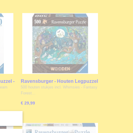
zzel -
Ravensburger - Houten Legpuzzel
- Fantasy Forest - 500 stukjes
Cream
500 houten stukjes incl. Whimsies - Fantasy
Forest…
€ 29,99