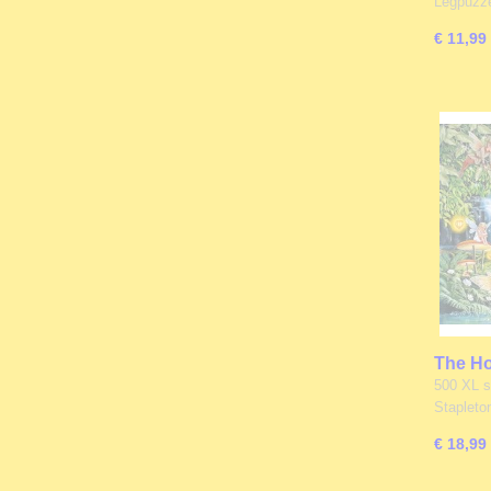
Legpuzz
€ 11,99
The Ho
Faerie
500 XL st
Staplet
€ 18,99