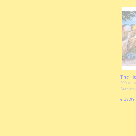
The Ho
Sea Ho
500 XL s
Staplet
€ 18,99