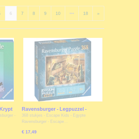
5
6
7
8
9
10
•••
18
»
 Krypt
Ravensburger - Legpuzzel -
Escape Kids - Egypte - 368 stukjes
sburger -
368 stukjes - Escape Kids - Egypte
Ravensburger - Escape…
€ 17,49