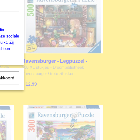
ia-
nze sociale
ikt. Zij
hebben
puzzel
Ravensburger - Legpuzzel -
Droombibliotheek - 500 XL stukjes
Wilde
500 XL stukjes - Droombibliotheek
Ravensburger Grote Stukken
akkoord
€ 12,99