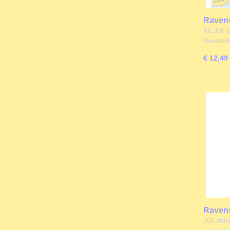
Ravens
Rainbo
XL 300 s
Ravensb
€ 12,49
Ravens
Pokémo
500 stuk