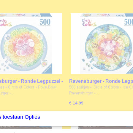
burger - Ronde Legpuzzel -
Ravensburger - Ronde Legpu
owl - 500 stukjes
Ice Cream - 500 stukjes
es - Circle of Colors - Poke Bowl
500 stukjes - Circle of Colors - Ice 
urger -…
Ravensburger -…
€ 14,99
 toestaan Opties