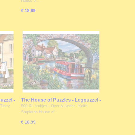
House of…
€ 18,99
uzzel -
The House of Puzzles - Legpuzzel -
stukjes
Over & Under - 500 XL stukjes
 Tracy
500 XL stukjes - Over & Under - Keith
Stapleton House of…
€ 18,99