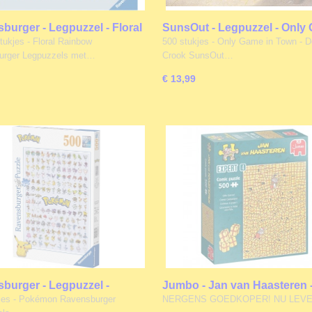
burger - Legpuzzel - Floral
SunsOut - Legpuzzel - Only
w - 300XL stukjes
in Town - 500 stukjes
tukjes - Floral Rainbow
500 stukjes - Only Game in Town - 
urger Legpuzzels met…
Crook SunsOut…
€ 13,99
burger - Legpuzzel -
Jumbo - Jan van Haasteren 
n - 500 stukjes
Legpuzzel - Expert 4 - Overa
jes - Pokémon Ravensburger
NERGENS GOEDKOPER! NU LEV