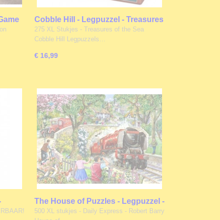
 Game
Cobble Hill - Legpuzzel - Treasures
of the Sea - 275 stukjes
Don
275 XL Stukjes - Treasures of the Sea
Cobble Hill Legpuzzels…
€ 16,99
-
The House of Puzzles - Legpuzzel -
l
Daily Express - 500 XL stukjes
ERBAAR!
500 XL stukjes - Daily Express - Robert Barry