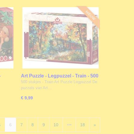
NIEUW
-
Art Puzzle - Legpuzzel - Train - 500
stukjes
500 stukjes - Train Art Puzzle Legpuzzel De
puzzels van Art…
€ 9,99
5
6
7
8
9
10
•••
18
»