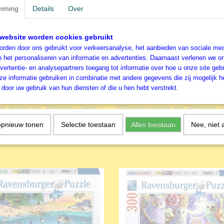
mming
Details
Over
website worden cookies gebruikt
rden door ons gebruikt voor verkeersanalyse, het aanbieden van sociale med
n het personaliseren van informatie en advertenties. Daarnaast verlenen we o
vertentie- en analysepartners toegang tot informatie over hoe u onze site gebru
e informatie gebruiken in combinatie met andere gegevens die zij mogelijk 
door uw gebruik van hun diensten of die u hen hebt verstrekt.
burger - Houten Legpuzzel
Ravensburger - Houten Leg
r De Zee - 500 stukjes
- Wilde Tuin - 500 stukjes
en stukjes incl. Whimsies - Onder
500 houten stukjes incl. Whimsies - 
…
Tuin Ravensburger…
opnieuw tonen
Selectie toestaan
Alles toestaan
Nee, niet 
€ 29,99