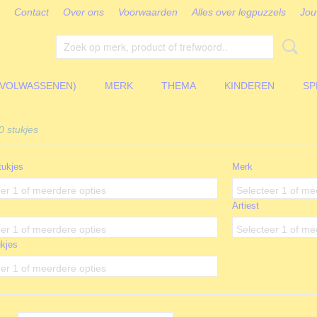
Contact
Over ons
Voorwaarden
Alles over legpuzzels
Jou
(VOLWASSENEN)
MERK
THEMA
KINDEREN
SP
 stukjes
tukjes
Merk
er 1 of meerdere opties
Selecteer 1 of me
Artiest
er 1 of meerdere opties
Selecteer 1 of me
kjes
er 1 of meerdere opties