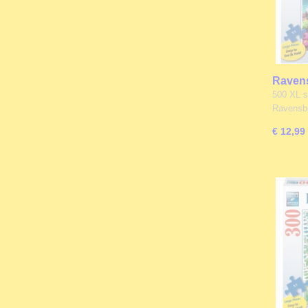
Ravens
Zeesch
500 XL s
Ravensb
€ 12,99