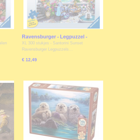
Ravensburger - Legpuzzel -
00XL
Santorini Sunset - 300XL stukjes
ilen
XL 300 stukjes - Santorini Sunset
Ravensburger Legpuzzels…
€ 12,49