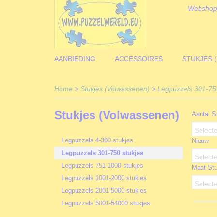
Webshop
AANBIEDING
ACCESSOIRES
STUKJES 
Home
>
Stukjes (Volwassenen)
>
Legpuzzels 301-750
Stukjes (Volwassenen)
Aantal S
Selecte
Legpuzzels 4-300 stukjes
Nieuw
Legpuzzels 301-750 stukjes
Selecte
Legpuzzels 751-1000 stukjes
Maat Stu
Legpuzzels 1001-2000 stukjes
Selecte
Legpuzzels 2001-5000 stukjes
Legpuzzels 5001-54000 stukjes