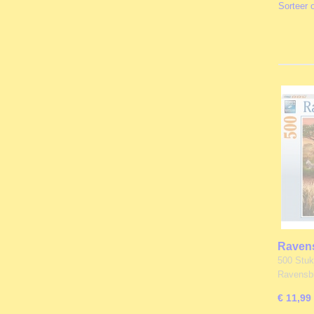
Sorteer
Ravens
Zebra's
500 Stukj
stukje
Ravensb
€ 11,99