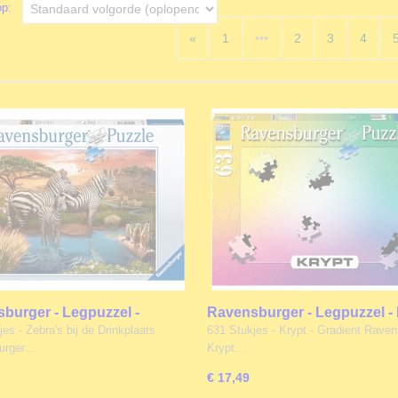
 op:
«
1
•••
2
3
4
burger - Legpuzzel -
Ravensburger - Legpuzzel -
 bij de Drinkplaats - 500
Gradient - 631 stukjes
es - Zebra's bij de Drinkplaats
631 Stukjes - Krypt - Gradient Raven
s
urger…
Krypt…
€ 17,49