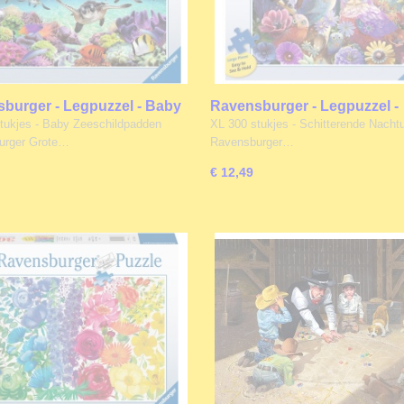
burger - Legpuzzel - Baby
Ravensburger - Legpuzzel -
ildpadden - 500XL stukjes
Schitterende Nachtuilen - 3
tukjes - Baby Zeeschildpadden
XL 300 stukjes - Schitterende Nachtu
stukjes
urger Grote…
Ravensburger…
€ 12,49