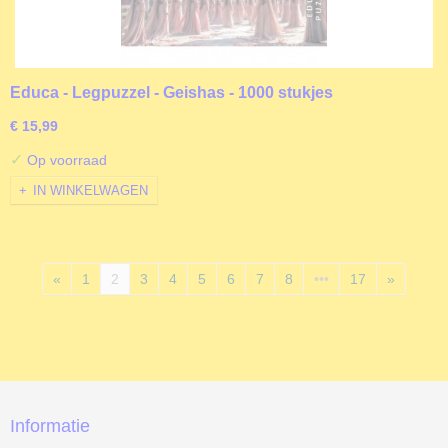
Educa - Legpuzzel - Geishas - 1000 stukjes
€ 15,99
✓
Op voorraad
IN WINKELWAGEN
«
1
2
3
4
5
6
7
8
•••
17
»
Informatie