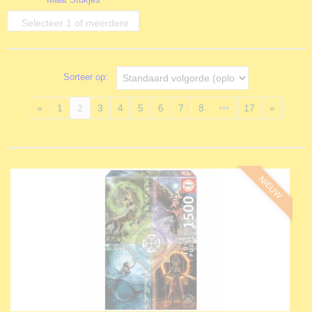
opties
Selecteer 1 of meerdere
opties
Sorteer op:
«
1
2
3
4
5
6
7
8
•••
17
»
NIEUW