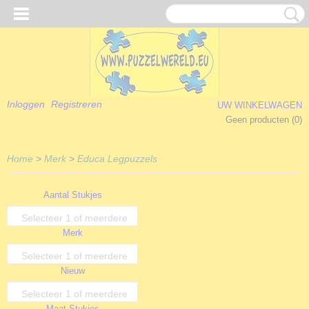
Inloggen
Registreren
UW WINKELWAGEN
Geen producten
(0)
Home
>
Merk
>
Educa Legpuzzels
Aantal Stukjes
Selecteer 1 of meerdere
Merk
opties
Selecteer 1 of meerdere
Nieuw
opties
Selecteer 1 of meerdere
Maat Stukjes