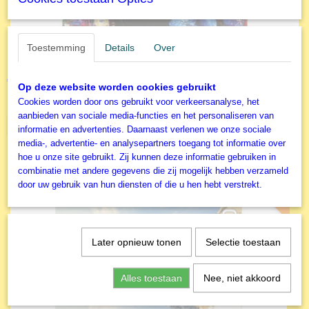
Toestemming
Details
Over
Educa - Legpuzzel - Leo en Lisa TV Boy - 1500 stukjes
€ 19,99
Op deze website worden cookies gebruikt
Cookies worden door ons gebruikt voor verkeersanalyse, het
✓
Op voorraad
aanbieden van sociale media-functies en het personaliseren van
IN WINKELWAGEN
informatie en advertenties. Daarnaast verlenen we onze sociale
media-, advertentie- en analysepartners toegang tot informatie over
hoe u onze site gebruikt. Zij kunnen deze informatie gebruiken in
combinatie met andere gegevens die zij mogelijk hebben verzameld
NIEUW
door uw gebruik van hun diensten of die u hen hebt verstrekt.
Later opnieuw tonen
Selectie toestaan
Alles toestaan
Nee, niet akkoord